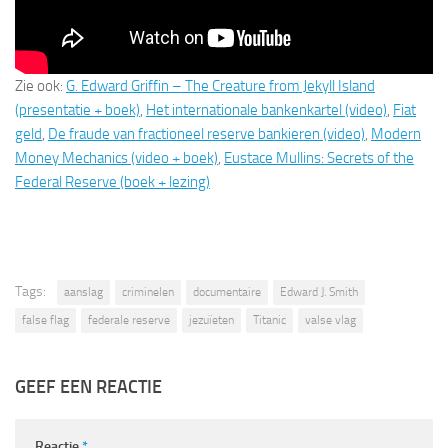
Zie ook:
G. Edward Griffin – The Creature from Jekyll Island
(presentatie + boek)
,
Het internationale bankenkartel (video)
,
Fiat
geld
,
De fraude van fractioneel reserve bankieren (video)
,
Modern
Money Mechanics (video + boek)
,
Eustace Mullins: Secrets of the
Federal Reserve (boek + lezing)
Tags:
aanslag
criminelen
documentaire
Edward J. Smith
false flag
federale reserve
jezuïeten
Titanic
valse vlag
GEEF EEN REACTIE
Reactie
*