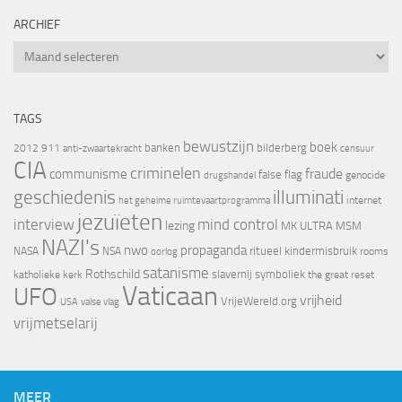
ARCHIEF
Archief
TAGS
bewustzijn
boek
banken
bilderberg
2012
911
censuur
anti-zwaartekracht
CIA
criminelen
fraude
communisme
false flag
genocide
drugshandel
geschiedenis
illuminati
internet
het geheime ruimtevaartprogramma
jezuïeten
interview
mind control
lezing
MK ULTRA
MSM
NAZI's
nwo
propaganda
ritueel kindermisbruik
NASA
NSA
oorlog
rooms
satanisme
Rothschild
slavernij
symboliek
katholieke kerk
the great reset
Vaticaan
UFO
vrijheid
VrijeWereld.org
valse vlag
USA
vrijmetselarij
MEER