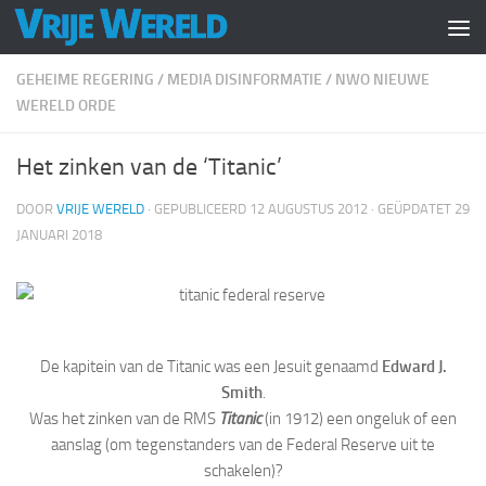
Doorgaan naar inhoud
GEHEIME REGERING
/
MEDIA DISINFORMATIE
/
NWO NIEUWE
WERELD ORDE
Het zinken van de ‘Titanic’
DOOR
VRIJE WERELD
· GEPUBLICEERD
12 AUGUSTUS 2012
· GEÜPDATET
29
JANUARI 2018
De kapitein van de Titanic was een Jesuit genaamd
Edward J.
Smith
.
Was het zinken van de RMS
Titanic
(in 1912) een ongeluk of een
aanslag (om tegenstanders van de Federal Reserve uit te
schakelen)?