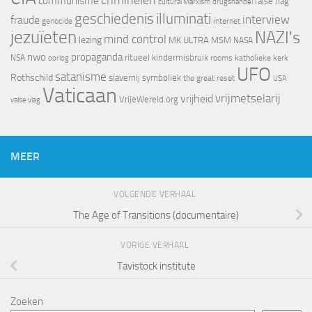
criminelen
communisme
false flag
cultural Marxism
drugshandel
geschiedenis
illuminati
interview
fraude
genocide
internet
jezuïeten
NAZI's
mind control
lezing
MK ULTRA
MSM
NASA
nwo
propaganda
ritueel kindermisbruik
NSA
oorlog
rooms katholieke kerk
UFO
satanisme
Rothschild
slavernij
symboliek
the great reset
USA
Vaticaan
vrijheid
vrijmetselarij
VrijeWereld.org
valse vlag
MEER
VOLGENDE VERHAAL
The Age of Transitions (documentaire)
VORIGE VERHAAL
Tavistock institute
Zoeken