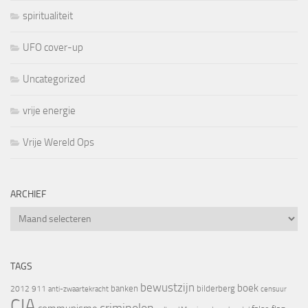
spiritualiteit
UFO cover-up
Uncategorized
vrije energie
Vrije Wereld Ops
ARCHIEF
Archief
TAGS
bewustzijn
boek
banken
bilderberg
2012
911
censuur
anti-zwaartekracht
CIA