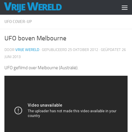
Doorgaan naar inhoud
UFO COVER-UP
UFO boven Melbourne
DOOR
VRIJE WERELD
· GEPUBLICEERD
25 OKTOBER 2012
· GEÜPDATET
26
JUNI 2013
UFO gefilmd over Melbourne (Australië).