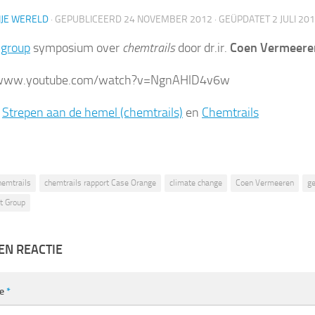
IJE WERELD
· GEPUBLICEERD
24 NOVEMBER 2012
· GEÜPDATET
2 JULI 20
-group
symposium over
chemtrails
door dr.ir.
Coen Vermeere
/www.youtube.com/watch?v=NgnAHlD4v6w
:
Strepen aan de hemel (chemtrails)
en
Chemtrails
hemtrails
chemtrails rapport Case Orange
climate change
Coen Vermeeren
ge
rt Group
EN REACTIE
ie
*