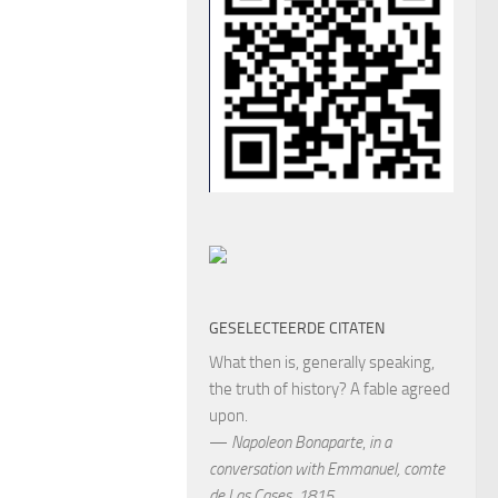
GESELECTEERDE CITATEN
What then is, generally speaking,
the truth of history? A fable agreed
upon.
—
Napoleon Bonaparte
,
in a
conversation with Emmanuel, comte
de Las Cases, 1815