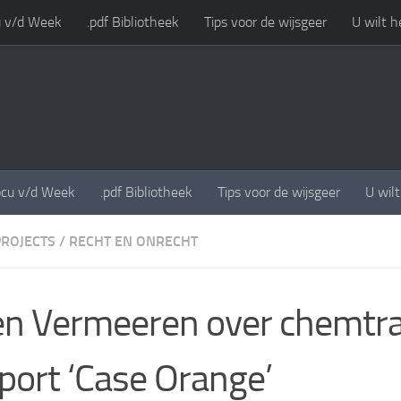
 v/d Week
.pdf Bibliotheek
Tips voor de wijsgeer
U wilt h
cu v/d Week
.pdf Bibliotheek
Tips voor de wijsgeer
U wil
PROJECTS
/
RECHT EN ONRECHT
n Vermeeren over chemtra
port ‘Case Orange’