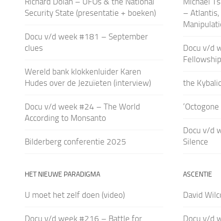
Richard Dolan – UFOs & the National
Michael Ts
Security State (presentatie + boeken)
– Atlantis,
Manipulati
Docu v/d week #181 – September
clues
Docu v/d 
Fellowship
Wereld bank klokkenluider Karen
Hudes over de Jezuïeten (interview)
the Kybali
Docu v/d week #24 – The World
‘Octogone 
According to Monsanto
Docu v/d 
Bilderberg conferentie 2025
Silence
HET NIEUWE PARADIGMA
ASCENTIE
U moet het zelf doen (video)
David Wilc
Docu v/d week #216 – Battle for
Docu v/d w