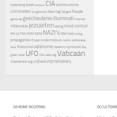
CIA
boek
communisme
bilderberg
censuur
criminelen
fraude
false flag
drugshandel
fiat geld
geschiedenis
illuminati
genocide
internet
jezuïeten
interview
mind control
lezing
NAZI's
nwo
MK ULTRA
MSM
NASA
NSA
oorlog
propaganda
ritueel kindermisbruik
rooms katholieke
satanisme
Rothschild
slavernij
symboliek
kerk
the
Vaticaan
UFO
great reset
valse vlag
USA
vrijheid
vrijmetselarij
VrijeWereld.org
GEHEIME REGERING
OCCULTISM