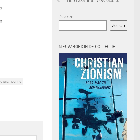
Bob Lazar interview (audio)
13
Zoeken
n
.
Zoeken
NIEUW BOEK IN DE COLLECTIE
o engineering