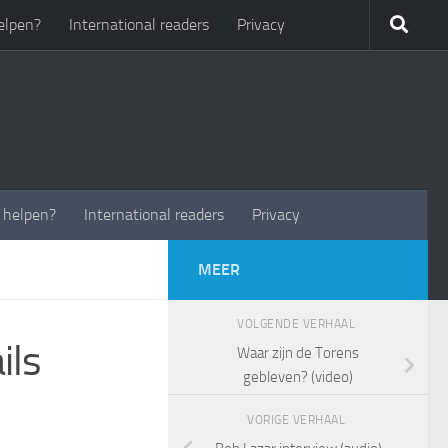
elpen?
International readers
Privacy
t helpen?
International readers
Privacy
MEER
VOLGENDE VERHAAL
ils
Waar zijn de Torens
gebleven? (video)
VORIGE VERHAAL