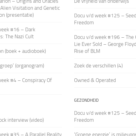
arion – Origins and Oracles
De vrijheid van onderwijs
 Alien Visitation and Genetic
on (presentatie)
Docu v/d week #125 – Seed
Freedom
week #16 – Dark
s: The Nazi Cult
Docu v/d week #196 – The 
Lie Ever Sold – George Floy
on (boek + audioboek)
Rise of BLM
groep’ (organogram)
Zoek de verschillen (4)
week #4 – Conspiracy Of
Owned & Operated
GEZONDHEID
Docu v/d week #125 – Seed
ock interview (video)
Freedom
eek #35 – A Parallel Reality
‘Groene energie’ is milieuon