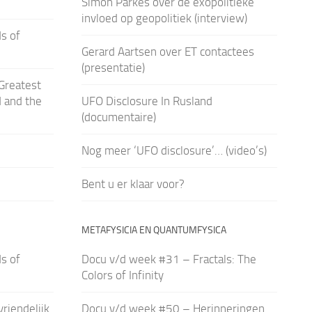
Simon Parkes over de exopolitieke
invloed op geopolitiek (interview)
s of
Gerard Aartsen over ET contactees
(presentatie)
Greatest
d and the
UFO Disclosure In Rusland
(documentaire)
Nog meer ‘UFO disclosure’… (video’s)
Bent u er klaar voor?
METAFYSICIA EN QUANTUMFYSICA
s of
Docu v/d week #31 – Fractals: The
Colors of Infinity
vriendelijk
Docu v/d week #50 – Herinneringen