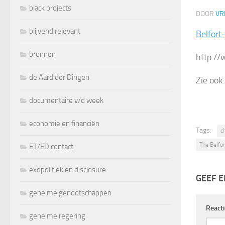
black projects
DOOR
VR
blijvend relevant
Belfort
bronnen
http:/
de Aard der Dingen
Zie ook
documentaire v/d week
economie en financiën
Tags:
c
The Belfo
ET/ED contact
exopolitiek en disclosure
GEEF E
geheime genootschappen
React
geheime regering