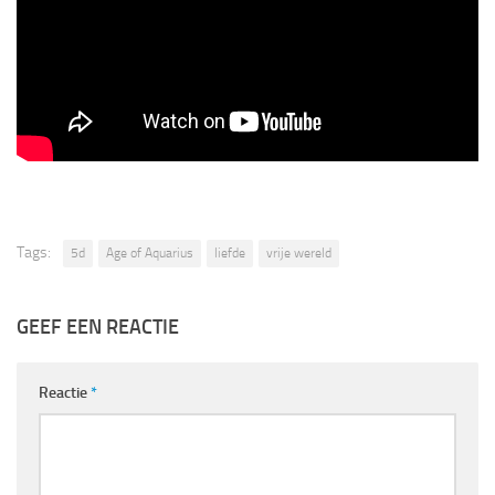
Tags:
5d
Age of Aquarius
liefde
vrije wereld
GEEF EEN REACTIE
Reactie
*