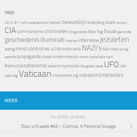
TAGS
bewustzijn
boek
banken
bilderberg
2012
911
censuur
anti-zwaartekracht
CIA
criminelen
fraude
communisme
false flag
genocide
drugshandel
jezuïeten
geschiedenis
illuminati
interview
internet
NAZI's
mind control
nwo
lezing
MK ULTRA
MSM
NASA
NSA
oorlog
propaganda
ritueel kindermisbruik
rooms katholieke kerk
pedofilie
UFO
satanisme
Rothschild
slavernij
symboliek
the great reset
USA
Vaticaan
vrijheid
vrijmetselarij
VrijeWereld.org
valse vlag
MEER
VOLGENDE VERHAAL
Docu v/d week #63 – Cosmos: A Personal Voyage