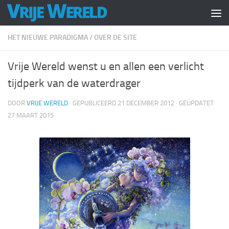
Doorgaan naar inhoud
HET NIEUWE PARADIGMA
/
OVER DE SITE
Vrije Wereld wenst u en allen een verlicht
tijdperk van de waterdrager
DOOR
VRIJE WERELD
· GEPUBLICEERD
21 DECEMBER 2012
· GEÜPDATET
27 MAART 2015