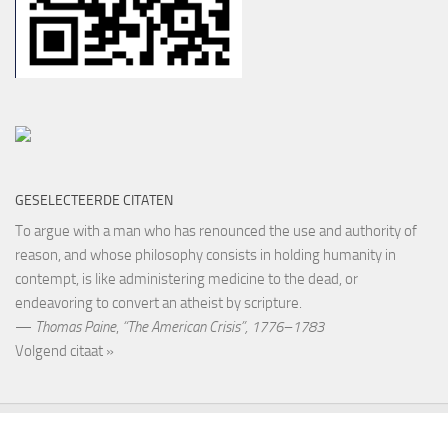
GESELECTEERDE CITATEN
To argue with a man who has renounced the use and authority of
reason, and whose philosophy consists in holding humanity in
contempt, is like administering medicine to the dead, or
endeavoring to convert an atheist by scripture.
—
Thomas Paine
,
“The American Crisis”, 1776–1783
Volgend citaat »