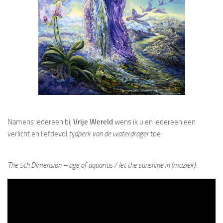
Namens iedereen bij
Vrije Wereld
wens ik u en iedereen een
verlicht en liefdevol
tijdperk van de waterdrager
toe.
The 5th Dimension – age of aquarius / let the sunshine in (muziek):