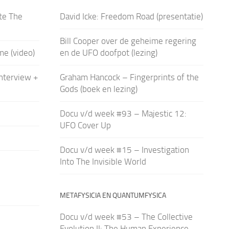
te The
David Icke: Freedom Road (presentatie)
Bill Cooper over de geheime regering
me (video)
en de UFO doofpot (lezing)
interview +
Graham Hancock – Fingerprints of the
Gods (boek en lezing)
Docu v/d week #93 – Majestic 12:
UFO Cover Up
Docu v/d week #15 – Investigation
Into The Invisible World
METAFYSICIA EN QUANTUMFYSICA
Docu v/d week #53 – The Collective
Evolution II: The Human Experience