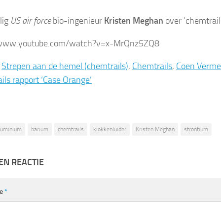
lig
US
air force
bio-ingenieur
Kristen Meghan
over ‘chemtrail
/www.youtube.com/watch?v=x-MrQnz5ZQ8
:
Strepen aan de hemel (chemtrails)
,
Chemtrails
,
Coen Verme
ils rapport ‘Case Orange’
luminium
barium
chemtrails
klokkenluider
Kristen Meghan
strontium
EN REACTIE
ie
*