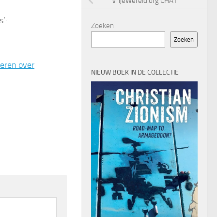
VrijeWereld.org CHAT
s’:
Zoeken
Zoeken
eren over
NIEUW BOEK IN DE COLLECTIE