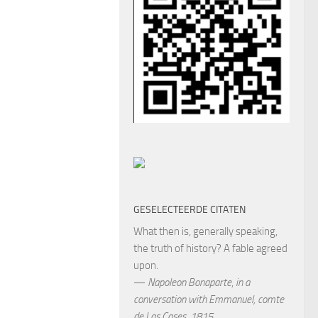
GESELECTEERDE CITATEN
What then is, generally speaking,
the truth of history? A fable agreed
upon.
—
Napoleon Bonaparte
,
in a
conversation with Emmanuel, comte
de Las Cases, 1815