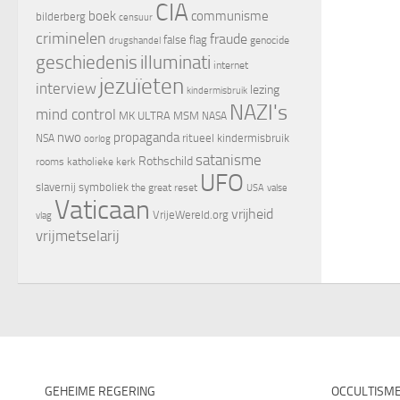
CIA
boek
communisme
bilderberg
censuur
criminelen
fraude
false flag
genocide
drugshandel
geschiedenis
illuminati
internet
jezuïeten
interview
lezing
kindermisbruik
NAZI's
mind control
MK ULTRA
MSM
NASA
nwo
propaganda
ritueel kindermisbruik
NSA
oorlog
satanisme
Rothschild
rooms katholieke kerk
UFO
slavernij
symboliek
the great reset
valse
USA
Vaticaan
vrijheid
VrijeWereld.org
vlag
vrijmetselarij
GEHEIME REGERING
OCCULTISM