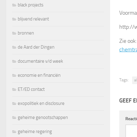
black projects
Voorma
blijvend relevant
http:/
bronnen
Zie ook
de Aard der Dingen
chemtra
documentaire v/d week
economie en financiën
Tags:
a
ET/ED contact
GEEF E
exopolitiek en disclosure
geheime genootschappen
React
geheime regering