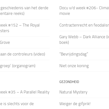
 geschiedenis van het derde
Docu v/d week #206- Clima
mentaire reeks)
movie
week #152 – The Royal
Contractenrecht en feodalis
esters
Gary Webb – Dark Alliance (
Grove
boek)
aan de controleurs (video)
“Bevrijdingsdag”
groep’ (organogram)
Niet onze koning
GEZONDHEID
eek #35 – A Parallel Reality
Natural Mystery
e is slechts voor de
Weiger de gifprik!