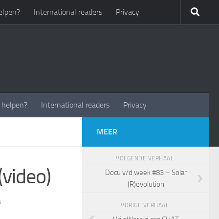
elpen?
International readers
Privacy
t helpen?
International readers
Privacy
MEER
VOLGENDE VERHAAL
(video)
Docu v/d week #83 – Solar
(R)evolution
5
VORIGE VERHAAL