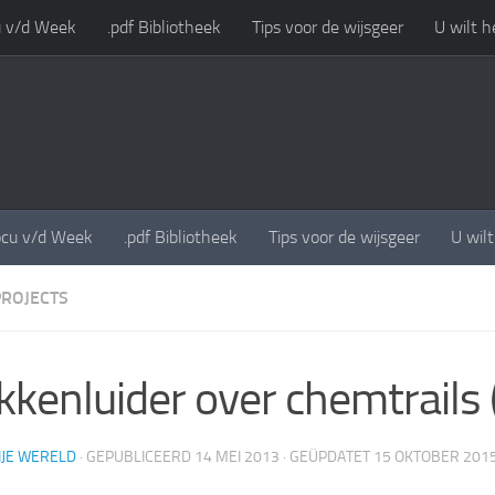
 v/d Week
.pdf Bibliotheek
Tips voor de wijsgeer
U wilt h
cu v/d Week
.pdf Bibliotheek
Tips voor de wijsgeer
U wil
PROJECTS
kkenluider over chemtrails 
IJE WERELD
· GEPUBLICEERD
14 MEI 2013
· GEÜPDATET
15 OKTOBER 201