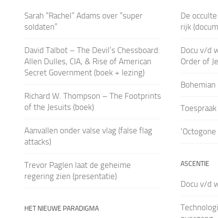
Sarah “Rachel” Adams over “super
De occulte
soldaten”
rijk (docu
David Talbot – The Devil’s Chessboard:
Docu v/d 
Allen Dulles, CIA, & Rise of American
Order of J
Secret Government (boek + lezing)
Bohemian 
Richard W. Thompson – The Footprints
of the Jesuits (boek)
Toespraak 
Aanvallen onder valse vlag (false flag
‘Octogone 
attacks)
ASCENTIE
Trevor Paglen laat de geheime
regering zien (presentatie)
Docu v/d w
Technologi
HET NIEUWE PARADIGMA