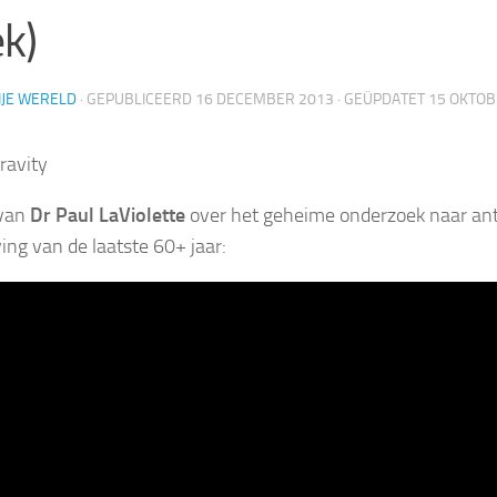
k)
IJE WERELD
· GEPUBLICEERD
16 DECEMBER 2013
· GEÜPDATET
15 OKTOB
 van
Dr Paul LaViolette
over het geheime onderzoek naar an
ving van de laatste 60+ jaar: