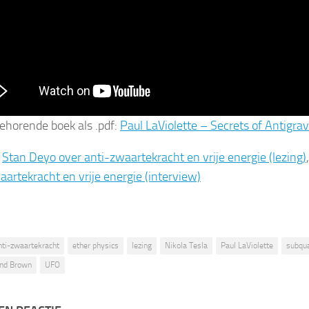
behorende boek als .pdf:
Paul LaViolette – Secrets of Antigrav
:
Stan Deyo over anti-zwaartekracht en vrije energie (lezing)
aartekracht en vrije energie (interview)
nti-zwaartekracht
ether physics
lezing
Nikola Tesla
Paul LaViolette
subqua
end Brown
UFO