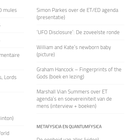
0 mules
Simon Parkes over de ET/ED agenda
(presentatie)
6
‘UFO Disclosure’: De zoveelste ronde
3
William and Kate’s newborn baby
(picture)
umentaire
Graham Hancock – Fingerprints of the
Gods (boek en lezing)
, Lords
Marshall Vian Summers over ET
agenda’s en soevereiniteit van de
mens (interview + boeken)
linton)
METAFYSICIA EN QUANTUMFYSICA
orld
De eenheid van alles (video)