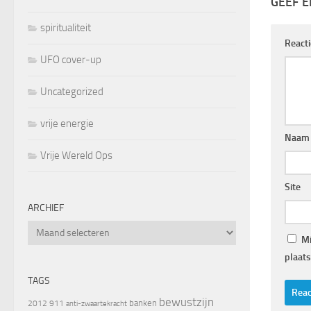
GEEF E
spiritualiteit
React
UFO cover-up
Uncategorized
vrije energie
Naam
Vrije Wereld Ops
Site
ARCHIEF
Archief
Mi
plaats
TAGS
bewustzijn
banken
2012
911
anti-zwaartekracht