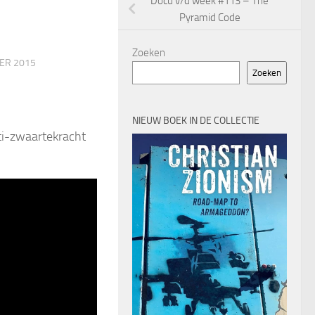
Docu v/d week #113 – The
Pyramid Code
Zoeken
ER 2015
Zoeken
NIEUW BOEK IN DE COLLECTIE
ti-zwaartekracht