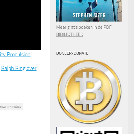
Meer gratis boeken in de
PDF
BIBILIOTHEEK
DONEER/DONATE
ity Propulsion
,
Ralph Ring over
ntum kinetics