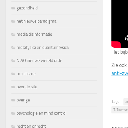
gezondheid
het nieuwe paradigma
media disinformatie
metafysica en quantumfysica
Het bij
NWO nieuwe wereld orde
Zie ook
anti-zw
occultisme
over de site
overige
Tags:
a
T. Towns
psychologie en mind control
recht en onrecht