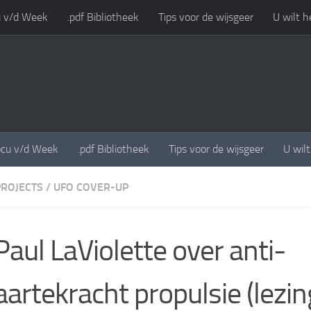
 v/d Week
.pdf Bibliotheek
Tips voor de wijsgeer
U wilt h
cu v/d Week
.pdf Bibliotheek
Tips voor de wijsgeer
U wil
PROJECTS
/
UFO COVER-UP
Paul LaViolette over anti-
artekracht propulsie (lezin