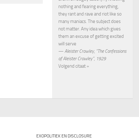
nothing and fearing everything,
they rant and rave and riot like so
many maniacs. The subject does
not matter. Any idea which gives
them an excuse of getting excited
will serve
—
Aleister Crowley
,
“The Confessions
of Aleister Crowley”, 1929
Volgend citaat »
EXOPOLITIEK EN DISCLOSURE