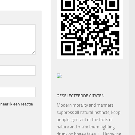
GESELECTEERDE CITATEN
eer ik een reactie
Modern morality and manners
suppress all natural instincts, keep
people ignorant of the facts of
nature and make them fighting
drunk on bogey tales. […] Knowing