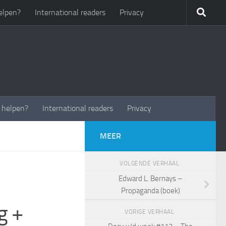
elpen?
International readers
Privacy
t helpen?
International readers
Privacy
MEER
VOLGENDE VERHAAL
Edward L. Bernays –
Propaganda (boek)
g +
VORIGE VERHAAL