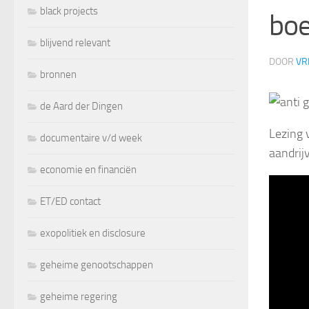
black projects
boe
blijvend relevant
DOOR
VR
bronnen
de Aard der Dingen
Lezing
documentaire v/d week
aandrij
economie en financiën
ET/ED contact
exopolitiek en disclosure
geheime genootschappen
geheime regering