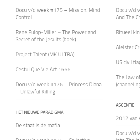
Docu v/d week #175 – Mission: Mind
Docu v/d w
Control
And The C
Rene Fulop-Miller – The Power and
Ritueel ki
Secret of the Jesuits (boek)
Aleister C
Project Talent (MK ULTRA)
US civil fl
Cestui Que Vie Act 1666
The Law of
Docu v/d week #176 – Princess Diana
(channelin
– Unlawful Killing
ASCENTIE
HET NIEUWE PARADIGMA
2012 van A
De staat is de mafia
Docu v/d w