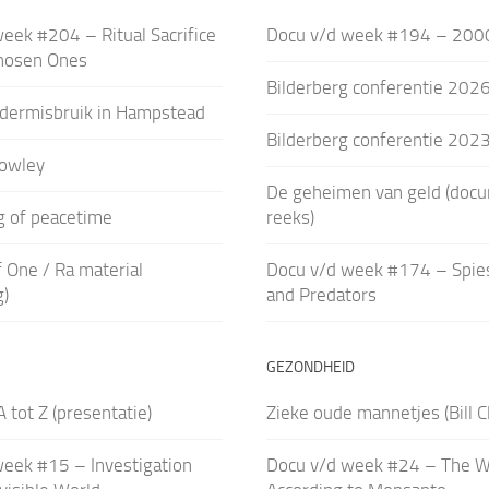
eek #204 – Ritual Sacrifice
Docu v/d week #194 – 200
hosen Ones
Bilderberg conferentie 202
ndermisbruik in Hampstead
Bilderberg conferentie 202
rowley
De geheimen van geld (doc
ag of peacetime
reeks)
 One / Ra material
Docu v/d week #174 – Spies
g)
and Predators
GEZONDHEID
 tot Z (presentatie)
Zieke oude mannetjes (Bill C
eek #15 – Investigation
Docu v/d week #24 – The W