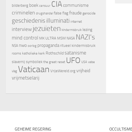
CIA
boek
communisme
bilderberg
censuur
criminelen
fraude
false flag
genocide
drugshandel
geschiedenis
illuminati
internet
jezuïeten
interview
lezing
kindermisbruik
NAZI's
mind control
MK ULTRA
MSM
NASA
nwo
propaganda
ritueel kindermisbruik
NSA
oorlog
satanisme
Rothschild
rooms katholieke kerk
UFO
slavernij
symboliek
the great reset
valse
USA
Vaticaan
vrijheid
VrijeWereld.org
vlag
vrijmetselarij
GEHEIME REGERING
OCCULTISM