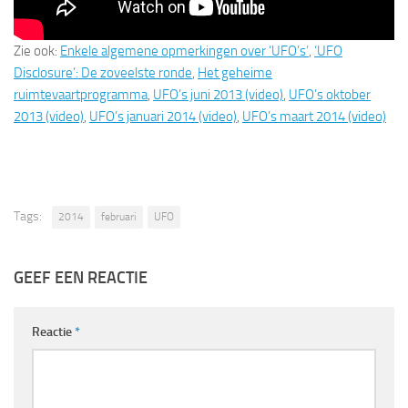
Zie ook:
Enkele algemene opmerkingen over ‘UFO’s’
,
‘UFO
Disclosure’: De zoveelste ronde
,
Het geheime
ruimtevaartprogramma
,
UFO’s juni 2013 (video)
,
UFO’s oktober
2013 (video)
,
UFO’s januari 2014 (video)
,
UFO’s maart 2014 (video)
Tags:
2014
februari
UFO
GEEF EEN REACTIE
Reactie
*