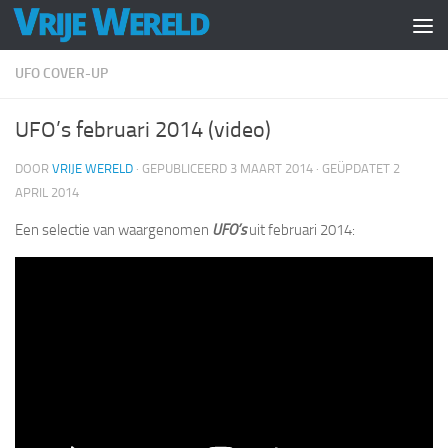
Doorgaan naar inhoud
UFO COVER-UP
UFO’s februari 2014 (video)
DOOR
VRIJE WERELD
· GEPUBLICEERD
3 MAART 2014
· GEÜPDATET
2
APRIL 2014
Een selectie van waargenomen
UFO’s
uit februari 2014: