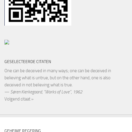
GESELECTEERDE CITATEN
One can be deceived in many ways; one can be deceived in
believing what is untrue, but on the other hand, one is also
deceived in not believing what is true.
—
Søren Kierkegaard
,
“Works of Love”, 1962
Volgend citaat »
GEHEIME REGERING