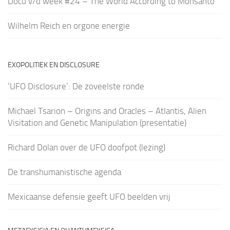
Docu v/d week #24 – The World According to Monsanto
Wilhelm Reich en orgone energie
EXOPOLITIEK EN DISCLOSURE
‘UFO Disclosure’: De zoveelste ronde
Michael Tsarion – Origins and Oracles – Atlantis, Alien
Visitation and Genetic Manipulation (presentatie)
Richard Dolan over de UFO doofpot (lezing)
De transhumanistische agenda
Mexicaanse defensie geeft UFO beelden vrij