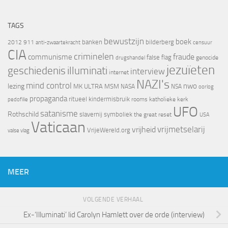
TAGS
bewustzijn
boek
banken
bilderberg
2012
911
censuur
anti-zwaartekracht
CIA
criminelen
fraude
communisme
false flag
genocide
drugshandel
jezuïeten
geschiedenis
illuminati
interview
internet
NAZI's
mind control
nwo
lezing
MK ULTRA
MSM
NASA
NSA
oorlog
propaganda
ritueel kindermisbruik
rooms katholieke kerk
pedofilie
UFO
satanisme
Rothschild
slavernij
symboliek
the great reset
USA
Vaticaan
vrijheid
vrijmetselarij
VrijeWereld.org
valse vlag
MEER
VOLGENDE VERHAAL
Ex-‘Illuminati’ lid Carolyn Hamlett over de orde (interview)