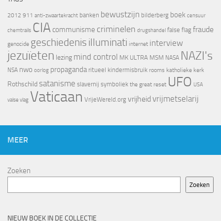
bewustzijn
boek
banken
bilderberg
2012
911
censuur
anti-zwaartekracht
CIA
criminelen
fraude
communisme
false flag
chemtrails
drugshandel
geschiedenis
illuminati
interview
genocide
internet
jezuïeten
NAZI's
mind control
lezing
MK ULTRA
MSM
NASA
nwo
propaganda
ritueel kindermisbruik
NSA
oorlog
rooms katholieke kerk
UFO
satanisme
Rothschild
slavernij
symboliek
the great reset
USA
Vaticaan
vrijheid
vrijmetselarij
VrijeWereld.org
valse vlag
MEER
Zoeken
Zoeken
NIEUW BOEK IN DE COLLECTIE