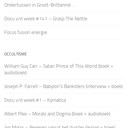
Ondertussen in Groot-Brittannië …
Docu v/d week #141 – Grasp The Nettle
Focus fusion energie
OCCULTISME
William Guy Carr – Satan Prince of This World (boek +
audioboek)
Joseph P. Farrell – Babylon’s Banksters (interview + boek)
Docu v/d week #1 – Kymatica
Albert Pike – Morals and Dogma (boek + audioboek)
Jim Marrs – Regeren vanuit het duister (lezing + boek)