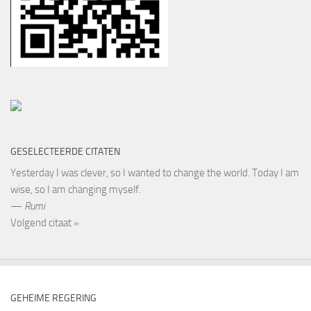
GESELECTEERDE CITATEN
Yesterday I was clever, so I wanted to change the world. Today I am
wise, so I am changing myself.
—
Rumi
Volgend citaat »
GEHEIME REGERING