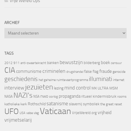
Vrije Wereld Ops
ARCHIEF
Archief
TAGS
bewustzijn
boek
banken
bilderberg
2012
911
censuur
anti-zwaartekracht
CIA
criminelen
fraude
communisme
false flag
genocide
drugshandel
geschiedenis
illuminati
internet
het geheime ruimtevaartprogramma
jezuïeten
interview
mind control
lezing
MK ULTRA
MSM
NAZI's
nwo
propaganda
ritueel kindermisbruik
NASA
NSA
oorlog
rooms
satanisme
Rothschild
slavernij
symboliek
katholieke kerk
the great reset
Vaticaan
UFO
vrijheid
VrijeWereld.org
valse vlag
USA
vrijmetselarij