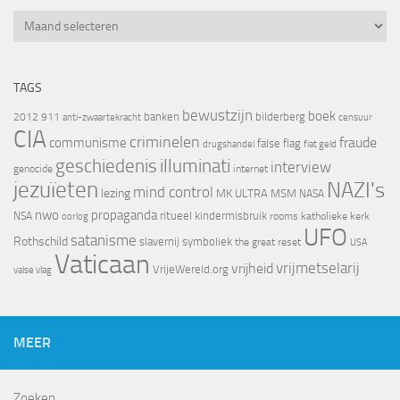
Archief
TAGS
bewustzijn
boek
banken
bilderberg
2012
911
censuur
anti-zwaartekracht
CIA
criminelen
fraude
communisme
false flag
drugshandel
fiat geld
geschiedenis
illuminati
interview
genocide
internet
jezuïeten
NAZI's
mind control
lezing
MK ULTRA
MSM
NASA
nwo
propaganda
ritueel kindermisbruik
NSA
oorlog
rooms katholieke kerk
UFO
satanisme
Rothschild
slavernij
symboliek
the great reset
USA
Vaticaan
vrijheid
vrijmetselarij
VrijeWereld.org
valse vlag
MEER
Zoeken