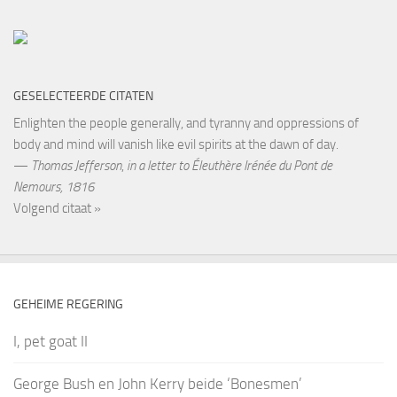
GESELECTEERDE CITATEN
Enlighten the people generally, and tyranny and oppressions of
body and mind will vanish like evil spirits at the dawn of day.
—
Thomas Jefferson
,
in a letter to Éleuthère Irénée du Pont de
Nemours, 1816
Volgend citaat »
GEHEIME REGERING
I, pet goat II
George Bush en John Kerry beide ‘Bonesmen’