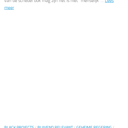
van de schedel ook mag zijn het is niet “menselijk”…
Lees
meer
BLACK PROJECTS
/
BLIJVEND RELEVANT
/
GEHEIME REGERING
/