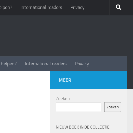
elpen?
International readers
Privacy
t helpen?
International readers
Privacy
MEER
Zoeken
Zoeken
NIEUW BOEK IN DE COLLECTIE