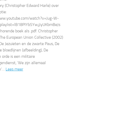
ory (Christopher Edward Harle) over
ptie:
www.youtube.com/watch?v=Jug-W-
laylist=lB18PIYbSYw,jJyUKbmBeJs
ehorende boek als .pdf: Christopher
The European Union Collective (2002)
 De Jezuïeten en de zwarte Paus, De
e bloedlijnen (afbeelding), De
 orde is een militaire
gendienst, ‘We zijn allemaal
en’…
Lees meer