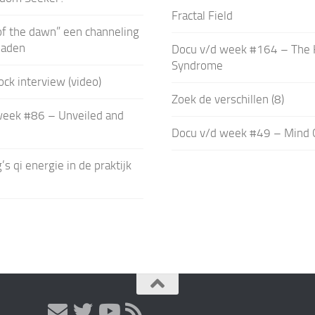
Fractal Field
of the dawn” een channeling
iaden
Docu v/d week #164 – The 
Syndrome
ock interview (video)
Zoek de verschillen (8)
week #86 – Unveiled and
Docu v/d week #49 – Mind 
s qi energie in de praktijk