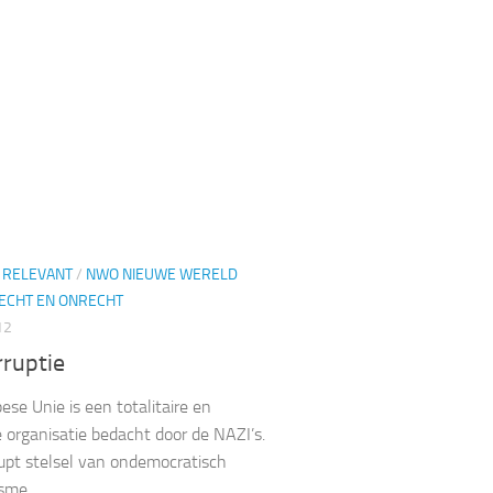
D RELEVANT
/
NWO NIEUWE WERELD
ECHT EN ONRECHT
12
rruptie
ese Unie is een totalitaire en
e organisatie bedacht door de NAZI’s.
upt stelsel van ondemocratisch
isme.