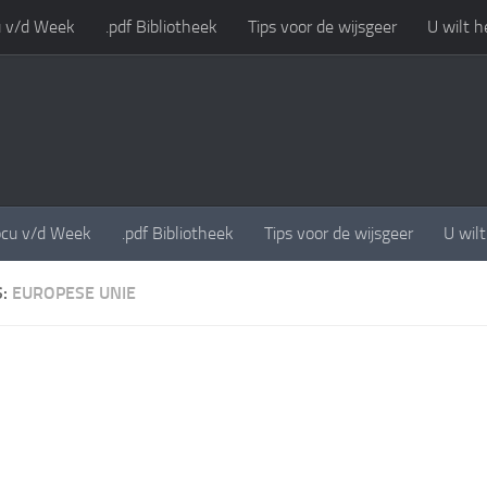
 v/d Week
.pdf Bibliotheek
Tips voor de wijsgeer
U wilt h
cu v/d Week
.pdf Bibliotheek
Tips voor de wijsgeer
U wil
S:
EUROPESE UNIE