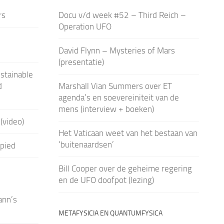
rs
Docu v/d week #52 – Third Reich –
Operation UFO
David Flynn – Mysteries of Mars
(presentatie)
stainable
d
Marshall Vian Summers over ET
agenda’s en soevereiniteit van de
mens (interview + boeken)
(video)
Het Vaticaan weet van het bestaan van
‘buitenaardsen’
pied
Bill Cooper over de geheime regering
en de UFO doofpot (lezing)
ann’s
METAFYSICIA EN QUANTUMFYSICA