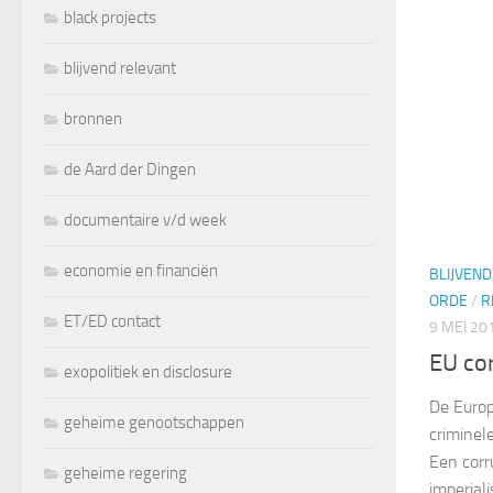
black projects
blijvend relevant
bronnen
de Aard der Dingen
documentaire v/d week
economie en financiën
BLIJVEN
ORDE
/
R
ET/ED contact
9 MEI 20
EU co
exopolitiek en disclosure
De Europ
geheime genootschappen
criminel
Een corr
geheime regering
imperial