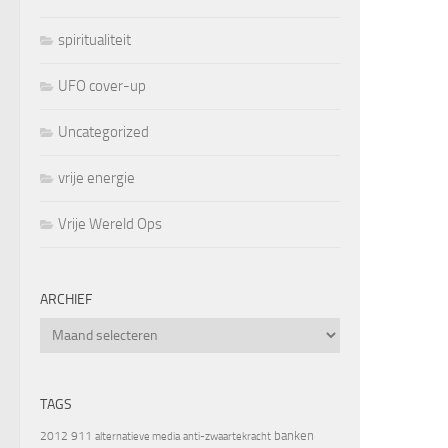
spiritualiteit
UFO cover-up
Uncategorized
vrije energie
Vrije Wereld Ops
ARCHIEF
Archief
TAGS
banken
2012
911
alternatieve media
anti-zwaartekracht