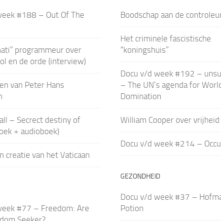
week #188 – Out Of The
Boodschap aan de controleu
Het criminele fascistische
nati” programmeur over
“koningshuis”
ol en de orde (interview)
Docu v/d week #192 – unsu
en van Peter Hans
– The UN’s agenda for Worl
h
Domination
all – Secrect destiny of
William Cooper over vrijheid 
oek + audioboek)
Docu v/d week #214 – Occu
n creatie van het Vaticaan
GEZONDHEID
Docu v/d week #37 – Hofm
week #77 – Freedom: Are
Potion
edom Seeker?