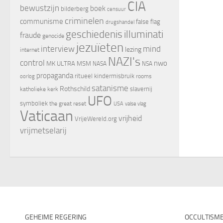
CIA
bewustzijn
boek
bilderberg
censuur
criminelen
communisme
false flag
drugshandel
geschiedenis
illuminati
fraude
genocide
jezuïeten
interview
mind
lezing
internet
NAZI's
control
nwo
MK ULTRA
MSM
NASA
NSA
propaganda
ritueel kindermisbruik
oorlog
rooms
satanisme
Rothschild
slavernij
katholieke kerk
UFO
symboliek
the great reset
valse vlag
USA
Vaticaan
vrijheid
VrijeWereld.org
vrijmetselarij
GEHEIME REGERING
OCCULTISM