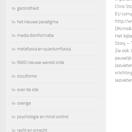
Chris St
gezondheid
EU corru
http://
het nieuwe paradigma
DKcms&p
media disinformatie
Het bijb
Story – 
metafysica en quantumfysica
Zie ook:
pauselijk
NWO nieuwe wereld orde
Jezuïeten
inlichtin
occultisme
Jezuïet
over de site
overige
psychologie en mind control
recht en onrecht