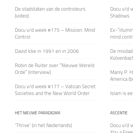
De stadstaten van de controleurs
Docu v/d 
(video)
Shadows
Docu v/d week #175 – Mission: Mind
Ex-“illumi
Control
mind contr
David Icke in 1991 en in 2006
De misdad
Kolvenbac
Robin de Ruiter over “Nieuwe Wereld
Orde” (interview)
Manly P. H
America (b
Docu v/d week #177 – Vatican Secret
Societies and the New World Order
Islam is ee
HET NIEUWE PARADIGMA
ASCENTIE
‘Thrive’ (in het Nederlands)
Docu v/d 
You a Fre