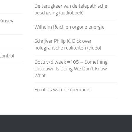
De terugkeer van de telepathische
beschaving (audioboek)
Kinsey
Wilhelm Reich en orgone energie
Schrijver Philip K. Dick over
holografische realiteiten (video)
Control
Docu v/d week #105 – Something
Unknown Is Doing We Don’t Know
What
Emoto’s water experiment