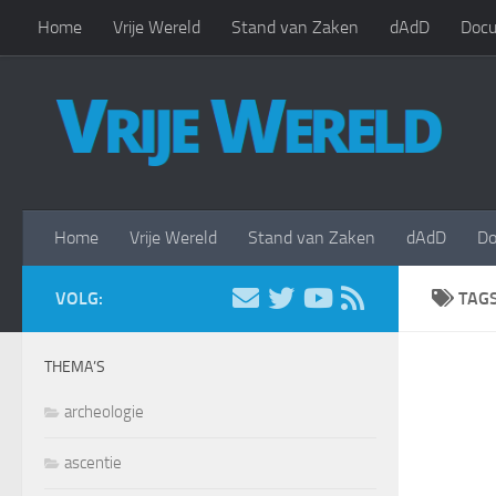
Home
Vrije Wereld
Stand van Zaken
dAdD
Docu
Doorgaan naar inhoud
Home
Vrije Wereld
Stand van Zaken
dAdD
Do
VOLG:
TAG
THEMA’S
archeologie
ascentie