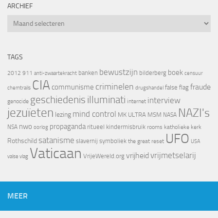
ARCHIEF
Archief
TAGS
bewustzijn
boek
banken
bilderberg
2012
911
censuur
anti-zwaartekracht
CIA
criminelen
fraude
communisme
false flag
chemtrails
drugshandel
geschiedenis
illuminati
interview
genocide
internet
jezuïeten
NAZI's
mind control
lezing
MK ULTRA
MSM
NASA
nwo
propaganda
ritueel kindermisbruik
NSA
oorlog
rooms katholieke kerk
UFO
satanisme
Rothschild
slavernij
symboliek
the great reset
USA
Vaticaan
vrijheid
vrijmetselarij
VrijeWereld.org
valse vlag
MEER