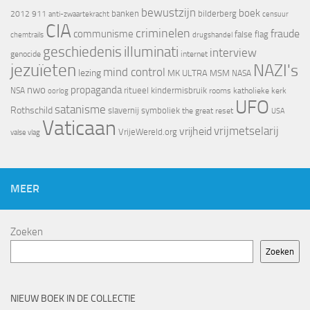
bewustzijn
boek
banken
bilderberg
2012
911
censuur
anti-zwaartekracht
CIA
criminelen
fraude
communisme
false flag
chemtrails
drugshandel
geschiedenis
illuminati
interview
genocide
internet
jezuïeten
NAZI's
mind control
lezing
MK ULTRA
MSM
NASA
nwo
propaganda
ritueel kindermisbruik
NSA
oorlog
rooms katholieke kerk
UFO
satanisme
Rothschild
slavernij
symboliek
the great reset
USA
Vaticaan
vrijheid
vrijmetselarij
VrijeWereld.org
valse vlag
MEER
Zoeken
Zoeken
NIEUW BOEK IN DE COLLECTIE