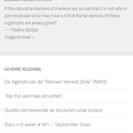
If the natural tendencies of mankind are so bad that it is not safe to
permit people to be free, how is it that the tendencies of these
organizers are always good?
—
Frédéric Bastiat
Volgend citaat »
GEHEIME REGERING
De Agenda van de “Nieuwe Wereld Orde” (NWO)
‘We zijn allemaal Jezuïeten’.
Quotes betrekkende de Jezuïeten orde (video)
Docu v/d week #181 – September clues