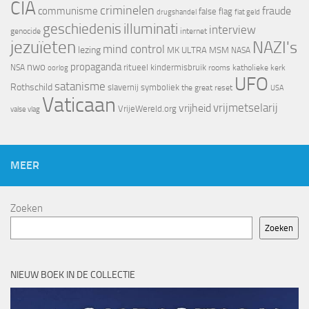
CIA
criminelen
fraude
communisme
false flag
drugshandel
fiat geld
geschiedenis
illuminati
interview
genocide
internet
jezuïeten
NAZI's
mind control
lezing
MK ULTRA
MSM
NASA
nwo
propaganda
ritueel kindermisbruik
NSA
oorlog
rooms katholieke kerk
UFO
satanisme
Rothschild
slavernij
symboliek
the great reset
USA
Vaticaan
vrijheid
vrijmetselarij
VrijeWereld.org
valse vlag
MEER
Zoeken
Zoeken
NIEUW BOEK IN DE COLLECTIE