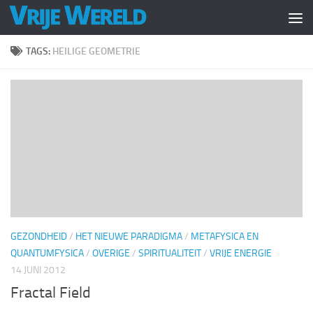
Doorgaan naar inhoud
TAGS:
HEILIGE GEOMETRIE
GEZONDHEID
/
HET NIEUWE PARADIGMA
/
METAFYSICA EN
QUANTUMFYSICA
/
OVERIGE
/
SPIRITUALITEIT
/
VRIJE ENERGIE
14 JUNI 2012
Fractal Field