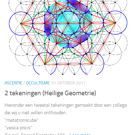
ASCENTIE
/
OCCULTISME
31 OKTOBER 2011
2 tekeningen (Heilige Geometrie)
Hieronder een tweetal tekeningen gemaakt door een collega
die wij u niet willen onthouden.
“metatronscube”
“vesica piscis”