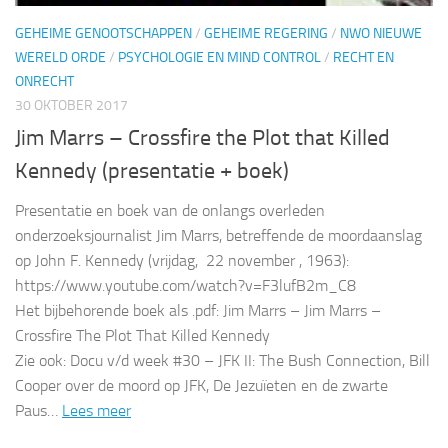
GEHEIME GENOOTSCHAPPEN
/
GEHEIME REGERING
/
NWO NIEUWE
WERELD ORDE
/
PSYCHOLOGIE EN MIND CONTROL
/
RECHT EN
ONRECHT
30 OKTOBER 2017
Jim Marrs – Crossfire the Plot that Killed
Kennedy (presentatie + boek)
Presentatie en boek van de onlangs overleden
onderzoeksjournalist Jim Marrs, betreffende de moordaanslag
op John F. Kennedy (vrijdag, 22 november , 1963):
https://www.youtube.com/watch?v=F3lufB2m_C8
Het bijbehorende boek als .pdf: Jim Marrs – Jim Marrs –
Crossfire The Plot That Killed Kennedy
Zie ook: Docu v/d week #30 – JFK II: The Bush Connection, Bill
Cooper over de moord op JFK, De Jezuïeten en de zwarte
Paus…
Lees meer