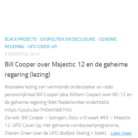
BLACK PROJECTS
/
EXOPOLITIEK EN DISCLOSURE
/
GEHEIME
REGERING
/
UFO COVER-UP
3 AUGUSTUS 2013
Bill Cooper over Majestic 12 en de geheime
regering (lezing)
Klassieke lezing van vermoorde onderzoeker en radio
persoonlijkheid Bill Cooper (aka William Cooper) over MJ-12 en
de geheime regering (Met Nederlandse ondertitels):
https://youtu.be/7H0xhtWEYHU
Zie ook: Bill Cooper – lezingen, Docu v/d week #93 – Majestic
12: UFO Cover Up, Het geheime ruimtevaartprogramma,
Steven Greer over de UFO doofpot (lezing + boek)…
Lees meer