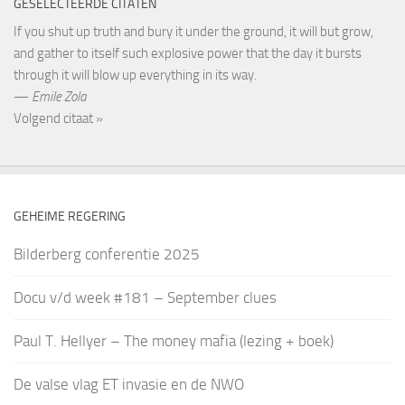
GESELECTEERDE CITATEN
If you shut up truth and bury it under the ground, it will but grow,
and gather to itself such explosive power that the day it bursts
through it will blow up everything in its way.
—
Emile Zola
Volgend citaat »
GEHEIME REGERING
Bilderberg conferentie 2025
Docu v/d week #181 – September clues
Paul T. Hellyer – The money mafia (lezing + boek)
De valse vlag ET invasie en de NWO