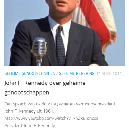
GEHEIME GENOOTSCHAPPEN
/
GEHEIME REGERING
14 APRIL 2012
John F. Kennedy over geheime
genootschappen
Een speech van de door de Jezuïeten vermoorde president
John F. Kennedy uit 1961:
http://www.youtube.com/watch?v=xhZk8ronces
President John F. Kennedy