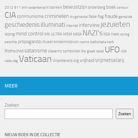
bewustzijn
boek
banken
bilderberg
2012
911
censuur
anti-zwaartekracht
CIA
criminelen
fraude
communisme
false flag
genocide
drugshandel
jezuïeten
geschiedenis
illuminati
interview
internet
NAZI's
mind control
nwo
lezing
MK ULTRA
MSM
NASA
NSA
oorlog
propaganda
ritueel kindermisbruik
rooms katholieke kerk
pedofilie
UFO
satanisme
Rothschild
slavernij
symboliek
the great reset
USA
Vaticaan
vrijheid
vrijmetselarij
VrijeWereld.org
valse vlag
MEER
Zoeken
Zoeken
NIEUW BOEK IN DE COLLECTIE