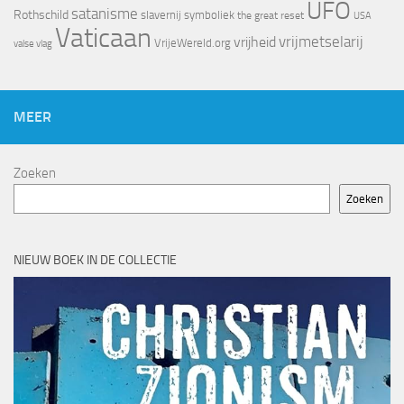
UFO
satanisme
Rothschild
slavernij
symboliek
the great reset
USA
Vaticaan
vrijheid
vrijmetselarij
VrijeWereld.org
valse vlag
MEER
Zoeken
Zoeken
NIEUW BOEK IN DE COLLECTIE