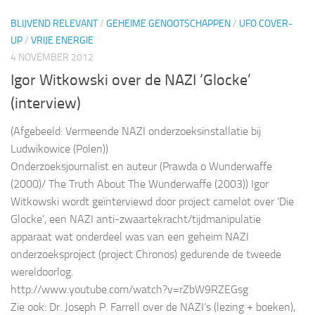
BLIJVEND RELEVANT
/
GEHEIME GENOOTSCHAPPEN
/
UFO COVER-
UP
/
VRIJE ENERGIE
4 NOVEMBER 2012
Igor Witkowski over de NAZI ‘Glocke’
(interview)
(Afgebeeld: Vermeende NAZI onderzoeksinstallatie bij
Ludwikowice (Polen))
Onderzoeksjournalist en auteur (Prawda o Wunderwaffe
(2000)/ The Truth About The Wunderwaffe (2003)) Igor
Witkowski wordt geïnterviewd door project camelot over ‘Die
Glocke’, een NAZI anti-zwaartekracht/tijdmanipulatie
apparaat wat onderdeel was van een geheim NAZI
onderzoeksproject (project Chronos) gedurende de tweede
wereldoorlog.
http://www.youtube.com/watch?v=rZbW9RZEGsg
Zie ook: Dr. Joseph P. Farrell over de NAZI’s (lezing + boeken),