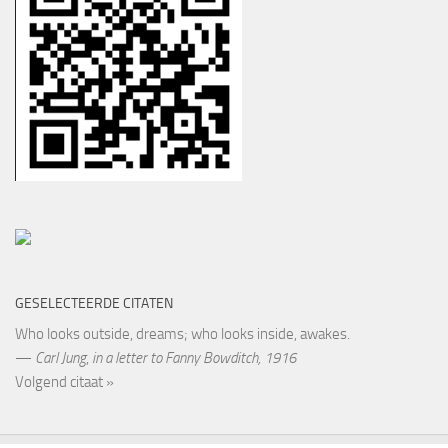
GESELECTEERDE CITATEN
Who looks outside, dreams; who looks inside, awakes.
—
Carl Jung
,
in a letter to Fanny Bowditch, 1916
Volgend citaat »