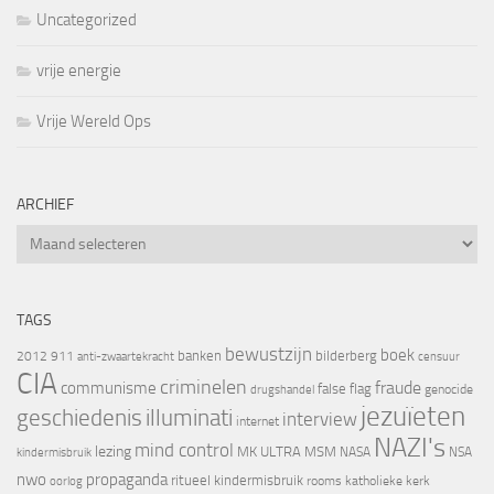
Uncategorized
vrije energie
Vrije Wereld Ops
ARCHIEF
Archief
TAGS
bewustzijn
boek
banken
bilderberg
2012
911
censuur
anti-zwaartekracht
CIA
criminelen
fraude
communisme
false flag
genocide
drugshandel
jezuïeten
geschiedenis
illuminati
interview
internet
NAZI's
mind control
lezing
MK ULTRA
MSM
NASA
NSA
kindermisbruik
nwo
propaganda
ritueel kindermisbruik
oorlog
rooms katholieke kerk