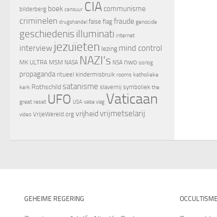
CIA
boek
communisme
bilderberg
censuur
criminelen
fraude
false flag
genocide
drugshandel
geschiedenis
illuminati
internet
jezuïeten
interview
mind control
lezing
NAZI's
nwo
MK ULTRA
MSM
NASA
NSA
oorlog
propaganda
ritueel kindermisbruik
rooms katholieke
satanisme
Rothschild
slavernij
symboliek
kerk
the
Vaticaan
UFO
great reset
valse vlag
USA
vrijheid
vrijmetselarij
VrijeWereld.org
video
GEHEIME REGERING
OCCULTISM