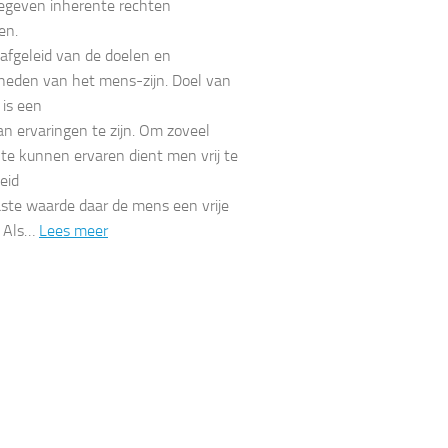
egeven inherente rechten
en.
 afgeleid van de doelen en
heden van het mens-zijn. Doel van
is een
an ervaringen te zijn. Om zoveel
 te kunnen ervaren dient men vrij te
heid
aste waarde daar de mens een vrije
. Als…
Lees meer