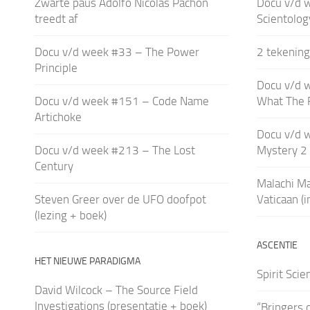
Zwarte paus Adolfo Nicolás Pachon
Docu v/d 
treedt af
Scientolog
Docu v/d week #33 – The Power
2 tekening
Principle
Docu v/d 
Docu v/d week #151 – Code Name
What The 
Artichoke
Docu v/d 
Docu v/d week #213 – The Lost
Mystery 2
Century
Malachi Ma
Steven Greer over de UFO doofpot
Vaticaan (i
(lezing + boek)
ASCENTIE
HET NIEUWE PARADIGMA
Spirit Scie
David Wilcock – The Source Field
Investigations (presentatie + boek)
“Bringers 