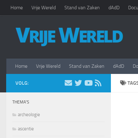
Home
Vrije Wereld
Stand van Zaken
dAdD
Docu
Doorgaan naar inhoud
Home
Vrije Wereld
Stand van Zaken
dAdD
Do
VOLG:
TAG
THEMA’S
archeologie
ascentie