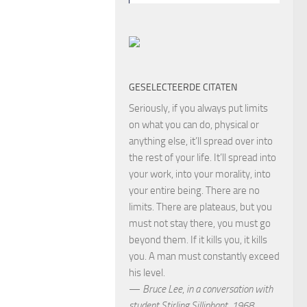
GESELECTEERDE CITATEN
Seriously, if you always put limits
on what you can do, physical or
anything else, it’ll spread over into
the rest of your life. It’ll spread into
your work, into your morality, into
your entire being. There are no
limits. There are plateaus, but you
must not stay there, you must go
beyond them. If it kills you, it kills
you. A man must constantly exceed
his level.
—
Bruce Lee
,
in a conversation with
student Stirling Silliphant, 1968