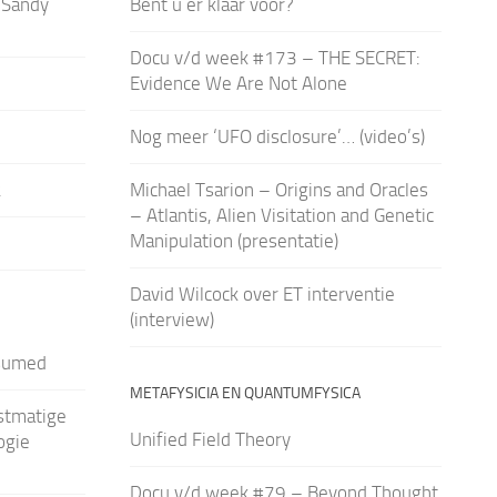
 Sandy
Bent u er klaar voor?
Docu v/d week #173 – THE SECRET:
Evidence We Are Not Alone
Nog meer ‘UFO disclosure’… (video’s)
2
Michael Tsarion – Origins and Oracles
– Atlantis, Alien Visitation and Genetic
Manipulation (presentatie)
David Wilcock over ET interventie
(interview)
sumed
METAFYSICIA EN QUANTUMFYSICA
stmatige
Unified Field Theory
ogie
Docu v/d week #79 – Beyond Thought