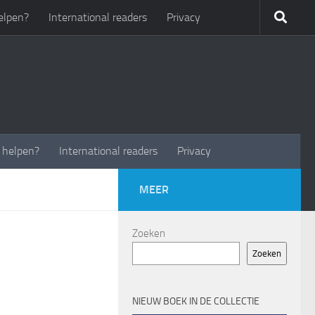
elpen?
International readers
Privacy
t helpen?
International readers
Privacy
MEER
Zoeken
Zoeken
NIEUW BOEK IN DE COLLECTIE