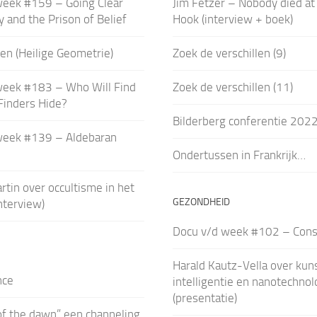
week #159 – Going Clear
Jim Fetzer – Nobody died at
y and the Prison of Belief
Hook (interview + boek)
en (Heilige Geometrie)
Zoek de verschillen (9)
week #183 – Who Will Find
Zoek de verschillen (11)
Finders Hide?
Bilderberg conferentie 202
week #139 – Aldebaran
Ondertussen in Frankrijk…
rtin over occultisme in het
GEZONDHEID
nterview)
Docu v/d week #102 – Con
Harald Kautz-Vella over kun
nce
intelligentie en nanotechnol
(presentatie)
of the dawn” een channeling