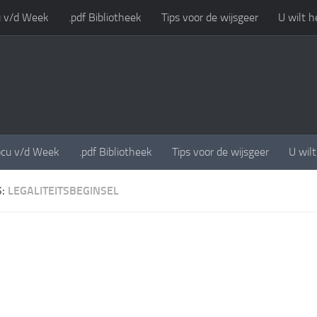
 v/d Week
.pdf Bibliotheek
Tips voor de wijsgeer
U wilt h
cu v/d Week
.pdf Bibliotheek
Tips voor de wijsgeer
U wil
S:
LEGALITEITSBEGINSEL