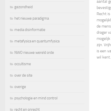
aantal g
gezondheid
bevestig
Recht is
het nieuwe paradigma
mogelijk
de mens 
media disinformatie
drager v
mogelijk
metafysica en quantumfysica
zijn. Vrij
is een v
NWO nieuwe wereld orde
wil kent
occultisme
over de site
overige
psychologie en mind control
recht en onrecht