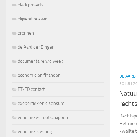
black projects
blijvend relevant
bronnen
de Aard der Dingen
documentaire v/d week
economie en financiën
DE AARD
30 JULI 2
ET/ED contact
Natuu
recht
exopolitiek en disclosure
Rechtspo
geheime genootschappen
Het mens
kwalitei
geheime regering