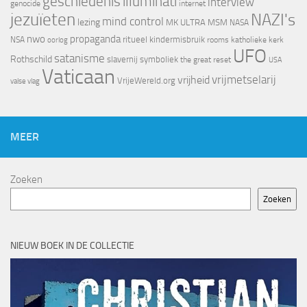
geschiedenis
illuminati
interview
genocide
internet
jezuïeten
NAZI's
mind control
lezing
MK ULTRA
MSM
NASA
nwo
propaganda
ritueel kindermisbruik
NSA
oorlog
rooms katholieke kerk
UFO
satanisme
Rothschild
slavernij
symboliek
the great reset
USA
Vaticaan
vrijheid
vrijmetselarij
VrijeWereld.org
valse vlag
MEER
Zoeken
Zoeken
NIEUW BOEK IN DE COLLECTIE