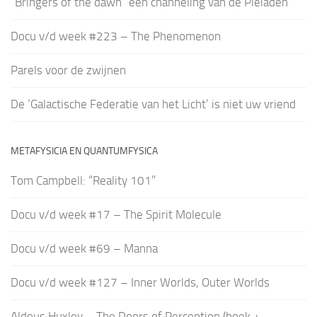
“Bringers of the dawn” een channeling van de Pleiaden
Docu v/d week #223 – The Phenomenon
Parels voor de zwijnen
De ‘Galactische Federatie van het Licht’ is niet uw vriend
METAFYSICIA EN QUANTUMFYSICA
Tom Campbell: “Reality 101”
Docu v/d week #17 – The Spirit Molecule
Docu v/d week #69 – Manna
Docu v/d week #127 – Inner Worlds, Outer Worlds
Aldous Huxley – The Doors of Perception (boek +