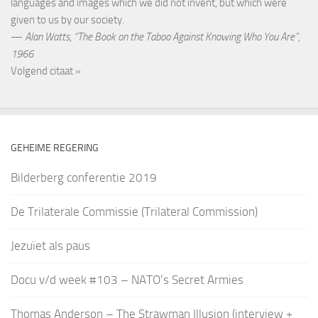
languages and images which we did not invent, but which were
given to us by our society.
—
Alan Watts
,
“The Book on the Taboo Against Knowing Who You Are”,
1966
Volgend citaat »
GEHEIME REGERING
Bilderberg conferentie 2019
De Trilaterale Commissie (Trilateral Commission)
Jezuïet als paus
Docu v/d week #103 – NATO’s Secret Armies
Thomas Anderson – The Strawman Illusion (interview +