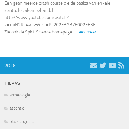
Een geanimeerde crash course die de basics van enkele
spirituele zaken behandelt.
http://www.youtube.com/watch?
v=xmN2RL4VJsE&list=PL2C2FBAB7E002EE3E
Zie ook de Spirit Science homepage…
Lees meer
VOLG:
THEMA’S
archeologie
ascentie
black projects