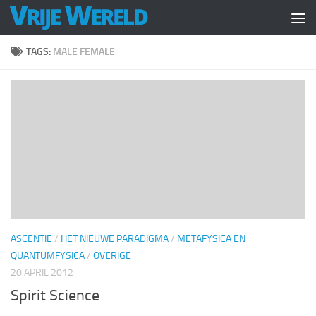
Doorgaan naar inhoud
TAGS:
MALE FEMALE
ASCENTIE
/
HET NIEUWE PARADIGMA
/
METAFYSICA EN
QUANTUMFYSICA
/
OVERIGE
20 APRIL 2012
Spirit Science