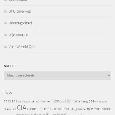
UFO cover-up
Uncategorized
vrije energie
Vrije Wereld Ops
ARCHIEF
Archief
TAGS
bewustzijn
boek
banken
bilderberg
2012
911
censuur
anti-zwaartekracht
CIA
criminelen
fraude
communisme
false flag
chemtrails
drugshandel