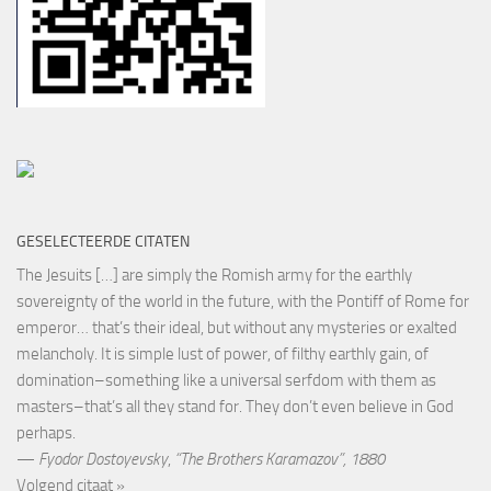
GESELECTEERDE CITATEN
The Jesuits […] are simply the Romish army for the earthly
sovereignty of the world in the future, with the Pontiff of Rome for
emperor… that’s their ideal, but without any mysteries or exalted
melancholy. It is simple lust of power, of filthy earthly gain, of
domination–something like a universal serfdom with them as
masters–that’s all they stand for. They don’t even believe in God
perhaps.
—
Fyodor Dostoyevsky
,
“The Brothers Karamazov”, 1880
Volgend citaat »