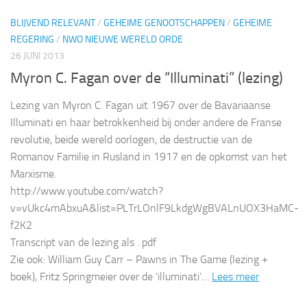
BLIJVEND RELEVANT
/
GEHEIME GENOOTSCHAPPEN
/
GEHEIME
REGERING
/
NWO NIEUWE WERELD ORDE
26 JUNI 2013
Myron C. Fagan over de “Illuminati” (lezing)
Lezing van Myron C. Fagan uit 1967 over de Bavariaanse
Illuminati en haar betrokkenheid bij onder andere de Franse
revolutie, beide wereld oorlogen, de destructie van de
Romanov Familie in Rusland in 1917 en de opkomst van het
Marxisme.
http://www.youtube.com/watch?
v=vUkc4mAbxuA&list=PLTrLOnlF9LkdgWgBVALnUOX3HaMC-
f2K2
Transcript van de lezing als . pdf
Zie ook: William Guy Carr – Pawns in The Game (lezing +
boek), Fritz Springmeier over de ‘illuminati’…
Lees meer