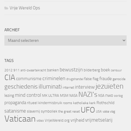
Vrije Wereld Ops
ARCHIEF
Archief
TAGS
bewustzijn
boek
banken
bilderberg
2012
911
censuur
anti-zwaartekracht
CIA
criminelen
fraude
communisme
false flag
genocide
drugshandel
jezuïeten
geschiedenis
illuminati
interview
internet
NAZI's
mind control
nwo
lezing
MK ULTRA
MSM
NASA
NSA
oorlog
propaganda
Rothschild
ritueel kindermisbruik
rooms katholieke kerk
UFO
satanisme
slavernij
symboliek
the great reset
valse vlag
USA
Vaticaan
vrijheid
vrijmetselarij
VrijeWereld.org
video