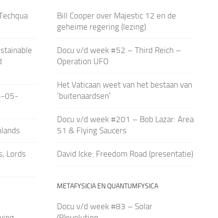
 Techqua
Bill Cooper over Majestic 12 en de
geheime regering (lezing)
stainable
Docu v/d week #52 – Third Reich –
d
Operation UFO
Het Vaticaan weet van het bestaan van
5-05-
‘buitenaardsen’
Docu v/d week #201 – Bob Lazar: Area
mlands
51 & Flying Saucers
, Lords
David Icke: Freedom Road (presentatie)
METAFYSICIA EN QUANTUMFYSICA
Docu v/d week #83 – Solar
ving
(R)evolution