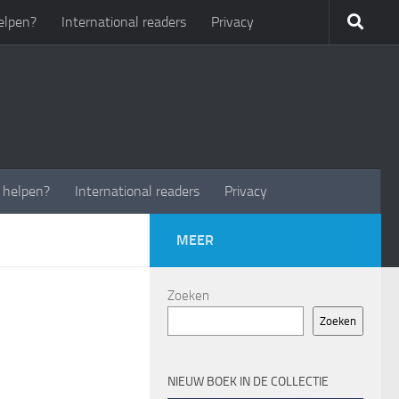
elpen?
International readers
Privacy
t helpen?
International readers
Privacy
MEER
Zoeken
Zoeken
NIEUW BOEK IN DE COLLECTIE