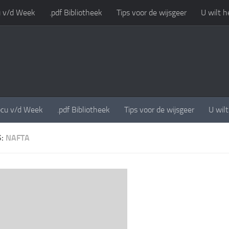
 v/d Week
.pdf Bibliotheek
Tips voor de wijsgeer
U wilt h
cu v/d Week
.pdf Bibliotheek
Tips voor de wijsgeer
U wil
S:
NAFTA