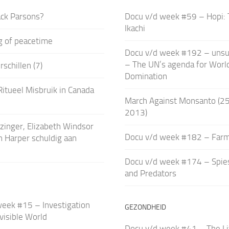
ack Parsons?
Docu v/d week #59 – Hopi:
Ikachi
ag of peacetime
Docu v/d week #192 – unsu
– The UN’s agenda for Worl
schillen (7)
Domination
Ritueel Misbruik in Canada
March Against Monsanto (2
2013)
zinger, Elizabeth Windsor
Docu v/d week #182 – Far
 Harper schuldig aan
Docu v/d week #174 – Spies
and Predators
eek #15 – Investigation
GEZONDHEID
nvisible World
Docu v/d week #41 – The Li