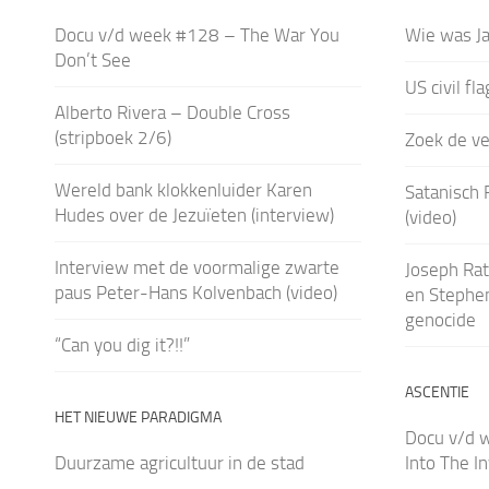
Docu v/d week #128 – The War You
Wie was J
Don’t See
US civil fl
Alberto Rivera – Double Cross
(stripboek 2/6)
Zoek de ver
Wereld bank klokkenluider Karen
Satanisch 
Hudes over de Jezuïeten (interview)
(video)
Interview met de voormalige zwarte
Joseph Rat
paus Peter-Hans Kolvenbach (video)
en Stephen
genocide
“Can you dig it?!!”
ASCENTIE
HET NIEUWE PARADIGMA
Docu v/d w
Duurzame agricultuur in de stad
Into The I