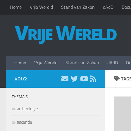
Home
Vrije Wereld
Stand van Zaken
dAdD
Docu
Doorgaan naar inhoud
Home
Vrije Wereld
Stand van Zaken
dAdD
Do
VOLG:
TAG
THEMA’S
archeologie
ascentie