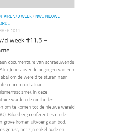
TAIRE V/D WEEK
/
NWO NIEUWE
ORDE
MBER 2011
v/d week #11.5 –
ame
r een documentaire van schreeuwende
 Alex Jones, over de pogingen van een
kabal om de wereld te sturen naar
ale concern dictatuur
sme/fascisme). In deze
taire worden de methodes
en om te komen tot de nieuwe wereld
O). Bilderberg conferenties en de
 grove komen uitvoerig aan bod.
s gerust, het zijn enkel oude en