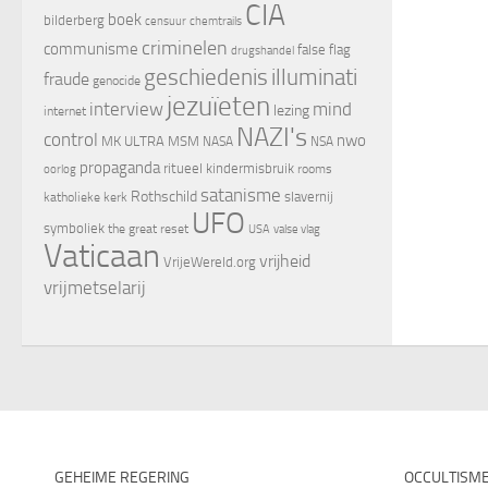
CIA
boek
bilderberg
censuur
chemtrails
criminelen
communisme
false flag
drugshandel
geschiedenis
illuminati
fraude
genocide
jezuïeten
interview
mind
lezing
internet
NAZI's
control
nwo
MK ULTRA
MSM
NASA
NSA
propaganda
ritueel kindermisbruik
oorlog
rooms
satanisme
Rothschild
slavernij
katholieke kerk
UFO
symboliek
the great reset
valse vlag
USA
Vaticaan
vrijheid
VrijeWereld.org
vrijmetselarij
GEHEIME REGERING
OCCULTISM