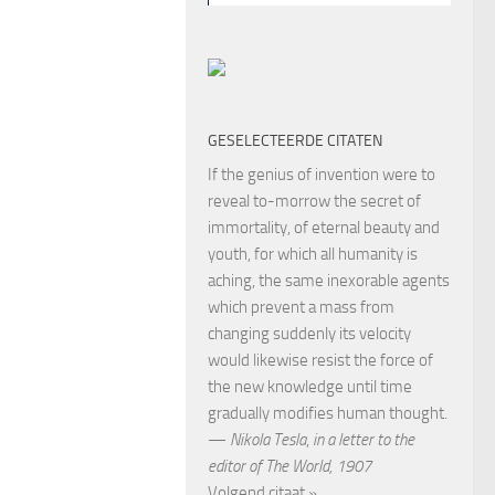
GESELECTEERDE CITATEN
If the genius of invention were to
reveal to-morrow the secret of
immortality, of eternal beauty and
youth, for which all humanity is
aching, the same inexorable agents
which prevent a mass from
changing suddenly its velocity
would likewise resist the force of
the new knowledge until time
gradually modifies human thought.
—
Nikola Tesla
,
in a letter to the
editor of The World, 1907
Volgend citaat »