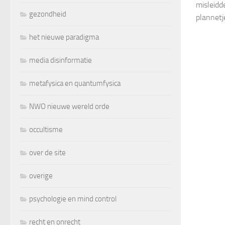
misleidd
gezondheid
plannetj
het nieuwe paradigma
media disinformatie
metafysica en quantumfysica
NWO nieuwe wereld orde
occultisme
over de site
overige
psychologie en mind control
recht en onrecht