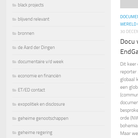
black projects
DOCUMEN
blijvend relevant
WERELD 
30 DECE
bronnen
Docu 
de Aard der Dingen
EndG
documentaire v/d week
Dit kee
reporter
economie en financiën
globaal 
een glob
ET/ED contact
(communi
documen
exopolitiek en disclosure
besprok
orde (NW
geheime genootschappen
bohemian
geheime regering
Maar wee