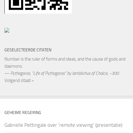
GESELECTEERDE CITATEN
Number is the ruler of forms and ideas, and the cause of gods and
daemons.
—
Pythagoras
,
“Life of Pythagoras” by Iamblichus of Chalcis, ~300
Volgend citaat »
GEHEIME REGERING
Gabrielle Pettingale over ‘remote viewing’ (presentatie)