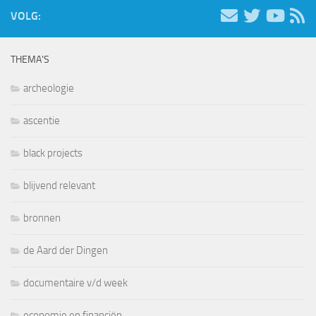
VOLG:
THEMA’S
archeologie
ascentie
black projects
blijvend relevant
bronnen
de Aard der Dingen
documentaire v/d week
economie en financiën