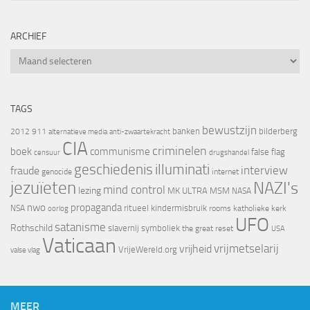
ARCHIEF
Archief
TAGS
bewustzijn
banken
bilderberg
2012
911
alternatieve media
anti-zwaartekracht
CIA
criminelen
boek
communisme
false flag
censuur
drugshandel
geschiedenis
illuminati
interview
fraude
genocide
internet
jezuïeten
NAZI's
mind control
lezing
MK ULTRA
MSM
NASA
nwo
propaganda
ritueel kindermisbruik
NSA
oorlog
rooms katholieke kerk
UFO
satanisme
Rothschild
slavernij
symboliek
the great reset
USA
Vaticaan
vrijheid
vrijmetselarij
VrijeWereld.org
valse vlag
MEER