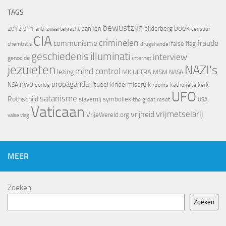
TAGS
bewustzijn
boek
banken
bilderberg
2012
911
censuur
anti-zwaartekracht
CIA
criminelen
fraude
communisme
false flag
chemtrails
drugshandel
geschiedenis
illuminati
interview
genocide
internet
jezuïeten
NAZI's
mind control
lezing
MK ULTRA
MSM
NASA
nwo
propaganda
ritueel kindermisbruik
NSA
oorlog
rooms katholieke kerk
UFO
satanisme
Rothschild
slavernij
symboliek
the great reset
USA
Vaticaan
vrijheid
vrijmetselarij
VrijeWereld.org
valse vlag
MEER
Zoeken
Zoeken