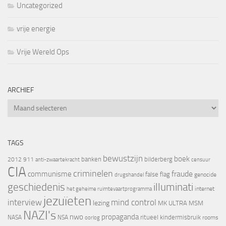
Uncategorized
vrije energie
Vrije Wereld Ops
ARCHIEF
Archief
TAGS
bewustzijn
boek
banken
bilderberg
2012
911
censuur
anti-zwaartekracht
CIA
criminelen
fraude
communisme
false flag
genocide
drugshandel
geschiedenis
illuminati
internet
het geheime ruimtevaartprogramma
jezuïeten
interview
mind control
lezing
MK ULTRA
MSM
NAZI's
nwo
propaganda
ritueel kindermisbruik
NASA
NSA
oorlog
rooms