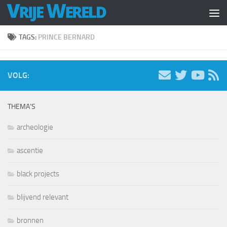
Doorgaan naar inhoud
TAGS:
PRINCE BERNARD
VOLG:
THEMA’S
archeologie
ascentie
black projects
blijvend relevant
bronnen