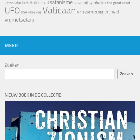
satanisme
Rothschild
slavernij
symboliek
katholieke kerk
the great reset
Vaticaan
UFO
vrijheid
VrijeWereld.org
valse vlag
USA
vrijmetselarij
MEER
Zoeken
Zoeken
NIEUW BOEK IN DE COLLECTIE