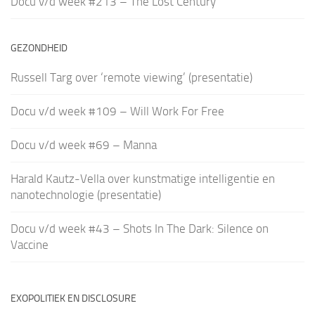
Docu v/d week #213 – The Lost Century
GEZONDHEID
Russell Targ over ‘remote viewing’ (presentatie)
Docu v/d week #109 – Will Work For Free
Docu v/d week #69 – Manna
Harald Kautz-Vella over kunstmatige intelligentie en
nanotechnologie (presentatie)
Docu v/d week #43 – Shots In The Dark: Silence on
Vaccine
EXOPOLITIEK EN DISCLOSURE