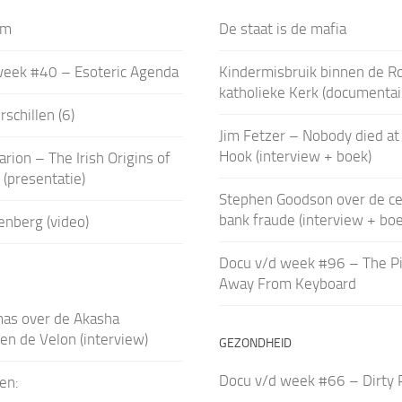
um
De staat is de mafia
week #40 – Esoteric Agenda
Kindermisbruik binnen de 
katholieke Kerk (documentai
schillen (6)
Jim Fetzer – Nobody died at
Hook (interview + boek)
arion – The Irish Origins of
n (presentatie)
Stephen Goodson over de ce
bank fraude (interview + bo
enberg (video)
Docu v/d week #96 – The Pi
Away From Keyboard
mas over de Akasha
en de Velon (interview)
GEZONDHEID
Docu v/d week #66 – Dirty 
en: