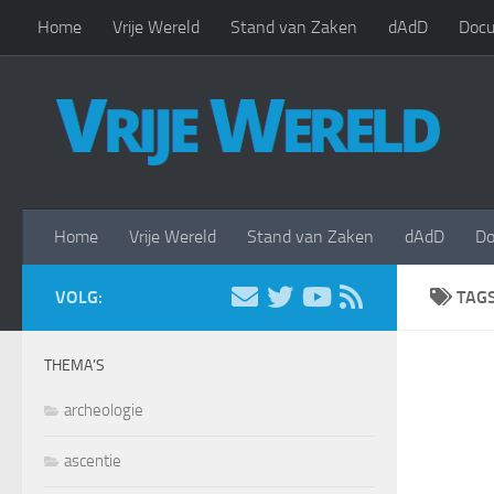
Home
Vrije Wereld
Stand van Zaken
dAdD
Docu
Doorgaan naar inhoud
Home
Vrije Wereld
Stand van Zaken
dAdD
Do
VOLG:
TAG
THEMA’S
archeologie
ascentie