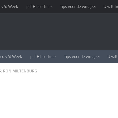
 v/d Week
.pdf Bibliotheek
Tips voor de wijsgeer
U wilt h
cu v/d Week
.pdf Bibliotheek
Tips voor de wijsgeer
U wil
S:
RON MILTENBURG