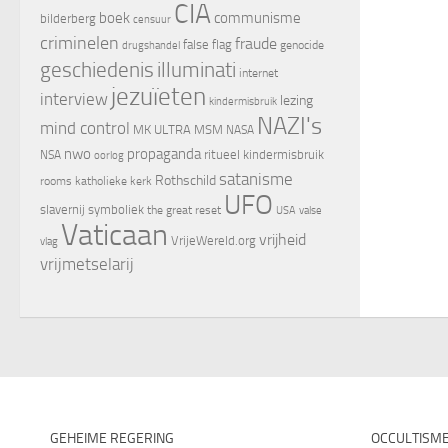
CIA
boek
communisme
bilderberg
censuur
criminelen
fraude
false flag
genocide
drugshandel
geschiedenis
illuminati
internet
jezuïeten
interview
lezing
kindermisbruik
NAZI's
mind control
MK ULTRA
MSM
NASA
nwo
propaganda
ritueel kindermisbruik
NSA
oorlog
satanisme
Rothschild
rooms katholieke kerk
UFO
slavernij
symboliek
the great reset
valse
USA
Vaticaan
vrijheid
VrijeWereld.org
vlag
vrijmetselarij
GEHEIME REGERING
OCCULTISM