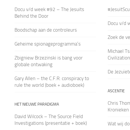
Docu v/d week #92 – The Jesuits
#JesuitSc
Behind the Door
Docu v/d 
Boodschap aan de controleurs
Zoek de ver
Geheime spionageprogramma’s
Michael Ts
Zbigniew Brzezinski is bang voor
Civilizatio
globale ontwaking
De Jezuïet
Gary Allen – the C.F.R. conspiracy to
rule the world (boek + audioboek)
ASCENTIE
Chris Tho
HET NIEUWE PARADIGMA
Kronieken 
David Wilcock – The Source Field
Investigations (presentatie + boek)
Wat wij do