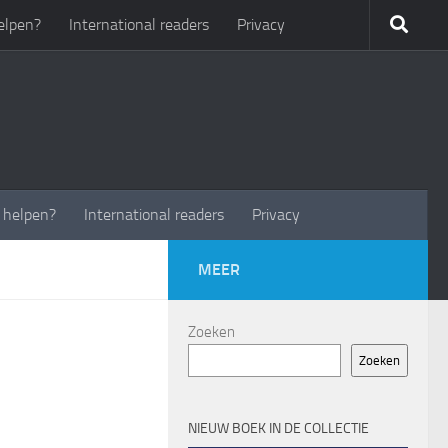
elpen?
International readers
Privacy
t helpen?
International readers
Privacy
MEER
Zoeken
Zoeken
NIEUW BOEK IN DE COLLECTIE