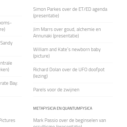
Simon Parkes over de ET/ED agenda
(presentatie)
Rooms-
re)
Jim Marrs over goud, alchemie en
Annunaki (presentatie)
 Sandy
William and Kate’s newborn baby
(picture)
ntrale
eken)
Richard Dolan over de UFO doofpot
(lezing)
rate Bay:
Parels voor de zwijnen
METAFYSICIA EN QUANTUMFYSICA
Pictures
Mark Passio over de beginselen van
occultisme (presentatie)