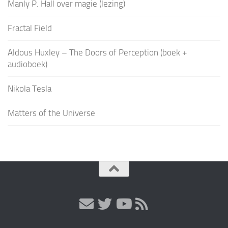
Manly P. Hall over magie (lezing)
Fractal Field
Aldous Huxley – The Doors of Perception (boek +
audioboek)
Nikola Tesla
Matters of the Universe