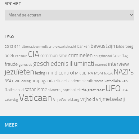
ARCHIEF
Archief
TAGS
bewustzijn
banken
bilderberg
2012
911
alternatieve media
anti-zwaartekracht
CIA
criminelen
boek
communisme
false flag
censuur
drugshandel
geschiedenis
illuminati
interview
fraude
genocide
internet
jezuïeten
NAZI's
mind control
lezing
MK ULTRA
MSM
NASA
nwo
propaganda
ritueel kindermisbruik
NSA
oorlog
rooms katholieke kerk
UFO
satanisme
Rothschild
slavernij
symboliek
the great reset
USA
Vaticaan
vrijheid
vrijmetselarij
VrijeWereld.org
valse vlag
MEER