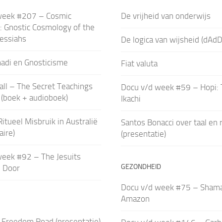
week #207 – Cosmic
De vrijheid van onderwijs
: Gnostic Cosmology of the
essiahs
De logica van wijsheid (dAdD
di en Gnosticisme
Fiat valuta
all – The Secret Teachings
Docu v/d week #59 – Hopi:
s (boek + audioboek)
Ikachi
Ritueel Misbruik in Australië
Santos Bonacci over taal en 
ire)
(presentatie)
week #92 – The Jesuits
GEZONDHEID
e Door
Docu v/d week #75 – Shama
Amazon
: Freedom Road (presentatie)