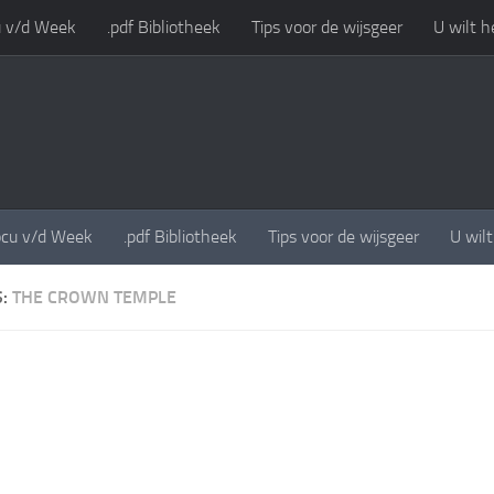
 v/d Week
.pdf Bibliotheek
Tips voor de wijsgeer
U wilt h
cu v/d Week
.pdf Bibliotheek
Tips voor de wijsgeer
U wil
S:
THE CROWN TEMPLE