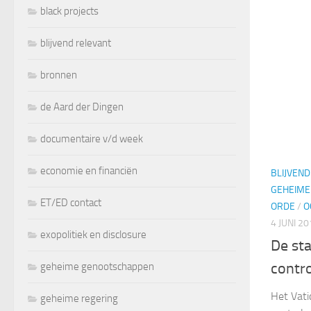
black projects
blijvend relevant
bronnen
de Aard der Dingen
documentaire v/d week
economie en financiën
BLIJVEN
GEHEIME
ET/ED contact
ORDE
/
O
4 JUNI 2
exopolitiek en disclosure
De st
contro
geheime genootschappen
Het Vati
geheime regering