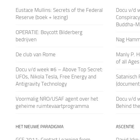
Eustace Mullins: Secrets of the Federal
Docu v/d 
Reserve (boek + lezing)
Conspiracy
Buddha-M
OPERATIE: Boycott Bilderberg
bedrijven
Nag Hamma
De club van Rome
Manly P. H
of all Age
Docu v/d week #6 – Above Top Secret:
UFOs, Nikola Tesla, Free Energy and
Satanisch 
Antigravity Technology
(documenta
Voormalig NRO/USAF agent over het
Docu v/d 
geheime ruimtevaartprogramma
Behind th
HET NIEUWE PARADIGMA
ASCENTIE
GCF 2011: Contact Learning from
David Icke