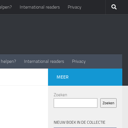
elpen?
International readers
Privacy
t helpen?
International readers
Privacy
MEER
Zoeken
Zoeken
NIEUW BOEK IN DE COLLECTIE