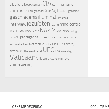
CIA
boek
communisme
bilderberg
censuur
criminelen
fraude
false flag
genocide
drugshandel
geschiedenis
illuminati
internet
jezuïeten
interview
mind control
lezing
NAZI's
nwo
MK ULTRA
MSM
NASA
NSA
oorlog
propaganda
ritueel kindermisbruik
rooms
pedofilie
satanisme
Rothschild
slavernij
katholieke kerk
UFO
symboliek
the great reset
valse vlag
USA
Vaticaan
vrijheid
VrijeWereld.org
vrijmetselarij
GEHEIME REGERING
OCCULTISM