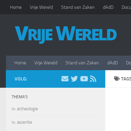
Home
Vrije Wereld
Stand van Zaken
dAdD
Docu
Doorgaan naar inhoud
Home
Vrije Wereld
Stand van Zaken
dAdD
Do
VOLG:
TAG
THEMA’S
archeologie
ascentie