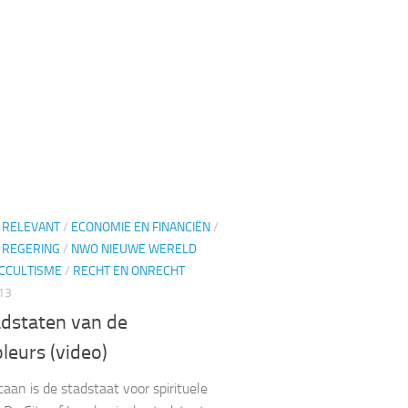
D RELEVANT
/
ECONOMIE EN FINANCIËN
/
 REGERING
/
NWO NIEUWE WERELD
CCULTISME
/
RECHT EN ONRECHT
013
adstaten van de
leurs (video)
caan is de stadstaat voor spirituele