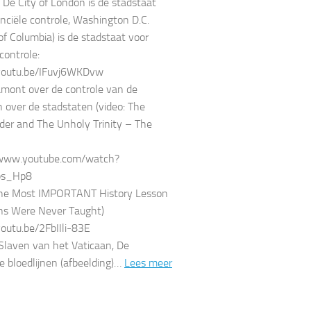
. De City of London is de stadstaat
anciële controle, Washington D.C.
 of Columbia) is de stadstaat voor
 controle:
/youtu.be/IFuvj6WKDvw
mont over de controle van de
n over de stadstaten (video: The
rder and The Unholy Trinity – The
/www.youtube.com/watch?
ps_Hp8
 The Most IMPORTANT History Lesson
ns Were Never Taught)
youtu.be/2FbIIli-83E
 Slaven van het Vaticaan, De
ke bloedlijnen (afbeelding)…
Lees meer