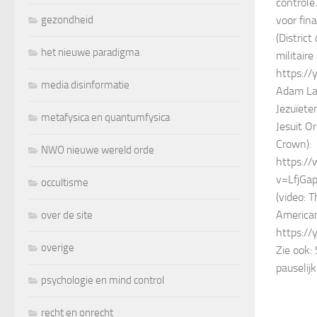
controle
gezondheid
voor fin
(District
het nieuwe paradigma
militaire
https:/
media disinformatie
Adam La
Jezuïete
metafysica en quantumfysica
Jesuit O
Crown):
NWO nieuwe wereld orde
https:/
v=LfjGa
occultisme
(video:
America
over de site
https://
overige
Zie ook:
pauselij
psychologie en mind control
recht en onrecht