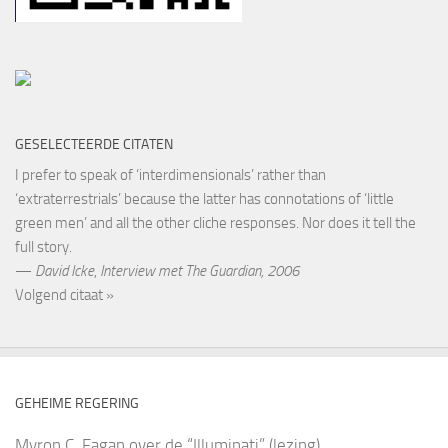
GESELECTEERDE CITATEN
I prefer to speak of ‘interdimensionals’ rather than
‘extraterrestrials’ because the latter has connotations of ‘little
green men’ and all the other cliche responses. Nor does it tell the
full story.
—
David Icke
,
Interview met The Guardian, 2006
Volgend citaat »
GEHEIME REGERING
Myron C. Fagan over de “Illuminati” (lezing)