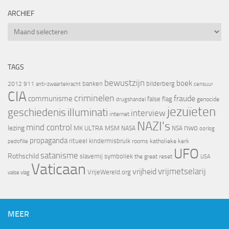
ARCHIEF
Archief
TAGS
bewustzijn
boek
banken
bilderberg
2012
911
censuur
anti-zwaartekracht
CIA
criminelen
fraude
communisme
false flag
genocide
drugshandel
jezuïeten
geschiedenis
illuminati
interview
internet
NAZI's
mind control
nwo
lezing
MK ULTRA
MSM
NASA
NSA
oorlog
propaganda
ritueel kindermisbruik
rooms katholieke kerk
pedofilie
UFO
satanisme
Rothschild
slavernij
symboliek
the great reset
USA
Vaticaan
vrijheid
vrijmetselarij
VrijeWereld.org
valse vlag
MEER