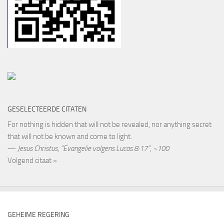
GESELECTEERDE CITATEN
For nothing is hidden that will not be revealed, nor anything secret
that will not be known and come to light.
—
Jesus Christus
,
“Evangelie volgens Lucas 8:17”, ~100
Volgend citaat »
GEHEIME REGERING