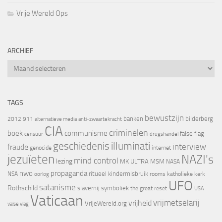
Vrije Wereld Ops
ARCHIEF
Archief
TAGS
bewustzijn
banken
bilderberg
2012
911
alternatieve media
anti-zwaartekracht
CIA
criminelen
boek
communisme
false flag
censuur
drugshandel
geschiedenis
illuminati
interview
fraude
genocide
internet
jezuïeten
NAZI's
mind control
lezing
MK ULTRA
MSM
NASA
nwo
propaganda
ritueel kindermisbruik
NSA
oorlog
rooms katholieke kerk
UFO
satanisme
Rothschild
slavernij
symboliek
the great reset
USA
Vaticaan
vrijheid
vrijmetselarij
VrijeWereld.org
valse vlag