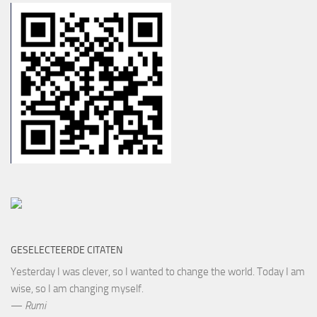
GESELECTEERDE CITATEN
Yesterday I was clever, so I wanted to change the world. Today I am
wise, so I am changing myself.
—
Rumi