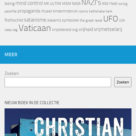
NAZI's
mind control
nwo
lezing
MK ULTRA
MSM
NASA
NSA
oorlog
propaganda
ritueel kindermisbruik
rooms katholieke kerk
pedofilie
UFO
satanisme
Rothschild
slavernij
symboliek
the great reset
USA
Vaticaan
vrijheid
vrijmetselarij
VrijeWereld.org
valse vlag
MEER
Zoeken
Zoeken
NIEUW BOEK IN DE COLLECTIE