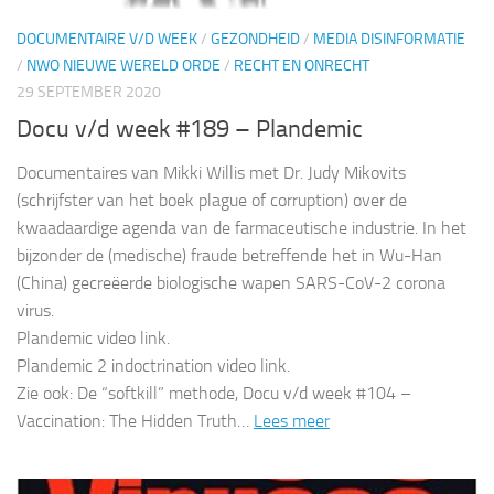
DOCUMENTAIRE V/D WEEK
/
GEZONDHEID
/
MEDIA DISINFORMATIE
/
NWO NIEUWE WERELD ORDE
/
RECHT EN ONRECHT
29 SEPTEMBER 2020
Docu v/d week #189 – Plandemic
Documentaires van Mikki Willis met Dr. Judy Mikovits
(schrijfster van het boek plague of corruption) over de
kwaadaardige agenda van de farmaceutische industrie. In het
bijzonder de (medische) fraude betreffende het in Wu-Han
(China) gecreëerde biologische wapen SARS-CoV-2 corona
virus.
Plandemic video link.
Plandemic 2 indoctrination video link.
Zie ook: De “softkill” methode, Docu v/d week #104 –
Vaccination: The Hidden Truth…
Lees meer