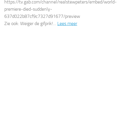
https://tv.gab.com/channel/realstewpeters/embed/world-
premiere-died-suddenly-
637d022b87cf9c7327d91677/preview
Zie ook: Weiger de gifprik!…
Lees meer