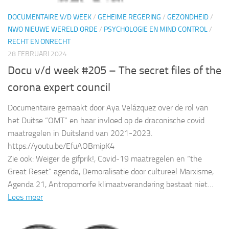
DOCUMENTAIRE V/D WEEK
/
GEHEIME REGERING
/
GEZONDHEID
/
NWO NIEUWE WERELD ORDE
/
PSYCHOLOGIE EN MIND CONTROL
/
RECHT EN ONRECHT
28 FEBRUARI 2024
Docu v/d week #205 – The secret files of the
corona expert council
Documentaire gemaakt door Aya Velázquez over de rol van
het Duitse “OMT” en haar invloed op de draconische covid
maatregelen in Duitsland van 2021-2023.
https://youtu.be/EfuAOBmipK4
Zie ook: Weiger de gifprik!, Covid-19 maatregelen en “the
Great Reset” agenda, Demoralisatie door cultureel Marxisme,
Agenda 21, Antropomorfe klimaatverandering bestaat niet…
Lees meer