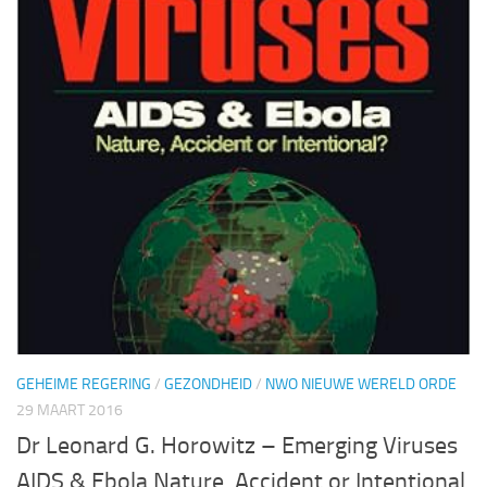
GEHEIME REGERING
/
GEZONDHEID
/
NWO NIEUWE WERELD ORDE
29 MAART 2016
Dr Leonard G. Horowitz – Emerging Viruses
AIDS & Ebola Nature, Accident or Intentional