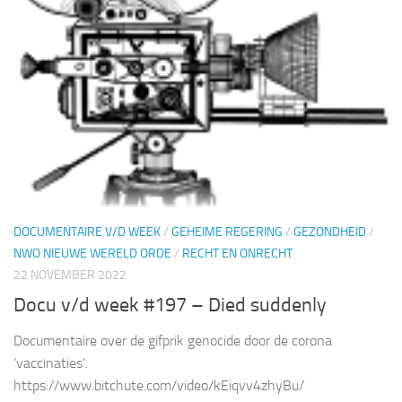
DOCUMENTAIRE V/D WEEK
/
GEHEIME REGERING
/
GEZONDHEID
/
NWO NIEUWE WERELD ORDE
/
RECHT EN ONRECHT
22 NOVEMBER 2022
Docu v/d week #197 – Died suddenly
Documentaire over de gifprik genocide door de corona
‘vaccinaties’.
https://www.bitchute.com/video/kEiqvv4zhyBu/