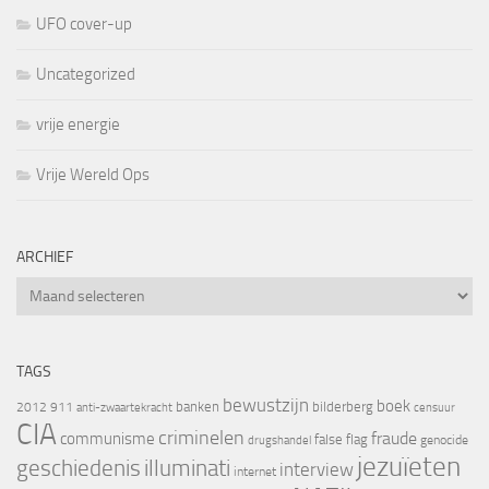
UFO cover-up
Uncategorized
vrije energie
Vrije Wereld Ops
ARCHIEF
Archief
TAGS
bewustzijn
boek
banken
bilderberg
2012
911
censuur
anti-zwaartekracht
CIA
criminelen
fraude
communisme
false flag
genocide
drugshandel
jezuïeten
geschiedenis
illuminati
interview
internet