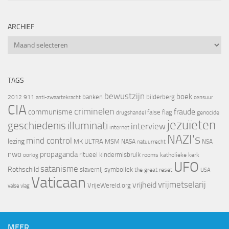
ARCHIEF
Archief
TAGS
bewustzijn
boek
banken
bilderberg
2012
911
censuur
anti-zwaartekracht
CIA
criminelen
fraude
communisme
false flag
genocide
drugshandel
jezuïeten
geschiedenis
illuminati
interview
internet
NAZI's
mind control
lezing
MK ULTRA
MSM
NASA
NSA
natuurrecht
nwo
propaganda
ritueel kindermisbruik
oorlog
rooms katholieke kerk
UFO
satanisme
Rothschild
slavernij
symboliek
the great reset
USA
Vaticaan
vrijheid
vrijmetselarij
VrijeWereld.org
valse vlag
MEER