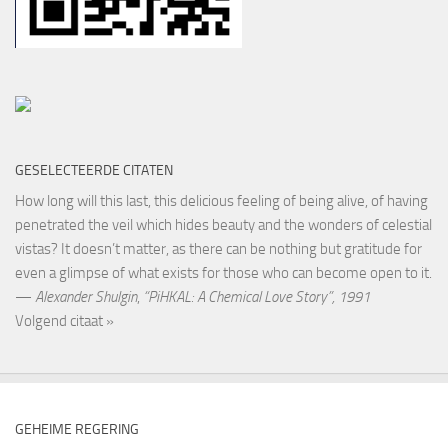
GESELECTEERDE CITATEN
How long will this last, this delicious feeling of being alive, of having
penetrated the veil which hides beauty and the wonders of celestial
vistas? It doesn’t matter, as there can be nothing but gratitude for
even a glimpse of what exists for those who can become open to it.
—
Alexander Shulgin
,
“PiHKAL: A Chemical Love Story”, 1991
Volgend citaat »
GEHEIME REGERING