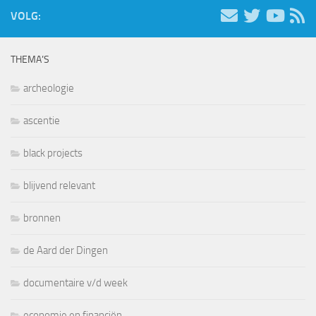
VOLG:
THEMA’S
archeologie
ascentie
black projects
blijvend relevant
bronnen
de Aard der Dingen
documentaire v/d week
economie en financiën