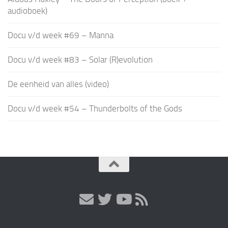
audioboek)
Docu v/d week #69 – Manna
Docu v/d week #83 – Solar (R)evolution
De eenheid van alles (video)
Docu v/d week #54 – Thunderbolts of the Gods