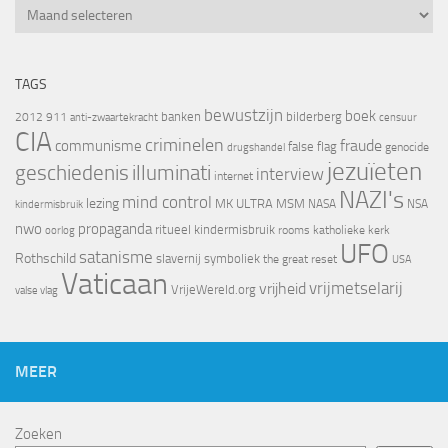
Archief
TAGS
bewustzijn
boek
banken
bilderberg
2012
911
censuur
anti-zwaartekracht
CIA
criminelen
fraude
communisme
false flag
genocide
drugshandel
jezuïeten
geschiedenis
illuminati
interview
internet
NAZI's
mind control
lezing
MK ULTRA
MSM
NASA
NSA
kindermisbruik
nwo
propaganda
ritueel kindermisbruik
oorlog
rooms katholieke kerk
UFO
satanisme
Rothschild
slavernij
symboliek
the great reset
USA
Vaticaan
vrijheid
vrijmetselarij
VrijeWereld.org
valse vlag
MEER
Zoeken