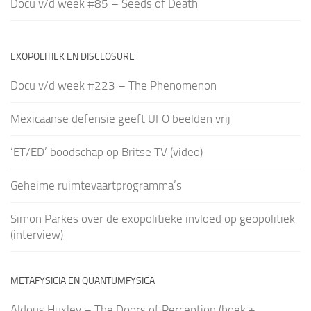
Docu v/d week #85 – Seeds of Death
EXOPOLITIEK EN DISCLOSURE
Docu v/d week #223 – The Phenomenon
Mexicaanse defensie geeft UFO beelden vrij
‘ET/ED’ boodschap op Britse TV (video)
Geheime ruimtevaartprogramma’s
Simon Parkes over de exopolitieke invloed op geopolitiek
(interview)
METAFYSICIA EN QUANTUMFYSICA
Aldous Huxley – The Doors of Perception (boek +