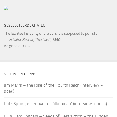
GESELECTEERDE CITATEN
The law itself is guilty of the evils it is supposed to punish.
—
Frédéric Bastiat
,
“The Law”, 1850
Volgend citaat »
GEHEIME REGERING
Jim Marrs – the Rise of the Fourth Reich (interview +
boek)
Fritz Springmeier over de ‘illuminati’ (interview + boek)
F. William Engdahl – Seeds of Destruction – the Hidden