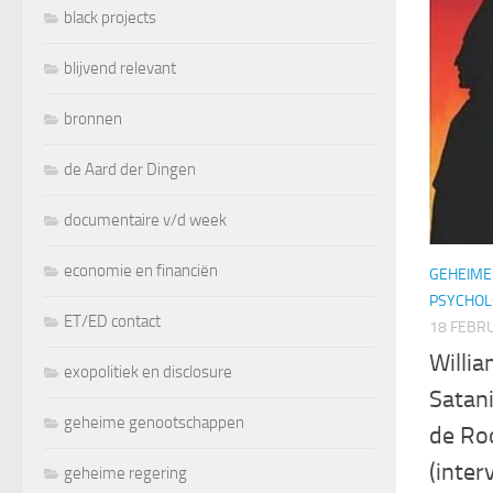
black projects
blijvend relevant
bronnen
de Aard der Dingen
documentaire v/d week
economie en financiën
GEHEIME
PSYCHOL
ET/ED contact
18 FEBRU
Willi
exopolitiek en disclosure
Satan
geheime genootschappen
de Ro
(inter
geheime regering