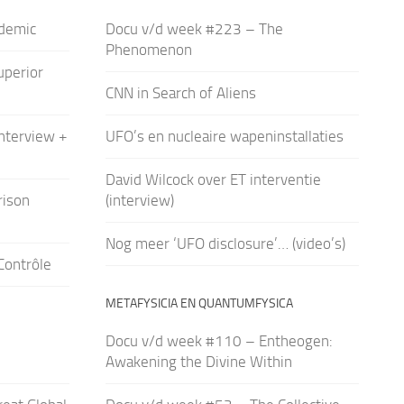
demic
Docu v/d week #223 – The
Phenomenon
uperior
CNN in Search of Aliens
interview +
UFO’s en nucleaire wapeninstallaties
David Wilcock over ET interventie
rison
(interview)
Nog meer ‘UFO disclosure’… (video’s)
Contrôle
METAFYSICIA EN QUANTUMFYSICA
Docu v/d week #110 – Entheogen:
Awakening the Divine Within