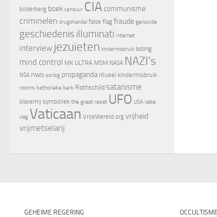
CIA
boek
communisme
bilderberg
censuur
criminelen
fraude
false flag
genocide
drugshandel
geschiedenis
illuminati
internet
jezuïeten
interview
lezing
kindermisbruik
NAZI's
mind control
MK ULTRA
MSM
NASA
nwo
propaganda
ritueel kindermisbruik
NSA
oorlog
satanisme
Rothschild
rooms katholieke kerk
UFO
slavernij
symboliek
the great reset
valse
USA
Vaticaan
vrijheid
VrijeWereld.org
vlag
vrijmetselarij
GEHEIME REGERING
OCCULTISM