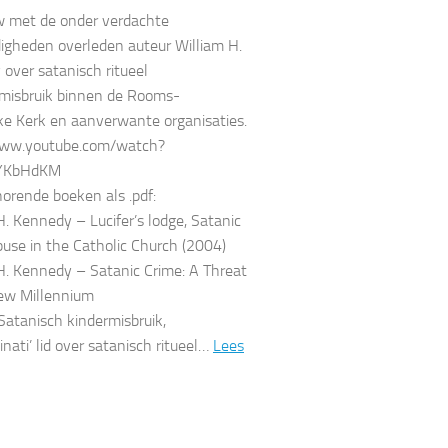
w met de onder verdachte
gheden overleden auteur William H.
over satanisch ritueel
)misbruik binnen de Rooms-
ke Kerk en aanverwante organisaties.
www.youtube.com/watch?
YKbHdKM
horende boeken als .pdf:
H. Kennedy – Lucifer’s lodge, Satanic
buse in the Catholic Church (2004)
H. Kennedy – Satanic Crime: A Threat
ew Millennium
 Satanisch kindermisbruik,
inati’ lid over satanisch ritueel…
Lees