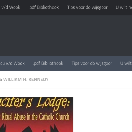
 v/d Week
.pdf Bibliotheek
Tips voor de wijsgeer
U wilt h
cu v/d Week
.pdf Bibliotheek
Tips voor de wijsgeer
U wil
S:
WILLIAM H. KENNEDY