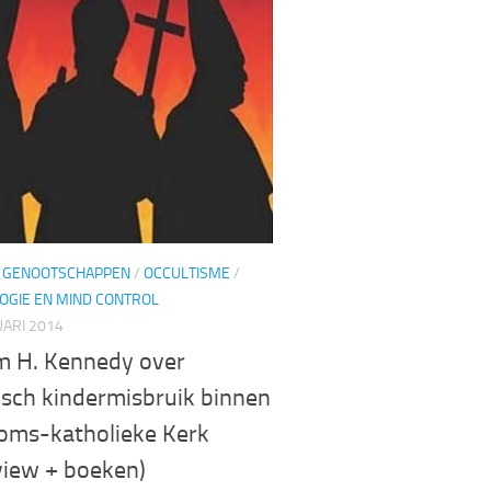
 GENOOTSCHAPPEN
/
OCCULTISME
/
OGIE EN MIND CONTROL
ARI 2014
am H. Kennedy over
isch kindermisbruik binnen
oms-katholieke Kerk
view + boeken)