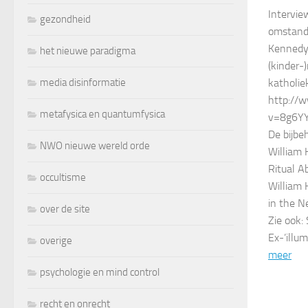
Intervie
gezondheid
omstandi
Kennedy 
het nieuwe paradigma
(kinder-
media disinformatie
katholie
http://
metafysica en quantumfysica
v=8g6Y
De bijbe
NWO nieuwe wereld orde
William 
Ritual A
occultisme
William 
in the N
over de site
Zie ook:
Ex-’illum
overige
meer
psychologie en mind control
recht en onrecht