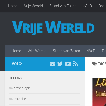
Home
Vrije Wereld
Stand van Zaken
dAdD
Docu
Doorgaan naar inhoud
Home
Vrije Wereld
Stand van Zaken
dAdD
Do
VOLG:
TAG
THEMA’S
archeologie
ascentie