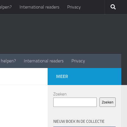
elpen?
International readers
Privacy
t helpen?
International readers
Privacy
MEER
Zoeken
Zoeken
NIEUW BOEK IN DE COLLECTIE