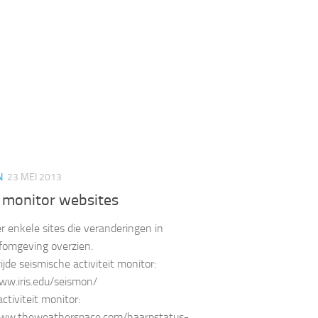
N
23 MEI 2013
u monitor websites
r enkele sites die veranderingen in
fomgeving overzien.
jde seismische activiteit monitor:
ww.iris.edu/seismon/
tiviteit monitor:
www.theweatherspace.com/haarpstatus-