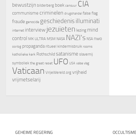
CIA
bewustzijn
boek
bilderberg
censuur
criminelen
communisme
false flag
drugshandel
geschiedenis
illuminati
fraude
genocide
jezuïeten
interview
mind
lezing
internet
NAZI's
control
nwo
MK ULTRA
MSM
NASA
NSA
propaganda
ritueel kindermisbruik
oorlog
rooms
satanisme
Rothschild
slavernij
katholieke kerk
UFO
symboliek
the great reset
valse vlag
USA
Vaticaan
vrijheid
VrijeWereld.org
vrijmetselarij
GEHEIME REGERING
OCCULTISM