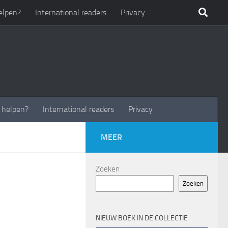
elpen?
International readers
Privacy
t helpen?
International readers
Privacy
MEER
Zoeken
Zoeken
NIEUW BOEK IN DE COLLECTIE