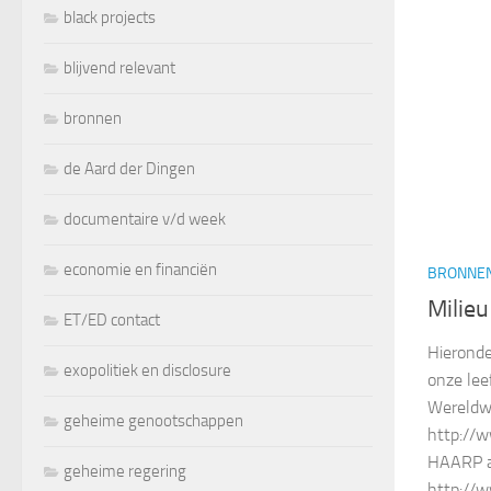
black projects
blijvend relevant
bronnen
de Aard der Dingen
documentaire v/d week
economie en financiën
BRONNE
Milie
ET/ED contact
Hieronde
exopolitiek en disclosure
onze lee
Wereldwi
geheime genootschappen
http://w
HAARP ac
geheime regering
http://