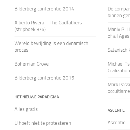
Bilderberg conferentie 2014
De compart
binnen ge
Alberto Rivera – The Godfathers
(stripboek 3/6)
Manly P. H
of all Age
Wereld bevrijding is een dynamisch
proces
Satanisch 
Bohemian Grove
Michael Ts
Civilizatio
Bilderberg conferentie 2016
Mark Passi
occultisme
HET NIEUWE PARADIGMA
Alles gratis
ASCENTIE
Ascentie
U hoeft niet te protesteren