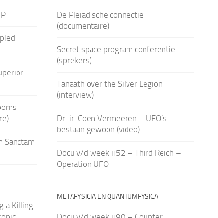
IP
De Pleiadische connectie
(documentaire)
pied
Secret space program conferentie
(sprekers)
uperior
Tanaath over the Silver Legion
(interview)
Rooms-
re)
Dr. ir. Coen Vermeeren – UFO’s
bestaan gewoon (video)
am Sanctam
Docu v/d week #52 – Third Reich –
Operation UFO
METAFYSICIA EN QUANTUMFYSICA
a Killing:
ropic
Docu v/d week #90 – Counter