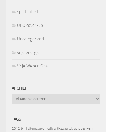
spiritualiteit
UFO cover-up
Uncategorized
vrije energie
Vrije Wereld Ops
ARCHIEF
Archief
TAGS
banken
2012
911
alternatieve media
anti-zwaartekracht