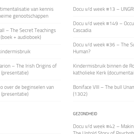
imentalisatie van kennis
Docu v/d week #13 – UNGR
heime genootschappen
Docu v/d week #149 – Occu
all – The Secret Teachings
Cascadia
s (boek + audioboek)
Docu v/d week #36 – The S
kindermisbruik
Human?
arion – The Irish Origins of
Kindermisbruik binnen de 
n (presentatie)
katholieke Kerk (documentai
o over de beginselen van
Boniface VIII – The bull Un
 (presentatie)
(1302)
GEZONDHEID
Docu v/d week #42 – Making 
The Untold Story of Psychot