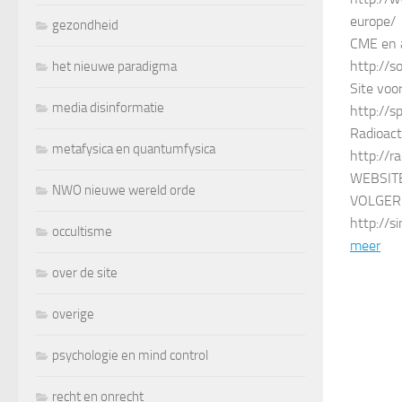
europe/
gezondheid
CME en a
http://s
het nieuwe paradigma
Site voo
media disinformatie
http://
Radioact
metafysica en quantumfysica
http://r
WEBSIT
NWO nieuwe wereld orde
VOLGER
http://s
occultisme
meer
over de site
overige
psychologie en mind control
recht en onrecht