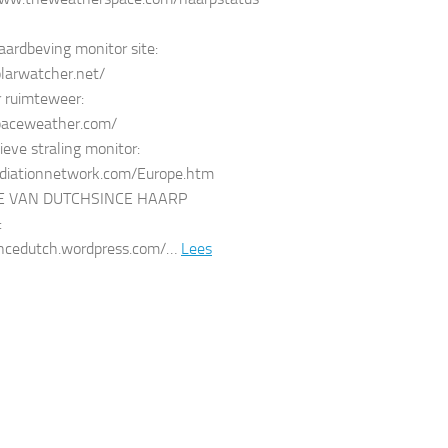
ardbeving monitor site:
olarwatcher.net/
r ruimteweer:
spaceweather.com/
ieve straling monitor:
adiationnetwork.com/Europe.htm
E VAN DUTCHSINCE HAARP
:
incedutch.wordpress.com/…
Lees