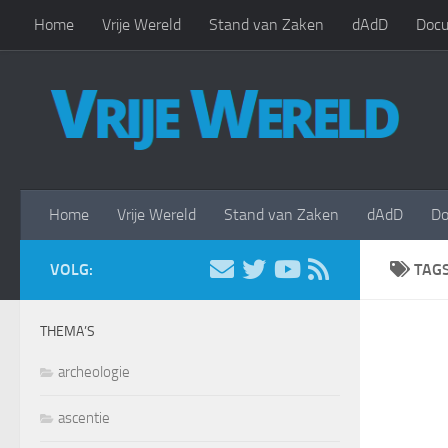
Home
Vrije Wereld
Stand van Zaken
dAdD
Docu
Doorgaan naar inhoud
Home
Vrije Wereld
Stand van Zaken
dAdD
Do
VOLG:
TAG
THEMA’S
archeologie
ascentie