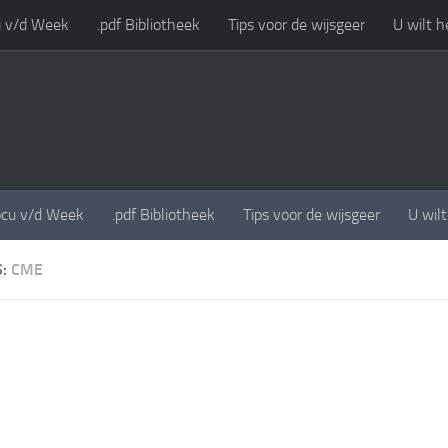
 v/d Week
.pdf Bibliotheek
Tips voor de wijsgeer
U wilt h
cu v/d Week
.pdf Bibliotheek
Tips voor de wijsgeer
U wil
S:
CME