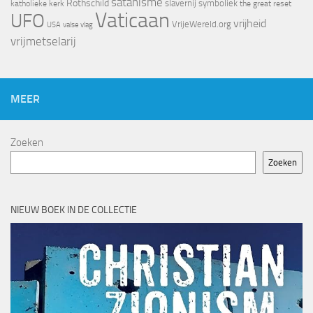
satanisme
Rothschild
slavernij
symboliek
katholieke kerk
the great reset
Vaticaan
UFO
vrijheid
VrijeWereld.org
valse vlag
USA
vrijmetselarij
MEER
Zoeken
Zoeken
NIEUW BOEK IN DE COLLECTIE