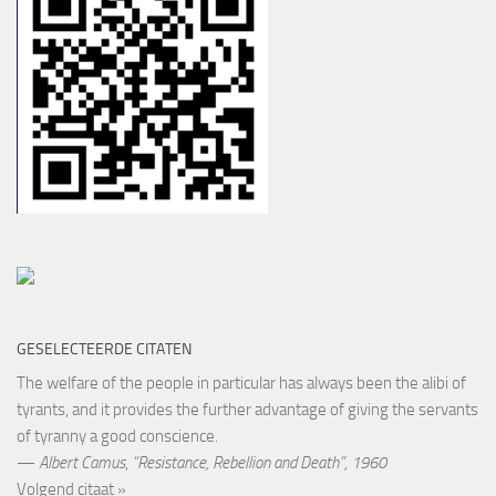
GESELECTEERDE CITATEN
The welfare of the people in particular has always been the alibi of
tyrants, and it provides the further advantage of giving the servants
of tyranny a good conscience.
—
Albert Camus
,
“Resistance, Rebellion and Death”, 1960
Volgend citaat »