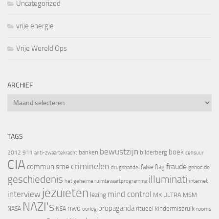
Uncategorized
vrije energie
Vrije Wereld Ops
ARCHIEF
Archief
TAGS
bewustzijn
boek
banken
bilderberg
2012
911
censuur
anti-zwaartekracht
CIA
criminelen
fraude
communisme
false flag
genocide
drugshandel
geschiedenis
illuminati
internet
het geheime ruimtevaartprogramma
jezuïeten
interview
mind control
lezing
MK ULTRA
MSM
NAZI's
nwo
propaganda
ritueel kindermisbruik
NASA
NSA
oorlog
rooms