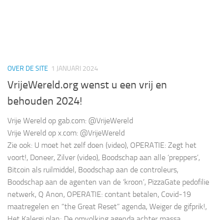
OVER DE SITE
1 JANUARI 2024
VrijeWereld.org wenst u een vrij en
behouden 2024!
Vrije Wereld op gab.com: @VrijeWereld
Vrije Wereld op x.com: @VrijeWereld
Zie ook: U moet het zelf doen (video), OPERATIE: Zegt het
voort!, Doneer, Zilver (video), Boodschap aan alle ‘preppers’,
Bitcoin als ruilmiddel, Boodschap aan de controleurs,
Boodschap aan de agenten van de ‘kroon’, PizzaGate pedofilie
netwerk, Q Anon, OPERATIE: contant betalen, Covid-19
maatregelen en “the Great Reset” agenda, Weiger de gifprik!,
Het Kalergi plan; De omvolking agenda achter massa