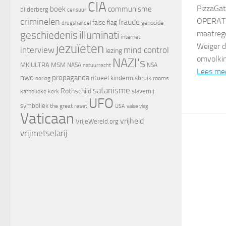
CIA
PizzaGat
boek
communisme
bilderberg
censuur
criminelen
OPERATIE
fraude
false flag
genocide
drugshandel
maatrege
geschiedenis
illuminati
internet
jezuïeten
Weiger de
interview
mind control
lezing
omvolki
NAZI's
MK ULTRA
MSM
NASA
NSA
natuurrecht
Lees me
nwo
propaganda
ritueel kindermisbruik
oorlog
rooms
satanisme
Rothschild
slavernij
katholieke kerk
UFO
symboliek
the great reset
valse vlag
USA
Vaticaan
vrijheid
VrijeWereld.org
vrijmetselarij