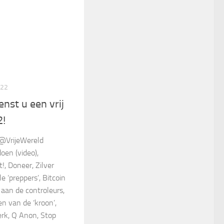
022
nst u een vrij
2!
 @VrijeWereld
oen (video),
, Doneer, Zilver
e ‘preppers’, Bitcoin
 aan de controleurs,
n van de ‘kroon’,
erk, Q Anon, Stop