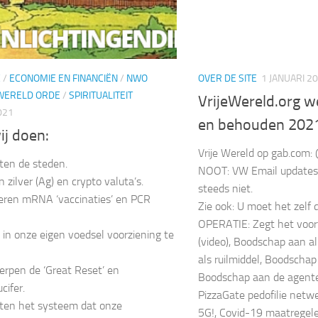
E
/
ECONOMIE EN FINANCIËN
/
NWO
OVER DE SITE
1 JANUARI 2
WERELD ORDE
/
SPIRITUALITEIT
VrijeWereld.org we
021
en behouden 202
ij doen:
Vrije Wereld op gab.com:
aten de steden.
NOOT: VW Email updates
 zilver (Ag) en crypto valuta’s.
steeds niet.
eren mRNA ‘vaccinaties’ en PCR
Zie ook: U moet het zelf d
OPERATIE: Zegt het voort!
n in onze eigen voedsel voorziening te
(video), Boodschap aan all
als ruilmiddel, Boodschap
erpen de ‘Great Reset’ en
Boodschap aan de agente
cifer.
PizzaGate pedofilie netw
aten het systeem dat onze
5G!, Covid-19 maatregel