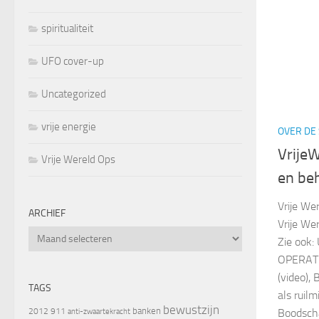
spiritualiteit
UFO cover-up
Uncategorized
vrije energie
OVER DE 
VrijeW
Vrije Wereld Ops
en be
Vrije We
ARCHIEF
Vrije We
Archief
Zie ook:
OPERATIE
(video), 
TAGS
als ruil
bewustzijn
banken
2012
911
Boodscha
anti-zwaartekracht