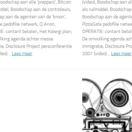
Boodschap aan alle ‘preppers’, Bitcoin
(video), Boodschap aan all
middel, Boodschap aan de controleurs,
als ruilmiddel, Boodschap
p aan de agenten van de ‘kroon’,
Boodschap aan de agente
e pedofilie netwerk, Q Anon,
PizzaGate pedofilie netw
: contant betalen, Het Kalergi plan;
OPERATIE: contant betale
lking agenda achter massa
De omvolking agenda ac
ie, Disclosure Project persconferentie
immigratie, Disclosure Pr
ideo)…
Lees meer
2001 (video)…
Lees meer