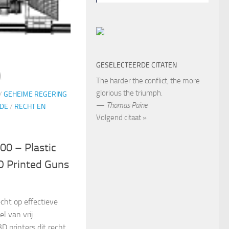
GESELECTEERDE CITATEN
The harder the conflict, the more
glorious the triumph.
/
GEHEIME REGERING
—
Thomas Paine
DE
/
RECHT EN
Volgend citaat »
00 – Plastic
D Printed Guns
cht op effectieve
l van vrij
D printers dit recht