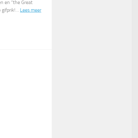
en en “the Great
 gifprik!…
Lees meer