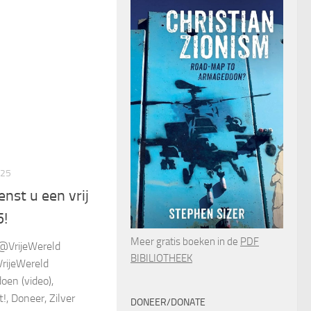
025
nst u een vrij
5!
Meer gratis boeken in de
PDF
 @VrijeWereld
BIBILIOTHEEK
VrijeWereld
oen (video),
, Doneer, Zilver
DONEER/DONATE