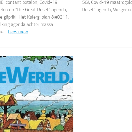
: contant betalen, Covid-19
5G!, Covid-19 maatregel
len en “the Great Reset” agenda,
Reset” agenda, Weiger de
e gifprik!, Het Kalergi plan &#8211;
lking agenda achter massa
tie…
Lees meer