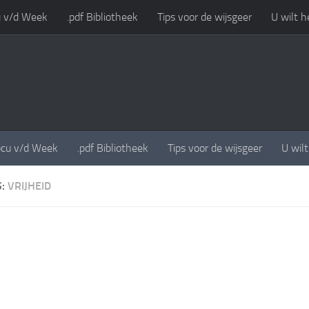
 v/d Week
.pdf Bibliotheek
Tips voor de wijsgeer
U wilt h
cu v/d Week
.pdf Bibliotheek
Tips voor de wijsgeer
U wil
S:
VRIJHEID