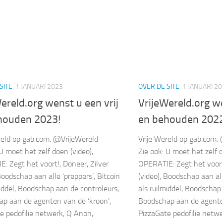
SITE
1 JANUARI 2023
OVER DE SITE
1 JANUARI 2
ereld.org wenst u een vrij
VrijeWereld.org we
houden 2023!
en behouden 202
reld op gab.com: @VrijeWereld
Vrije Wereld op gab.com:
 U moet het zelf doen (video),
Zie ook: U moet het zelf d
: Zegt het voort!, Doneer, Zilver
OPERATIE: Zegt het voort!
Boodschap aan alle ‘preppers’, Bitcoin
(video), Boodschap aan all
middel, Boodschap aan de controleurs,
als ruilmiddel, Boodschap
p aan de agenten van de ‘kroon’,
Boodschap aan de agente
e pedofilie netwerk, Q Anon,
PizzaGate pedofilie netw