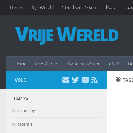
Home
Vrije Wereld
Stand van Zaken
dAdD
Docu
Doorgaan naar inhoud
Home
Vrije Wereld
Stand van Zaken
dAdD
Do
VOLG:
TAG
THEMA’S
archeologie
ascentie