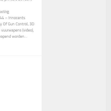
5wVxg
#44 – Innocents
y Of Gun Control, 3D
e vuurwapens (video),
twapend worden…