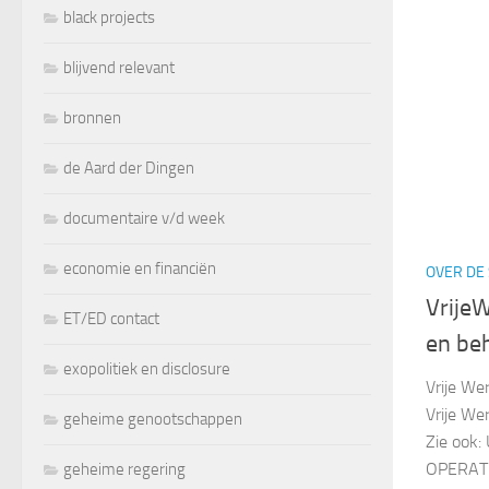
black projects
blijvend relevant
bronnen
de Aard der Dingen
documentaire v/d week
economie en financiën
OVER DE 
VrijeW
ET/ED contact
en be
exopolitiek en disclosure
Vrije We
Vrije We
geheime genootschappen
Zie ook:
OPERATIE
geheime regering