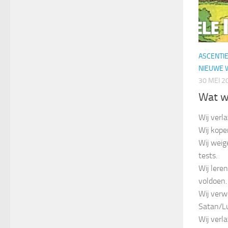
ASCENTI
NIEUWE 
30 MEI 2
Wat w
Wij verl
Wij kopen
Wij weig
tests.
Wij lere
voldoen.
Wij verw
Satan/Lu
Wij verl