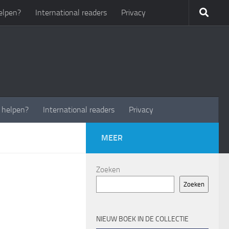
elpen?
International readers
Privacy
t helpen?
International readers
Privacy
MEER
Zoeken
Zoeken
NIEUW BOEK IN DE COLLECTIE