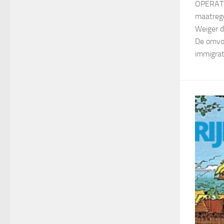
OPERATIE
maatrege
Weiger d
De omvo
immigra