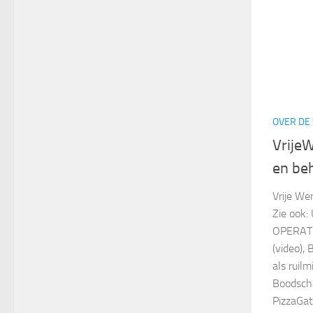
OVER DE 
VrijeW
en be
Vrije We
Zie ook:
OPERATIE
(video), 
als ruil
Boodscha
PizzaGat