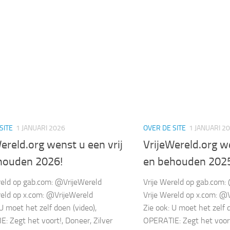
SITE
1 JANUARI 2026
OVER DE SITE
1 JANUARI 2
ereld.org wenst u een vrij
VrijeWereld.org we
houden 2026!
en behouden 202
reld op gab.com: @VrijeWereld
Vrije Wereld op gab.com:
reld op x.com: @VrijeWereld
Vrije Wereld op x.com: @
 U moet het zelf doen (video),
Zie ook: U moet het zelf d
: Zegt het voort!, Doneer, Zilver
OPERATIE: Zegt het voort!