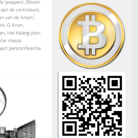
e ‘preppers’, Bitcoin
 aan de controleurs,
n van de ‘kroon’,
erk, Q Anon,
n, Het Kalergi plan;
hter massa
oject persconferentie