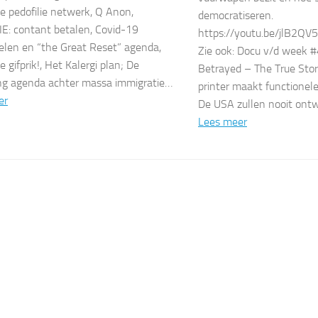
e pedofilie netwerk, Q Anon,
democratiseren.
: contant betalen, Covid-19
https://youtu.be/jlB2QV
len en “the Great Reset” agenda,
Zie ook: Docu v/d week 
 gifprik!, Het Kalergi plan; De
Betrayed – The True Stor
ng agenda achter massa immigratie…
printer maakt functionel
er
De USA zullen nooit on
Lees meer