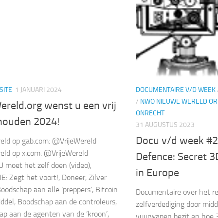
SITE
1 JANUARI 2024
DOCUMENTAIRE V/D WEEK
/
NWO NIEUWE WERELD OR
ereld.org wenst u een vrij
ONRECHT
houden 2024!
31 AUGUSTUS 2023
Docu v/d week #2
reld op gab.com: @VrijeWereld
reld op x.com: @VrijeWereld
Defence: Secret 3
 U moet het zelf doen (video),
in Europe
: Zegt het voort!, Doneer, Zilver
Boodschap aan alle ‘preppers’, Bitcoin
Documentaire over het re
middel, Boodschap aan de controleurs,
zelfverdediging door midde
p aan de agenten van de ‘kroon’,
vuurwapen bezit en hoe 3