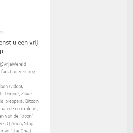
021
nst u een vrij
1!
 @VrijeWereld
 functioneren nog
oen (video),
, Doneer, Zilver
e ‘preppers’, Bitcoin
 aan de controleurs,
n van de ‘kroon’,
erk, Q Anon, Stop
en en “the Great