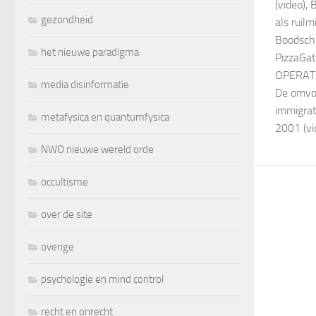
(video), 
gezondheid
als ruil
Boodscha
het nieuwe paradigma
PizzaGat
OPERATIE
media disinformatie
De omvo
immigrat
metafysica en quantumfysica
2001 (v
NWO nieuwe wereld orde
occultisme
over de site
overige
psychologie en mind control
recht en onrecht