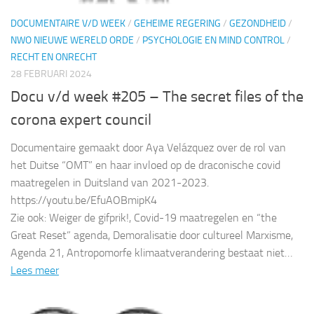
DOCUMENTAIRE V/D WEEK
/
GEHEIME REGERING
/
GEZONDHEID
/
NWO NIEUWE WERELD ORDE
/
PSYCHOLOGIE EN MIND CONTROL
/
RECHT EN ONRECHT
28 FEBRUARI 2024
Docu v/d week #205 – The secret files of the
corona expert council
Documentaire gemaakt door Aya Velázquez over de rol van
het Duitse “OMT” en haar invloed op de draconische covid
maatregelen in Duitsland van 2021-2023.
https://youtu.be/EfuAOBmipK4
Zie ook: Weiger de gifprik!, Covid-19 maatregelen en “the
Great Reset” agenda, Demoralisatie door cultureel Marxisme,
Agenda 21, Antropomorfe klimaatverandering bestaat niet…
Lees meer