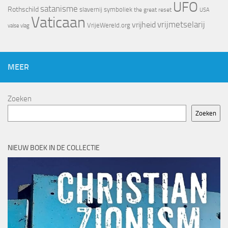
UFO
satanisme
Rothschild
slavernij
symboliek
the great reset
USA
Vaticaan
vrijheid
vrijmetselarij
VrijeWereld.org
valse vlag
MEER
Zoeken
Zoeken
NIEUW BOEK IN DE COLLECTIE