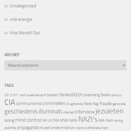
Uncategorized
vrije energie
Vrije Wereld Ops
ARCHIEF
Archief
TAGS
bewustzijn
boek
banken
bilderberg
2012
911
censuur
anti-zwaartekracht
CIA
criminelen
fraude
communisme
false flag
genocide
drugshandel
jezuïeten
geschiedenis
illuminati
interview
internet
NAZI's
mind control
nwo
lezing
MK ULTRA
MSM
NASA
NSA
oorlog
propaganda
ritueel kindermisbruik
rooms katholieke kerk
pedofilie