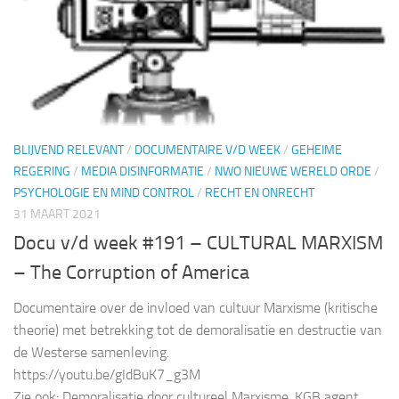
BLIJVEND RELEVANT
/
DOCUMENTAIRE V/D WEEK
/
GEHEIME
REGERING
/
MEDIA DISINFORMATIE
/
NWO NIEUWE WERELD ORDE
/
PSYCHOLOGIE EN MIND CONTROL
/
RECHT EN ONRECHT
31 MAART 2021
Docu v/d week #191 – CULTURAL MARXISM
– The Corruption of America
Documentaire over de invloed van cultuur Marxisme (kritische
theorie) met betrekking tot de demoralisatie en destructie van
de Westerse samenleving.
https://youtu.be/gIdBuK7_g3M
Zie ook: Demoralisatie door cultureel Marxisme, KGB agent