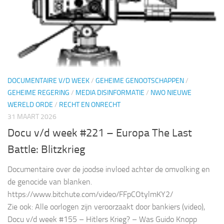
DOCUMENTAIRE V/D WEEK
/
GEHEIME GENOOTSCHAPPEN
/
GEHEIME REGERING
/
MEDIA DISINFORMATIE
/
NWO NIEUWE
WERELD ORDE
/
RECHT EN ONRECHT
31 MAART 2026
Docu v/d week #221 – Europa The Last
Battle: Blitzkrieg
Documentaire over de joodse invloed achter de omvolking en
de genocide van blanken.
https://www.bitchute.com/video/FFpCOtylmKY2/
Zie ook: Alle oorlogen zijn veroorzaakt door bankiers (video),
Docu v/d week #155 – Hitlers Krieg? – Was Guido Knopp