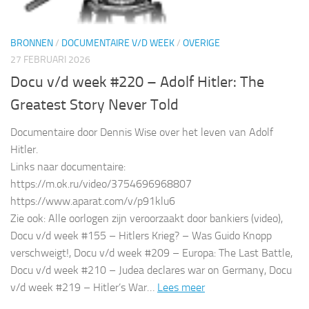
BRONNEN
/
DOCUMENTAIRE V/D WEEK
/
OVERIGE
27 FEBRUARI 2026
Docu v/d week #220 – Adolf Hitler: The
Greatest Story Never Told
Documentaire door Dennis Wise over het leven van Adolf
Hitler.
Links naar documentaire:
https://m.ok.ru/video/3754696968807
https://www.aparat.com/v/p91klu6
Zie ook: Alle oorlogen zijn veroorzaakt door bankiers (video),
Docu v/d week #155 – Hitlers Krieg? – Was Guido Knopp
verschweigt!, Docu v/d week #209 – Europa: The Last Battle,
Docu v/d week #210 – Judea declares war on Germany, Docu
v/d week #219 – Hitler’s War…
Lees meer