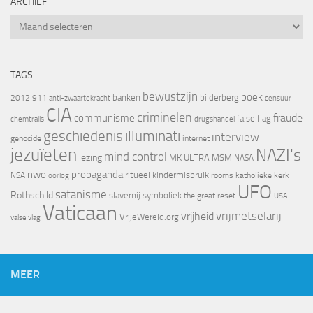
ARCHIEF
Archief
TAGS
bewustzijn
boek
banken
bilderberg
2012
911
censuur
anti-zwaartekracht
CIA
criminelen
fraude
communisme
false flag
chemtrails
drugshandel
geschiedenis
illuminati
interview
genocide
internet
jezuïeten
NAZI's
mind control
lezing
MK ULTRA
MSM
NASA
nwo
propaganda
ritueel kindermisbruik
NSA
oorlog
rooms katholieke kerk
UFO
satanisme
Rothschild
slavernij
symboliek
the great reset
USA
Vaticaan
vrijheid
vrijmetselarij
VrijeWereld.org
valse vlag
MEER