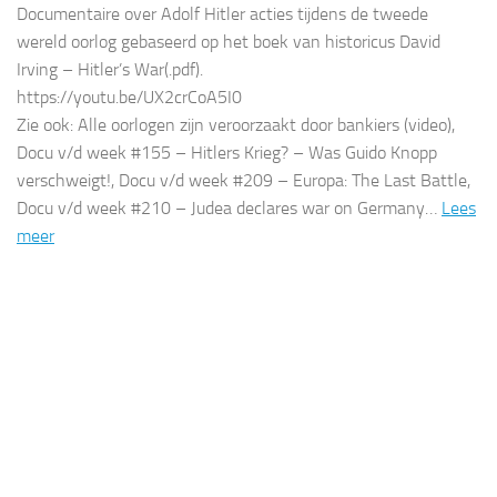
Documentaire over Adolf Hitler acties tijdens de tweede
wereld oorlog gebaseerd op het boek van historicus David
Irving – Hitler’s War(.pdf).
https://youtu.be/UX2crCoA5I0
Zie ook: Alle oorlogen zijn veroorzaakt door bankiers (video),
Docu v/d week #155 – Hitlers Krieg? – Was Guido Knopp
verschweigt!, Docu v/d week #209 – Europa: The Last Battle,
Docu v/d week #210 – Judea declares war on Germany…
Lees
meer