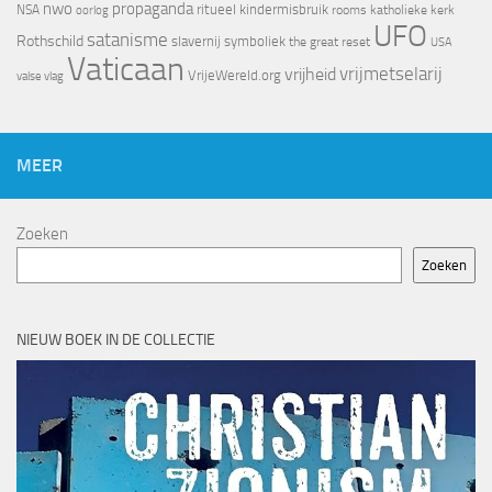
nwo
propaganda
ritueel kindermisbruik
NSA
oorlog
rooms katholieke kerk
UFO
satanisme
Rothschild
slavernij
symboliek
the great reset
USA
Vaticaan
vrijheid
vrijmetselarij
VrijeWereld.org
valse vlag
MEER
Zoeken
Zoeken
NIEUW BOEK IN DE COLLECTIE