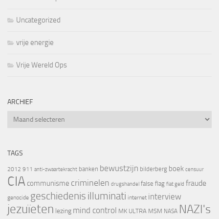
Uncategorized
vrije energie
Vrije Wereld Ops
ARCHIEF
Archief
TAGS
bewustzijn
boek
banken
bilderberg
2012
911
censuur
anti-zwaartekracht
CIA
criminelen
fraude
communisme
false flag
drugshandel
fiat geld
geschiedenis
illuminati
interview
genocide
internet
jezuïeten
NAZI's
mind control
lezing
MK ULTRA
MSM
NASA