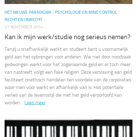
HET NIEUWE PARADIGMA
/
PSYCHOLOGIE EN MIND CONTROL
/
RECHT EN ONRECHT
27 NOVEMBER 2014
Kan ik mijn werk/studie nog serieus nemen?
Tenzij u onafhankelijk werkt en studeert bent u voornamelijk
geld aan het opbrengen voor anderen. Wie niet door noodzaak
gedwongen werkt voor het zogenaamde geld en er toch meer
van nastreeft volgt een fake religion. Deze verslaving aan geld
faciliteert onethisch handelen ten voordele van de corporaties
waar men voor werkt en afhankelijk van is. Het potentiële
verlies van de levensstijl die met het geld veroorloofd kan
worden…
Lees meer