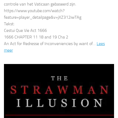
controle van het Vaticaan gebaseerd zijn.
https://www.youtube.com/watch?
feature=player_detailpage&v=jXZ312iwTAg
Tekst:
Cestui Que Vie Act 1666
1666 CHAPTER 11 18 and 19 Cha 2
An Act for Redresse of Inconveniencies by want of…
Lees
meer