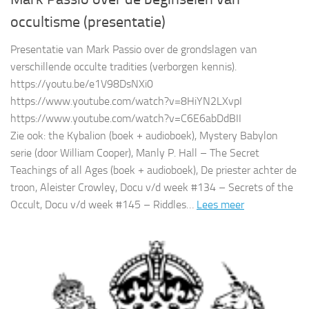
occultisme (presentatie)
Presentatie van Mark Passio over de grondslagen van
verschillende occulte tradities (verborgen kennis).
https://youtu.be/e1V98DsNXi0
https://www.youtube.com/watch?v=8HiYN2LXvpI
https://www.youtube.com/watch?v=C6E6abDdBII
Zie ook: the Kybalion (boek + audioboek), Mystery Babylon
serie (door William Cooper), Manly P. Hall – The Secret
Teachings of all Ages (boek + audioboek), De priester achter de
troon, Aleister Crowley, Docu v/d week #134 – Secrets of the
Occult, Docu v/d week #145 – Riddles…
Lees meer