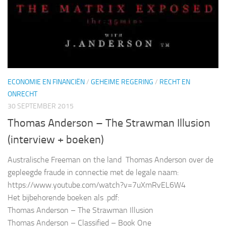
ECONOMIE EN FINANCIËN
/
GEHEIME REGERING
/
RECHT EN
ONRECHT
30 SEPTEMBER 2015
Thomas Anderson – The Strawman Illusion
(interview + boeken)
Australische Freeman on the land Thomas Anderson over de
gepleegde fraude in connectie met de legale naam:
https://www.youtube.com/watch?v=7uXmRvEL6W4
Het bijbehorende boeken als .pdf:
Thomas Anderson – The Strawman Illusion
Thomas Anderson – Classified – Book One