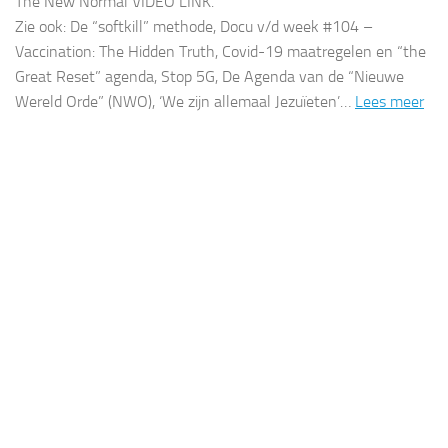
The New Normal VIDEO LINK.
Zie ook: De “softkill” methode, Docu v/d week #104 –
Vaccination: The Hidden Truth, Covid-19 maatregelen en “the
Great Reset” agenda, Stop 5G, De Agenda van de “Nieuwe
Wereld Orde” (NWO), ‘We zijn allemaal Jezuïeten’…
Lees meer