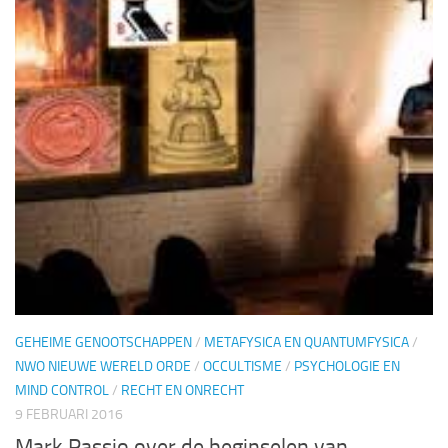
GEHEIME GENOOTSCHAPPEN
/
METAFYSICA EN QUANTUMFYSICA
/
NWO NIEUWE WERELD ORDE
/
OCCULTISME
/
PSYCHOLOGIE EN
MIND CONTROL
/
RECHT EN ONRECHT
9 FEBRUARI 2016
Mark Passio over de beginselen van