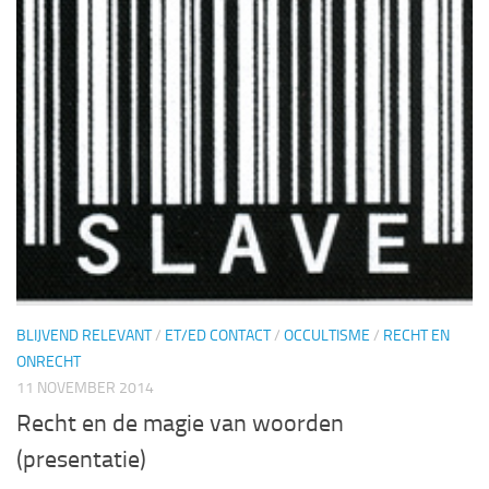
BLIJVEND RELEVANT
/
ET/ED CONTACT
/
OCCULTISME
/
RECHT EN
ONRECHT
11 NOVEMBER 2014
Recht en de magie van woorden
(presentatie)