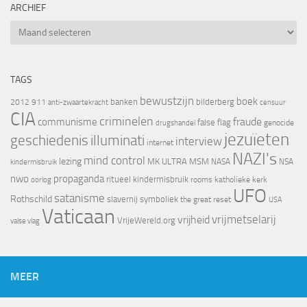
ARCHIEF
Archief
TAGS
bewustzijn
boek
banken
bilderberg
2012
911
censuur
anti-zwaartekracht
CIA
criminelen
fraude
communisme
false flag
genocide
drugshandel
jezuïeten
geschiedenis
illuminati
interview
internet
NAZI's
mind control
lezing
MK ULTRA
MSM
NASA
NSA
kindermisbruik
nwo
propaganda
ritueel kindermisbruik
oorlog
rooms katholieke kerk
UFO
satanisme
Rothschild
slavernij
symboliek
the great reset
USA
Vaticaan
vrijheid
vrijmetselarij
VrijeWereld.org
valse vlag
MEER