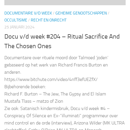
DOCUMENTAIRE V/D WEEK
/
GEHEIME GENOOTSCHAPPEN
/
OCCULTISME
/
RECHT EN ONRECHT
25 JANUARI 2024
Docu v/d week #204 – Ritual Sacrifice And
The Chosen Ones
Documentaire over rituele moord door Talmoed ‘joden’
gebaseerd op het werk van Richard Francis Burton en
anderen.
https://www.bitchute.com/video/4nff3efUEZfX/
Bijbehorende boeken:
Richard F. Burton – The Jew, The Gypsy and El Islam
Mustafa Tlass – matzo of Zion
Zie ook: Satanisch kindermisbruik, Docu v/d week #4 –
Conspiracy Of Silence en Ex-”illuminati” programmeur over
mind control en de orde (interview), Arizona Wilder (MK ULTRA