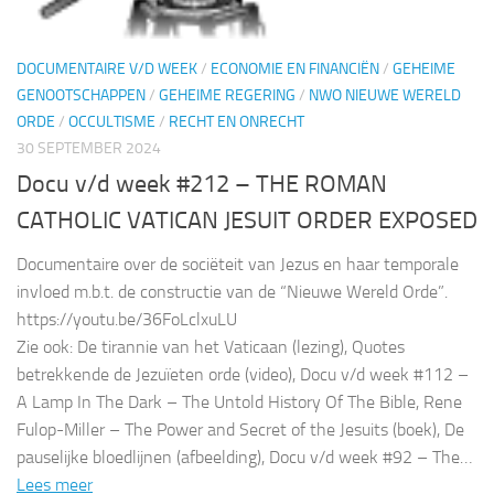
DOCUMENTAIRE V/D WEEK
/
ECONOMIE EN FINANCIËN
/
GEHEIME
GENOOTSCHAPPEN
/
GEHEIME REGERING
/
NWO NIEUWE WERELD
ORDE
/
OCCULTISME
/
RECHT EN ONRECHT
30 SEPTEMBER 2024
Docu v/d week #212 – THE ROMAN
CATHOLIC VATICAN JESUIT ORDER EXPOSED
Documentaire over de sociëteit van Jezus en haar temporale
invloed m.b.t. de constructie van de “Nieuwe Wereld Orde”.
https://youtu.be/36FoLclxuLU
Zie ook: De tirannie van het Vaticaan (lezing), Quotes
betrekkende de Jezuïeten orde (video), Docu v/d week #112 –
A Lamp In The Dark – The Untold History Of The Bible, Rene
Fulop-Miller – The Power and Secret of the Jesuits (boek), De
pauselijke bloedlijnen (afbeelding), Docu v/d week #92 – The…
Lees meer