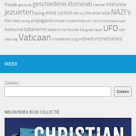
geschiedenis
illuminati
interview
fraude
genocide
internet
jezuïeten
NAZI's
mind control
lezing
MK ULTRA
MSM
NASA
nwo
propaganda
ritueel kindermisbruik
NSA
oorlog
rooms katholieke kerk
UFO
satanisme
Rothschild
slavernij
symboliek
the great reset
USA
Vaticaan
vrijheid
vrijmetselarij
VrijeWereld.org
valse vlag
MEER
Zoeken
Zoeken
NIEUW BOEK IN DE COLLECTIE