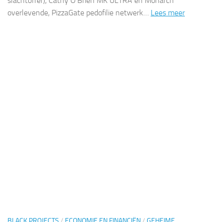
slachtoffer), Cathy O’Brien MK ULTRA en Monarch
overlevende, PizzaGate pedofilie netwerk…
Lees meer
BLACK PROJECTS
/
ECONOMIE EN FINANCIËN
/
GEHEIME