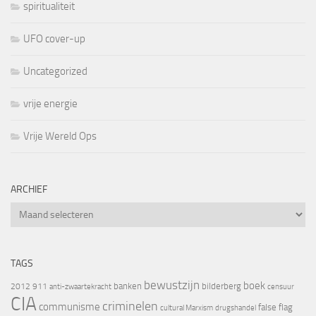
spiritualiteit
UFO cover-up
Uncategorized
vrije energie
Vrije Wereld Ops
ARCHIEF
Archief
TAGS
bewustzijn
boek
banken
bilderberg
2012
911
censuur
anti-zwaartekracht
CIA
criminelen
communisme
false flag
cultural Marxism
drugshandel