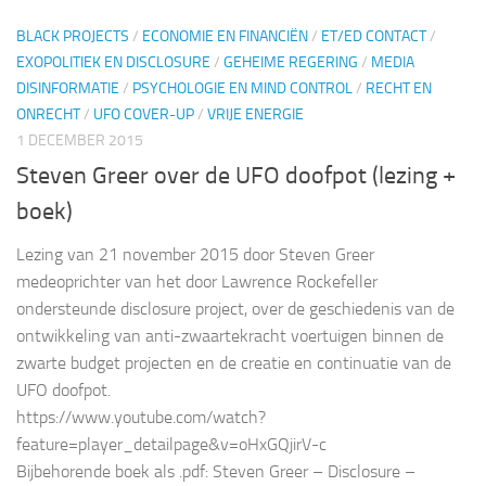
BLACK PROJECTS
/
ECONOMIE EN FINANCIËN
/
ET/ED CONTACT
/
EXOPOLITIEK EN DISCLOSURE
/
GEHEIME REGERING
/
MEDIA
DISINFORMATIE
/
PSYCHOLOGIE EN MIND CONTROL
/
RECHT EN
ONRECHT
/
UFO COVER-UP
/
VRIJE ENERGIE
1 DECEMBER 2015
Steven Greer over de UFO doofpot (lezing +
boek)
Lezing van 21 november 2015 door Steven Greer
medeoprichter van het door Lawrence Rockefeller
ondersteunde disclosure project, over de geschiedenis van de
ontwikkeling van anti-zwaartekracht voertuigen binnen de
zwarte budget projecten en de creatie en continuatie van de
UFO doofpot.
https://www.youtube.com/watch?
feature=player_detailpage&v=oHxGQjirV-c
Bijbehorende boek als .pdf: Steven Greer – Disclosure –