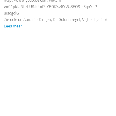
http://www.youtube.com/watch?
v=C1pkJaNbzLU&list=PLYB0IZsz6YVU8EO9Jz3qnYeP-
ursdgdlG
Zie ook: de Aard der Dingen, De Gulden regel, Vrijheid (video)…
Lees meer