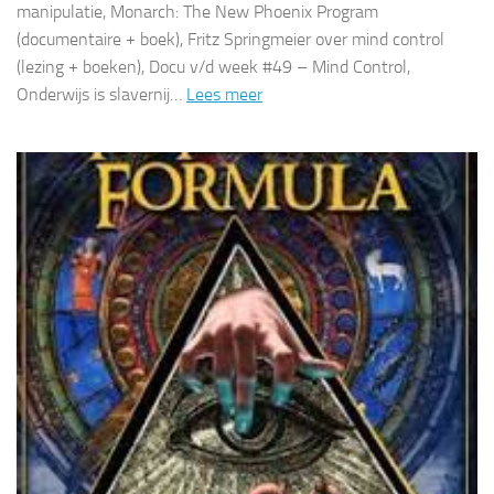
manipulatie, Monarch: The New Phoenix Program
(documentaire + boek), Fritz Springmeier over mind control
(lezing + boeken), Docu v/d week #49 – Mind Control,
Onderwijs is slavernij…
Lees meer