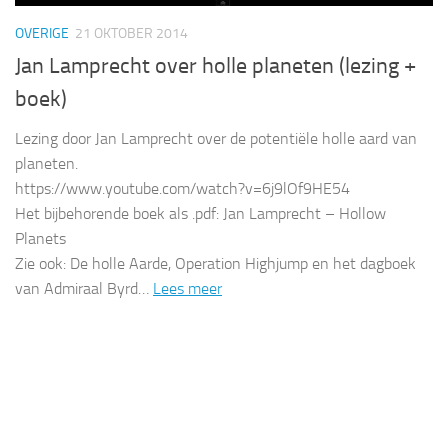
OVERIGE
21 OKTOBER 2014
Jan Lamprecht over holle planeten (lezing +
boek)
Lezing door Jan Lamprecht over de potentiële holle aard van
planeten.
https://www.youtube.com/watch?v=6j9lOf9HE54
Het bijbehorende boek als .pdf: Jan Lamprecht – Hollow
Planets
Zie ook: De holle Aarde, Operation Highjump en het dagboek
van Admiraal Byrd…
Lees meer