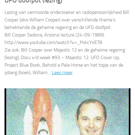
UFO doofpot (lezing)
Lezing van vermoorde onderzoeker en radiopersoonlijkheid Bill
Cooper (aka William Cooper) over verschillende thema’s
betrekkende de geheime regering en de UFO doofpot.
Bill Cooper Sedona, Arizona lecture (24-09-1989):
http://www.youtube.com/watch?v=_PxkcYirET8
Zie ook: Bill Cooper over Majestic 12 en de geheime regering
(lezing), Docu v/d week #93 – Majestic 12: UFO Cover Up,
Project Blue Book, Behold a Pale Horse en het topje van de
ijsberg (boek), William…
Lees meer