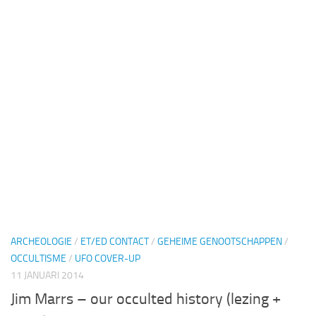
ARCHEOLOGIE
/
ET/ED CONTACT
/
GEHEIME GENOOTSCHAPPEN
/
OCCULTISME
/
UFO COVER-UP
11 JANUARI 2014
Jim Marrs – our occulted history (lezing +