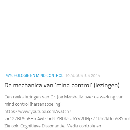
PSYCHOLOGIE EN MIND CONTROL
10 AUGUSTUS 2014
De mechanica van ‘mind control’ (lezingen)
Een reeks lezingen van Dr. Joe Marshalla over de werking van
mind control (hersenspoeling).
https://www.youtube.com/watch?
v=127BR5b8Hm4&list=PLYB0IZsz6YVVDNj771Rh2kRoo58YnoI
Zie ook: Cognitieve Dissonantie, Media controle en