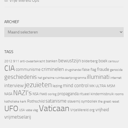
Vrije Wereld Ops
ARCHIEF
Archief
TAGS
bewustzijn
boek
banken
bilderberg
2012
911
censuur
anti-zwaartekracht
CIA
criminelen
fraude
communisme
false flag
genocide
drugshandel
geschiedenis
illuminati
internet
het geheime ruimtevaartprogramma
jezuïeten
interview
mind control
lezing
MK ULTRA
MSM
NAZI's
nwo
propaganda
ritueel kindermisbruik
NASA
NSA
oorlog
rooms
satanisme
Rothschild
slavernij
symboliek
katholieke kerk
the great reset
Vaticaan
UFO
vrijheid
VrijeWereld.org
valse vlag
USA
vrijmetselarij