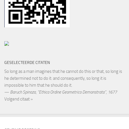
GESELECTEERDE CITATEN
So long as a man imagines that he cannot do this or that, so long is
he determined not to do it: and consequently, so long it is
impossible to him that he should do it.
—
Baruch Spinoza
,
“Ethica Ordine Geometrico Demonstrata”, 1677
Volgend citaat »