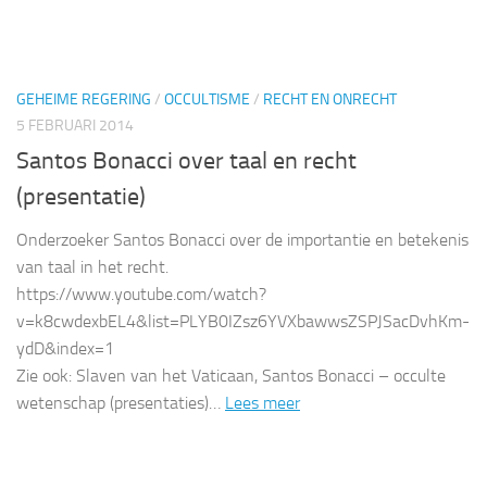
GEHEIME REGERING
/
OCCULTISME
/
RECHT EN ONRECHT
5 FEBRUARI 2014
Santos Bonacci over taal en recht
(presentatie)
Onderzoeker Santos Bonacci over de importantie en betekenis
van taal in het recht.
https://www.youtube.com/watch?
v=k8cwdexbEL4&list=PLYB0IZsz6YVXbawwsZSPJSacDvhKm-
ydD&index=1
Zie ook: Slaven van het Vaticaan, Santos Bonacci – occulte
wetenschap (presentaties)…
Lees meer