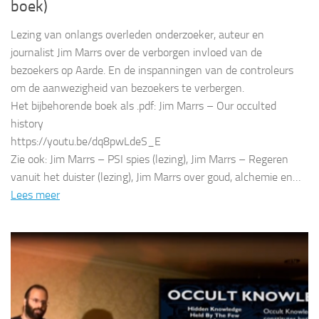
boek)
Lezing van onlangs overleden onderzoeker, auteur en
journalist Jim Marrs over de verborgen invloed van de
bezoekers op Aarde. En de inspanningen van de controleurs
om de aanwezigheid van bezoekers te verbergen.
Het bijbehorende boek als .pdf: Jim Marrs – Our occulted
history
https://youtu.be/dq8pwLdeS_E
Zie ook: Jim Marrs – PSI spies (lezing), Jim Marrs – Regeren
vanuit het duister (lezing), Jim Marrs over goud, alchemie en…
Lees meer