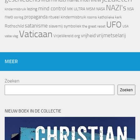
internet
NAZI's
mind control
lezing
MK ULTRA
MSM
NASA
NSA
kindermisbruik
nwo
propaganda
ritueel kindermisbruik
oorlog
rooms katholieke kerk
UFO
satanisme
Rothschild
slavernij
symboliek
the great reset
USA
Vaticaan
vrijheid
vrijmetselarij
VrijeWereld.org
valse vlag
MEER
Zoeken
Zoeken
NIEUW BOEK IN DE COLLECTIE