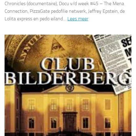
Chronicles (documentaire), Docu v/d week #45 – The Mena
Connection, PizzaGate pedofilie netwerk, Jeffrey Epstein, de
Lolita express en pedo eiland…
Lees meer