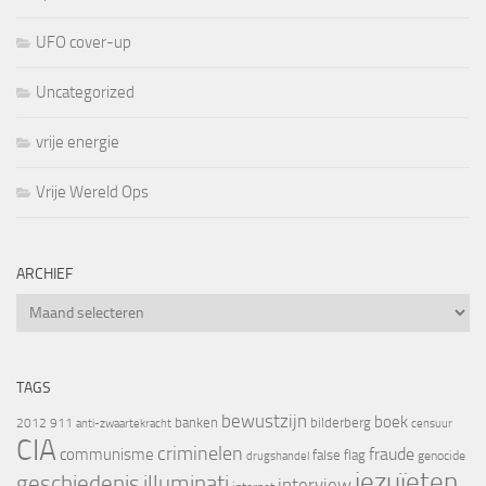
UFO cover-up
Uncategorized
vrije energie
Vrije Wereld Ops
ARCHIEF
Archief
TAGS
bewustzijn
boek
banken
bilderberg
2012
911
censuur
anti-zwaartekracht
CIA
criminelen
fraude
communisme
false flag
genocide
drugshandel
jezuïeten
geschiedenis
illuminati
interview