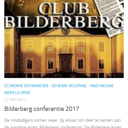
ECONOMIE EN FINANCIËN
/
GEHEIME REGERING
/
NWO NIEUWE
WERELD ORDE
21 MEI 2017
Bilderberg conferentie 2017
De misdadigers komen weer bij elkaar om deel te nemen aan
de jaarlijkse grote ‘Bilderberg conferentie‘. De Bilderberg groep