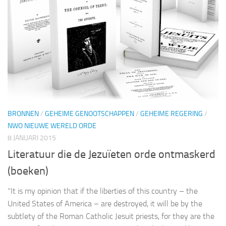
BRONNEN
/
GEHEIME GENOOTSCHAPPEN
/
GEHEIME REGERING
/
NWO NIEUWE WERELD ORDE
8 JANUARI 2015
Literatuur die de Jezuïeten orde ontmaskerd
(boeken)
“It is my opinion that if the liberties of this country – the
United States of America – are destroyed, it will be by the
subtlety of the Roman Catholic Jesuit priests, for they are the