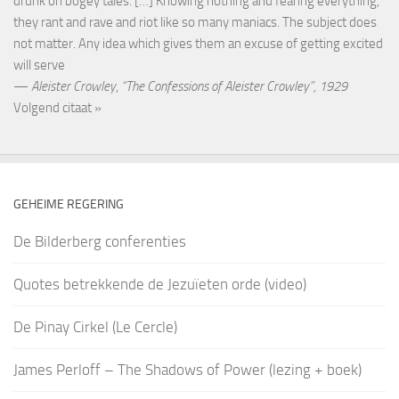
drunk on bogey tales. […] Knowing nothing and fearing everything,
they rant and rave and riot like so many maniacs. The subject does
not matter. Any idea which gives them an excuse of getting excited
will serve
—
Aleister Crowley
,
“The Confessions of Aleister Crowley”, 1929
Volgend citaat »
GEHEIME REGERING
De Bilderberg conferenties
Quotes betrekkende de Jezuïeten orde (video)
De Pinay Cirkel (Le Cercle)
James Perloff – The Shadows of Power (lezing + boek)