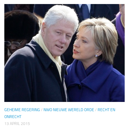
GEHEIME REGERING
/
NWO NIEUWE WERELD ORDE
/
RECHT EN
ONRECHT
13 APRIL 2015