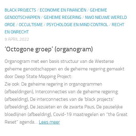
BLACK PROJECTS
/
ECONOMIE EN FINANCIËN
/
GEHEIME
GENOOTSCHAPPEN
/
GEHEIME REGERING
/
NWO NIEUWE WERELD
ORDE
/
OCCULTISME
/
PSYCHOLOGIE EN MIND CONTROL
/
RECHT
EN ONRECHT
9 APRIL 2022
‘Octogone groep’ (organogram)
Organogram met een basis structuur van de Westerse
geheime genootschappen en de geheime regering gemaakt
door Deep State Mapping Project:
Zie ook: De geheime regering in organogrammen
(afbeeldingen), Interconnecties van de geheime regering
(afbeelding), De interconnecties van de ‘black projects’
(afbeelding), De Jezuïeten en de zwarte Paus, De pauselijke
bloedlijnen (afbeelding), Covid-19 maatregelen en “the Great
Reset” agenda…
Lees meer