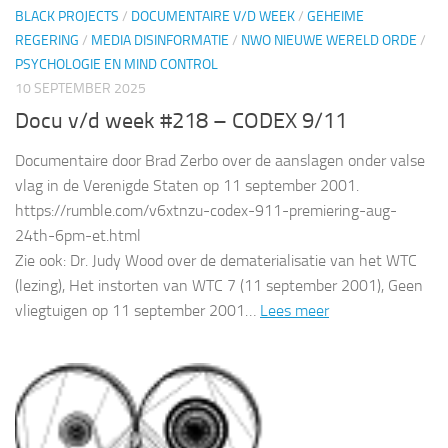
BLACK PROJECTS
/
DOCUMENTAIRE V/D WEEK
/
GEHEIME
REGERING
/
MEDIA DISINFORMATIE
/
NWO NIEUWE WERELD ORDE
/
PSYCHOLOGIE EN MIND CONTROL
10 SEPTEMBER 2025
Docu v/d week #218 – CODEX 9/11
Documentaire door Brad Zerbo over de aanslagen onder valse
vlag in de Verenigde Staten op 11 september 2001.
https://rumble.com/v6xtnzu-codex-911-premiering-aug-
24th-6pm-et.html
Zie ook: Dr. Judy Wood over de dematerialisatie van het WTC
(lezing), Het instorten van WTC 7 (11 september 2001), Geen
vliegtuigen op 11 september 2001…
Lees meer