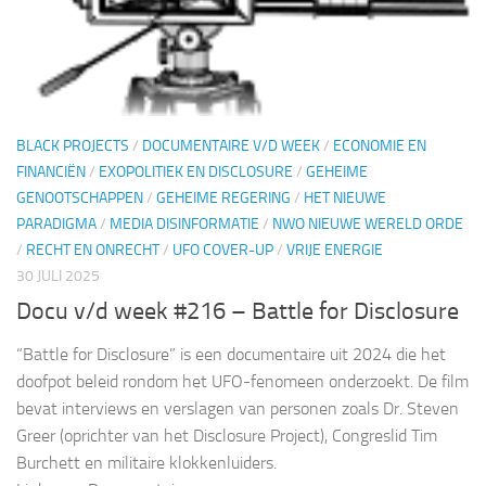
BLACK PROJECTS
/
DOCUMENTAIRE V/D WEEK
/
ECONOMIE EN
FINANCIËN
/
EXOPOLITIEK EN DISCLOSURE
/
GEHEIME
GENOOTSCHAPPEN
/
GEHEIME REGERING
/
HET NIEUWE
PARADIGMA
/
MEDIA DISINFORMATIE
/
NWO NIEUWE WERELD ORDE
/
RECHT EN ONRECHT
/
UFO COVER-UP
/
VRIJE ENERGIE
30 JULI 2025
Docu v/d week #216 – Battle for Disclosure
“Battle for Disclosure” is een documentaire uit 2024 die het
doofpot beleid rondom het UFO-fenomeen onderzoekt. De film
bevat interviews en verslagen van personen zoals Dr. Steven
Greer (oprichter van het Disclosure Project), Congreslid Tim
Burchett en militaire klokkenluiders.