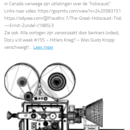
in Canada vanwege zijn uitlatingen over de “holocaust”.
Links naar video: https://goyimtv.com/view?v=2420583151
https://odysee.com/@FraudInc:7/The-Great-Holocaust-Trial
—Ernst-Zundel-(1985):3
Zie ook: Alle oorlogen zijn veroorzaakt door bankiers (video),
Docu v/d week #155 – Hitlers Krieg? – Was Guido Knopp
verschweigt!…
Lees meer