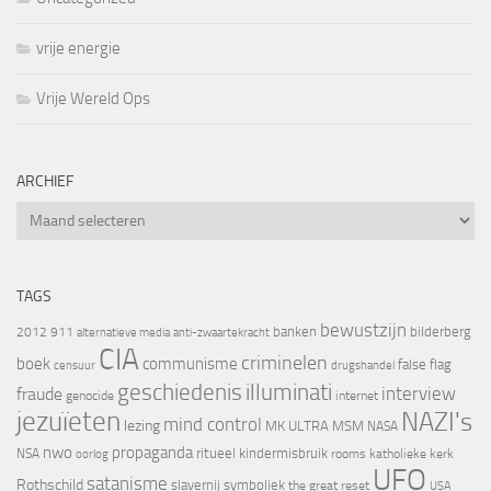
vrije energie
Vrije Wereld Ops
ARCHIEF
Archief
TAGS
bewustzijn
banken
bilderberg
2012
911
alternatieve media
anti-zwaartekracht
CIA
criminelen
boek
communisme
false flag
censuur
drugshandel
geschiedenis
illuminati
interview
fraude
genocide
internet
jezuïeten
NAZI's
mind control
lezing
MK ULTRA
MSM
NASA
nwo
propaganda
ritueel kindermisbruik
NSA
oorlog
rooms katholieke kerk
UFO
satanisme
Rothschild
slavernij
symboliek
the great reset
USA