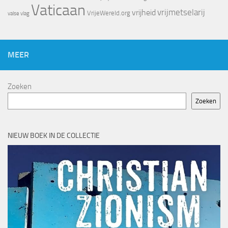
Vaticaan
vrijheid
vrijmetselarij
VrijeWereld.org
valse vlag
MEER
Zoeken
Zoeken
NIEUW BOEK IN DE COLLECTIE