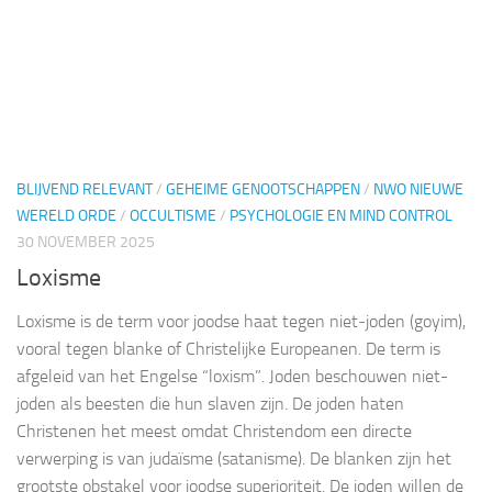
BLIJVEND RELEVANT
/
GEHEIME GENOOTSCHAPPEN
/
NWO NIEUWE
WERELD ORDE
/
OCCULTISME
/
PSYCHOLOGIE EN MIND CONTROL
30 NOVEMBER 2025
Loxisme
Loxisme is de term voor joodse haat tegen niet‑joden (goyim),
vooral tegen blanke of Christelijke Europeanen. De term is
afgeleid van het Engelse “loxism”. Joden beschouwen niet-
joden als beesten die hun slaven zijn. De joden haten
Christenen het meest omdat Christendom een directe
verwerping is van judaïsme (satanisme). De blanken zijn het
grootste obstakel voor joodse superioriteit. De joden willen de