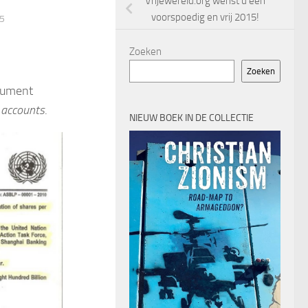
Vrijewereld.org wenst u een
voorspoedig en vrij 2015!
5
Zoeken
Zoeken
ument
l accounts
.
NIEUW BOEK IN DE COLLECTIE