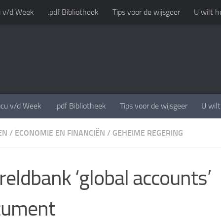
 v/d Week
.pdf Bibliotheek
Tips voor de wijsgeer
U wilt h
cu v/d Week
.pdf Bibliotheek
Tips voor de wijsgeer
U wil
EN
/
ECONOMIE EN FINANCIËN
/
GEHEIME REGERING
eldbank ‘global accounts’
cument