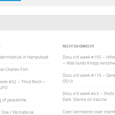
E
RECHT EN ONRECHT
ndermisbruik in Hampstead
Docu v/d week #155 – Hitle
– Was Guido Knopp verschw
an Charles Fort
Docu v/d week #115 – Gene
OS13
week #52 – Third Reich –
 UFO
Docu v/d week #43 – Shots 
Dark: Silence on Vaccine
ag of peacetime
Coen Vermeeren over chemt
 One / Ra material