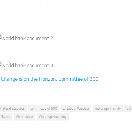
:
Change is on the Horizon
,
Committee of 300
ollateral accounts
committee of 300
Elizabeth Windsor
red dragon family
Vat
 Naties
Wereldbank
White spiritual boy