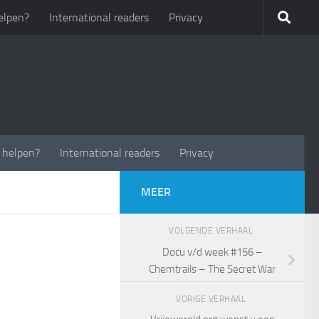
elpen?
International readers
Privacy
t helpen?
International readers
Privacy
MEER
VOLGENDE VERHAAL
Docu v/d week #156 –
Chemtrails – The Secret War
VORIGE VERHAAL