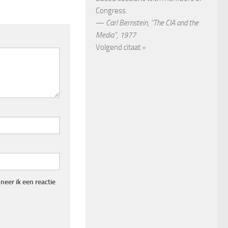
Congress.
—
Carl Bernstein
,
“The CIA and the
Media”, 1977
Volgend citaat »
eer ik een reactie