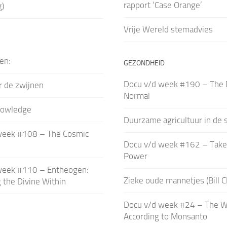
rapport ‘Case Orange’
g)
Vrije Wereld stemadvies
en:
GEZONDHEID
Docu v/d week #190 – The
r de zwijnen
Normal
nowledge
Duurzame agricultuur in de 
week #108 – The Cosmic
Docu v/d week #162 – Take
Power
week #110 – Entheogen:
Zieke oude mannetjes (Bill C
the Divine Within
Docu v/d week #24 – The W
According to Monsanto