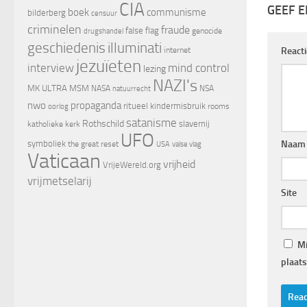
CIA
GEEF E
boek
communisme
bilderberg
censuur
criminelen
fraude
false flag
genocide
drugshandel
geschiedenis
illuminati
internet
React
jezuïeten
interview
mind control
lezing
NAZI's
MK ULTRA
MSM
NASA
NSA
natuurrecht
nwo
propaganda
ritueel kindermisbruik
oorlog
rooms
satanisme
Rothschild
slavernij
katholieke kerk
UFO
symboliek
Naam
the great reset
valse vlag
USA
Vaticaan
vrijheid
VrijeWereld.org
vrijmetselarij
Site
Mi
plaats