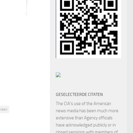
GESELECTEERDE CITATEN
The CIA’s use of the American
icaan
news media has been much more
extensive than Agency officials
have acknowledged publicly or in
closed sessions with members of