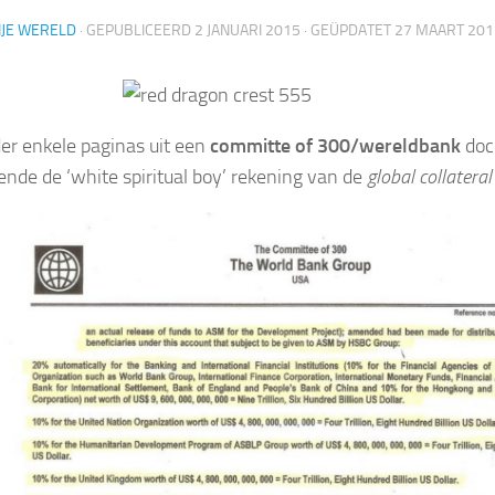
IJE WERELD
· GEPUBLICEERD
2 JANUARI 2015
· GEÜPDATET
27 MAART 201
er enkele paginas uit een
committe of 300/wereldbank
doc
ende de ‘white spiritual boy’ rekening van de
global collatera