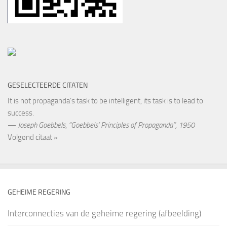
GESELECTEERDE CITATEN
It is not propaganda’s task to be intelligent, its task is to lead to
success.
—
Joseph Goebbels
,
“Goebbels’ Principles of Propaganda”, 1950
Volgend citaat »
GEHEIME REGERING
Interconnecties van de geheime regering (afbeelding)