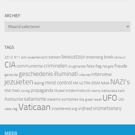
ARCHIEF
Archief
TAGS
bewustzijn
boek
banken
bilderberg
2012
911
censuur
anti-zwaartekracht
CIA
criminelen
fraude
communisme
false flag
drugshandel
fiat geld
geschiedenis
illuminati
interview
genocide
internet
jezuïeten
NAZI's
mind control
lezing
MK ULTRA
MSM
NASA
nwo
propaganda
ritueel kindermisbruik
NSA
oorlog
rooms katholieke kerk
UFO
satanisme
Rothschild
slavernij
symboliek
the great reset
USA
Vaticaan
vrijheid
vrijmetselarij
VrijeWereld.org
valse vlag
MEER