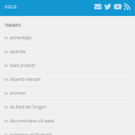
VOLG:
THEMA’S
archeologie
ascentie
black projects
blijvend relevant
bronnen
de Aard der Dingen
documentaire v/d week
economie en financiën