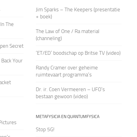
3
Jim Sparks – The Keepers (presentatie
+ boek)
In The
The Law of One / Ra material
(channeling)
pen Secret
‘ET/ED’ boodschap op Britse TV (video)
 Back Your
Randy Cramer over geheime
ruimtevaart programma’s
acket
Dr. ir. Coen Vermeeren – UFO’s
bestaan gewoon (video)
METAFYSICIA EN QUANTUMFYSICA
Pictures
Stop 5G!
ann’s