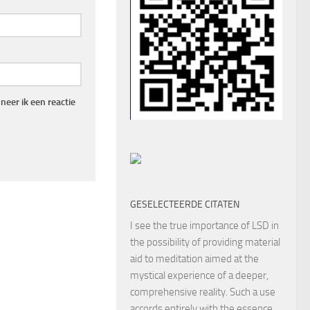
eer ik een reactie
GESELECTEERDE CITATEN
I see the true importance of LSD in
the possibility of providing material
aid to meditation aimed at the
mystical experience of a deeper,
comprehensive reality. Such a use
accords entirely with the essence