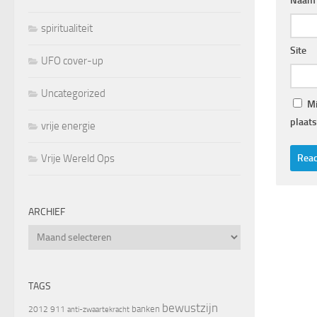
Naam
spiritualiteit
Site
UFO cover-up
Uncategorized
Mi
plaats
vrije energie
Vrije Wereld Ops
ARCHIEF
Archief
TAGS
bewustzijn
banken
2012
911
anti-zwaartekracht