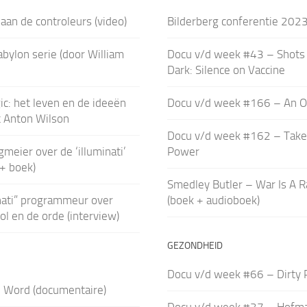
aan de controleurs (video)
Bilderberg conferentie 202
bylon serie (door William
Docu v/d week #43 – Shots 
Dark: Silence on Vaccine
c: het leven en de ideeën
Docu v/d week #166 – An O
t Anton Wilson
Docu v/d week #162 – Take
gmeier over de ‘illuminati’
Power
 + boek)
Smedley Butler – War Is A R
nati” programmeur over
(boek + audioboek)
ol en de orde (interview)
GEZONDHEID
Docu v/d week #66 – Dirty 
e Word (documentaire)
Docu v/d week #37 – Hofm