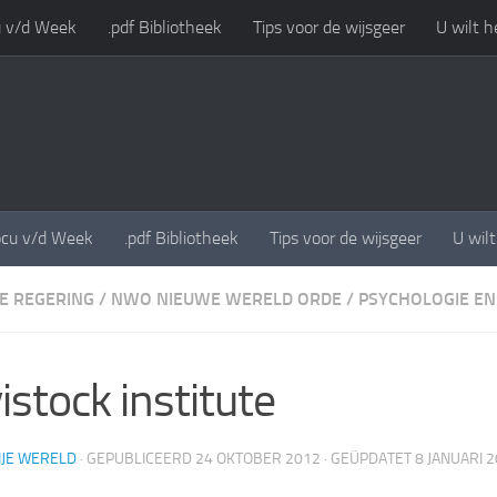
 v/d Week
.pdf Bibliotheek
Tips voor de wijsgeer
U wilt h
cu v/d Week
.pdf Bibliotheek
Tips voor de wijsgeer
U wil
E REGERING
/
NWO NIEUWE WERELD ORDE
/
PSYCHOLOGIE EN
istock institute
IJE WERELD
· GEPUBLICEERD
24 OKTOBER 2012
· GEÜPDATET
8 JANUARI 