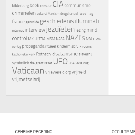
CIA
boek
communisme
bilderberg
censuur
criminelen
false flag
cultural Marxism
drugshandel
geschiedenis
illuminati
fraude
genocide
jezuïeten
interview
mind
lezing
internet
NAZI's
control
nwo
MK ULTRA
MSM
NASA
NSA
propaganda
ritueel kindermisbruik
oorlog
rooms
satanisme
Rothschild
slavernij
katholieke kerk
UFO
symboliek
the great reset
valse vlag
USA
Vaticaan
vrijheid
VrijeWereld.org
vrijmetselarij
GEHEIME REGERING
OCCULTISM