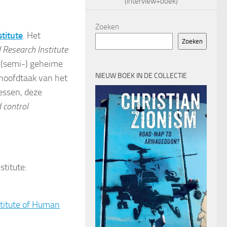
(interview+boek)
Zoeken
stitute
. Het
Zoeken
 Research Institute
an (semi-) geheime
NIEUW BOEK IN DE COLLECTIE
 hoofdtaak van het
cessen, deze
 control
stitute:
stitute of Human