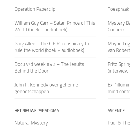
Operation Paperclip
Toespraak 
William Guy Carr – Satan Prince of This
Mystery Ba
World (boek + audioboek)
Cooper)
Gary Allen – the C.F.R. conspiracy to
Maybe Logi
rule the world (boek + audioboek)
van Rober
Docu v/d week #92 – The Jesuits
Fritz Sprin
Behind the Door
(interview
John F. Kennedy over geheime
Ex-“illumi
genootschappen
mind contr
HET NIEUWE PARADIGMA
ASCENTIE
Natural Mystery
Paul & Th