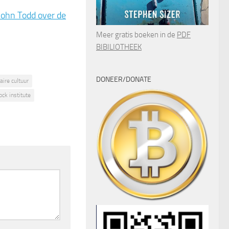
John Todd over de
Meer gratis boeken in de
PDF
BIBILIOTHEEK
DONEER/DONATE
aire cultuur
ock institute