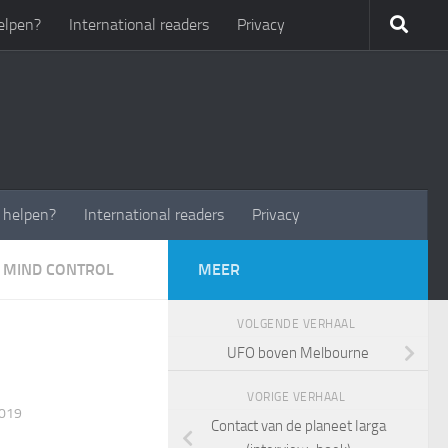
elpen?
International readers
Privacy
t helpen?
International readers
Privacy
 MIND CONTROL
MEER
VOLGENDE VERHAAL
UFO boven Melbourne
VORIGE VERHAAL
2019
Contact van de planeet Iarga