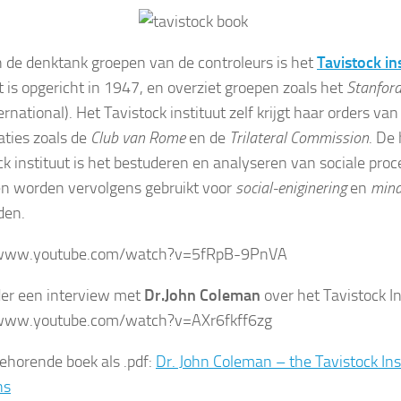
 de denktank groepen van de controleurs is het
Tavistock in
ut is opgericht in 1947, en overziet groepen zoals het
Stanford
ernational). Het Tavistock instituut zelf krijgt haar orders v
aties zoals de
Club van Rome
en de
Trilateral Commission
. De
ck instituut is het bestuderen en analyseren van sociale pro
en worden vervolgens gebruikt voor
social-eniginering
en
mind
den.
/www.youtube.com/watch?v=5fRpB-9PnVA
er een interview met
Dr.John Coleman
over het Tavistock In
/www.youtube.com/watch?v=AXr6fkff6zg
behorende boek als .pdf:
Dr. John Coleman – the Tavistock In
ns