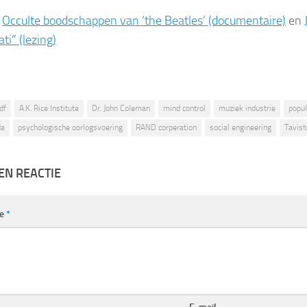
:
Occulte boodschappen van ‘the Beatles’ (documentaire)
en
ati” (lezing)
df
A.K. Rice Institute
Dr. John Coleman
mind control
muziek industrie
popul
da
psychologische oorlogsvoering
RAND corperation
social engineering
Tavist
EN REACTIE
ie
*