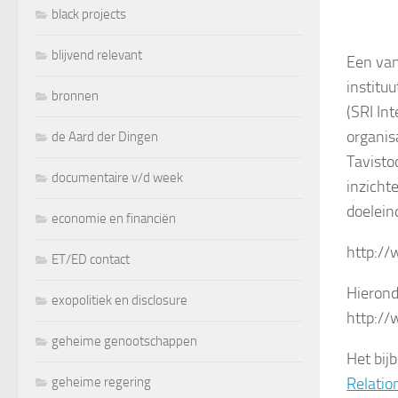
black projects
blijvend relevant
Een van
institu
bronnen
(SRI Int
organis
de Aard der Dingen
Tavisto
documentaire v/d week
inzicht
doelein
economie en financiën
http:/
ET/ED contact
Hierond
exopolitiek en disclosure
http:/
geheime genootschappen
Het bij
geheime regering
Relatio