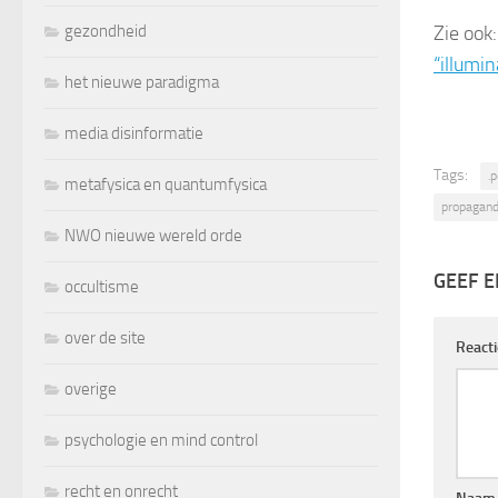
gezondheid
Zie ook
“illumin
het nieuwe paradigma
media disinformatie
Tags:
.p
metafysica en quantumfysica
propagan
NWO nieuwe wereld orde
GEEF E
occultisme
over de site
React
overige
psychologie en mind control
recht en onrecht