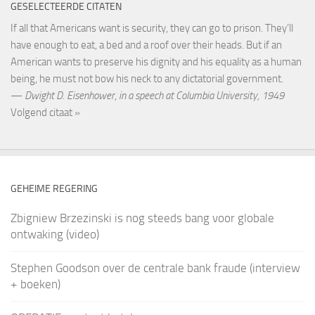
GESELECTEERDE CITATEN
If all that Americans want is security, they can go to prison. They’ll
have enough to eat, a bed and a roof over their heads. But if an
American wants to preserve his dignity and his equality as a human
being, he must not bow his neck to any dictatorial government.
—
Dwight D. Eisenhower
,
in a speech at Columbia University, 1949
Volgend citaat »
GEHEIME REGERING
Zbigniew Brzezinski is nog steeds bang voor globale
ontwaking (video)
Stephen Goodson over de centrale bank fraude (interview
+ boeken)