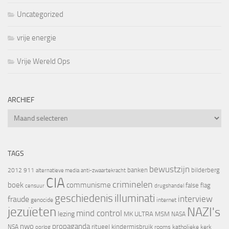
Uncategorized
vrije energie
Vrije Wereld Ops
ARCHIEF
Archief
TAGS
bewustzijn
banken
bilderberg
2012
911
alternatieve media
anti-zwaartekracht
CIA
criminelen
boek
communisme
false flag
censuur
drugshandel
geschiedenis
illuminati
interview
fraude
genocide
internet
jezuïeten
NAZI's
mind control
lezing
MK ULTRA
MSM
NASA
nwo
propaganda
ritueel kindermisbruik
NSA
oorlog
rooms katholieke kerk