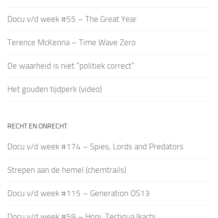
Docu v/d week #55 – The Great Year
Terence McKenna – Time Wave Zero
De waarheid is niet “politiek correct”
Het gouden tijdperk (video)
RECHT EN ONRECHT
Docu v/d week #174 – Spies, Lords and Predators
Strepen aan de hemel (chemtrails)
Docu v/d week #115 – Generation OS13
Docu v/d week #59 – Hopi: Techqua Ikachi