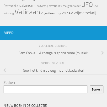
UFO
satanisme
Rothschild
slavernij
symboliek
the great reset
USA
Vaticaan
vrijheid
vrijmetselarij
VrijeWereld.org
valse vlag
MEER
VOLGENDE VERHAAL
Sam Cooke – A change is gonna come (muziek)
VORIGE VERHAAL
Gooi het kind niet weg met het badwater!
Zoeken
Zoeken
NIEUW BOEK IN DE COLLECTIE