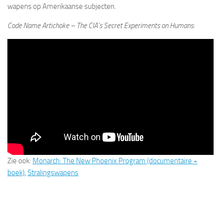
wapens op Amerikaanse subjecten.
Code Name Artichoke – The CIA’s Secret Experiments on Humans:
Zie ook:
Monarch: The New Phoenix Program (documentaire +
boek)
,
Stralingswapens