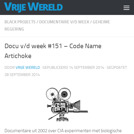
Doorgaan naar inhoud
BLACK PROJECTS
/
DOCUMENTAIRE V/D WEEK
/
GEHEIME
REGERING
Docu v/d week #151 – Code Name
Artichoke
DOOR
VRIJE WERELD
· GEPUBLICEERD
14 SEPTEMBER 2014
· GEÜPDATET
28 SEPTEMBER 2014
Documentaire uit 2002 over CIA experimenten met biologische