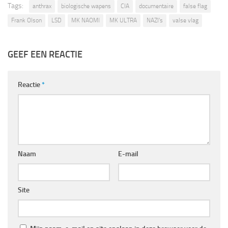
Tags:
anthrax
biologische wapens
CIA
documentaire
false flag
Frank Olson
LSD
MK NAOMI
MK ULTRA
NAZI's
valse vlag
GEEF EEN REACTIE
Reactie
*
Naam
E-mail
Site