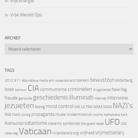
vrije energie
Vrije Wereld Ops
ARCHIEF
Archief
TAGS
bewustzijn
banken
bilderberg
2012
911
alternatieve media
anti-zwaartekracht
CIA
criminelen
boek
communisme
false flag
censuur
drugshandel
geschiedenis
illuminati
interview
fraude
genocide
internet
jezuïeten
NAZI's
mind control
lezing
MK ULTRA
MSM
NASA
nwo
propaganda
ritueel kindermisbruik
NSA
oorlog
rooms katholieke kerk
UFO
satanisme
Rothschild
slavernij
symboliek
the great reset
USA
Vaticaan
vrijheid
vrijmetselarij
VrijeWereld.org
valse vlag