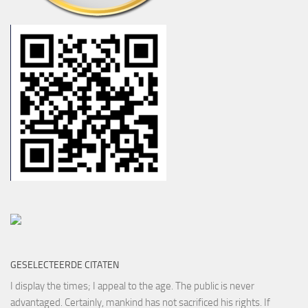
GESELECTEERDE CITATEN
I display the times; I appeal to the age. The public is never
advantaged. Certainly, mankind has not sacrificed his rights. If