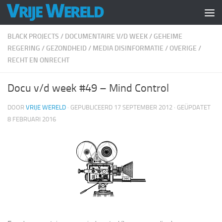
Doorgaan naar inhoud
BLACK PROJECTS
/
DOCUMENTAIRE V/D WEEK
/
GEHEIME
REGERING
/
GEZONDHEID
/
MEDIA DISINFORMATIE
/
OVERIGE
/
RECHT EN ONRECHT
Docu v/d week #49 – Mind Control
DOOR
VRIJE WERELD
· GEPUBLICEERD
17 SEPTEMBER 2012
· GEÜPDATET
8 FEBRUARI 2016