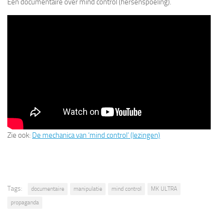
Een documentaire over mind control (hersenspoeling).
Zie ook:
De mechanica van ‘mind control’ (lezingen)
Tags:
documentaire
manipulatie
mind control
MK ULTRA
propaganda