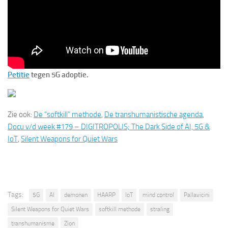
Petitie
tegen 5G adoptie.
Zie ook:
De “softkill” methode
,
De transhumanistische agenda
,
Docu v/d week #179 – DIGITROPOLIS; The Dark Side of AI, 5G &
IoT
,
Silent Weapons for Quiet Wars
Tags:
5G
AI
demonen
HAARP
IoT
mind control
Pallavicini
Silent Weapons for Quiet Wars
softkill methode
straling
transhumanisme
Zion