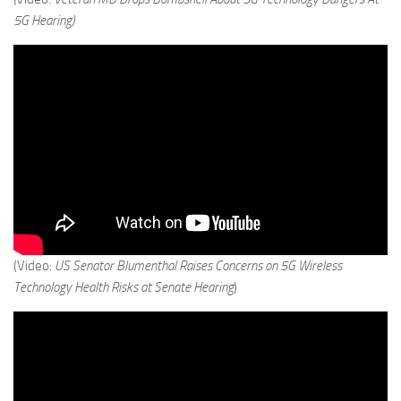
5G Hearing)
(Video:
US Senator Blumenthal Raises Concerns on 5G Wireless
Technology Health Risks at Senate Hearing
)