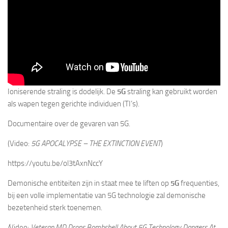
Ioniserende straling is dodelijk. De
5G
straling kan gebruikt worden
als wapen tegen gerichte individuen (TI’s).
Documentaire over de gevaren van 5G.
(Video:
5G APOCALYPSE – THE EXTINCTION EVENT
)
https://youtu.be/ol3tAxnNccY
Demonische entiteiten zijn in staat mee te liften op
5G
frequenties,
bij een volle implementatie van 5G technologie zal demonische
bezetenheid sterk toenemen.
(
Video:
Veteran MD Drops Bombshell About 5G Technology Dangers At