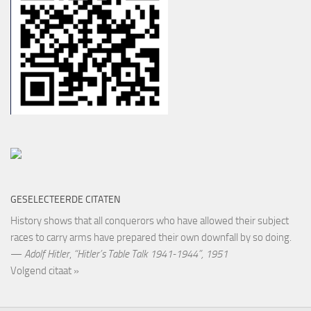
GESELECTEERDE CITATEN
History shows that all conquerors who have allowed their subject
races to carry arms have prepared their own downfall by so doing.
—
Adolf Hitler
,
“Hitler’s Table Talk 1941-1944”, 1951
Volgend citaat »