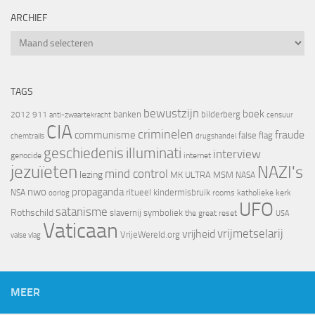
ARCHIEF
Archief
TAGS
bewustzijn
boek
banken
bilderberg
2012
911
censuur
anti-zwaartekracht
CIA
criminelen
fraude
communisme
false flag
chemtrails
drugshandel
geschiedenis
illuminati
interview
genocide
internet
jezuïeten
NAZI's
mind control
lezing
MK ULTRA
MSM
NASA
nwo
propaganda
ritueel kindermisbruik
NSA
oorlog
rooms katholieke kerk
UFO
satanisme
Rothschild
slavernij
symboliek
the great reset
USA
Vaticaan
vrijheid
vrijmetselarij
VrijeWereld.org
valse vlag
MEER