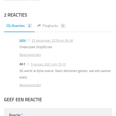
2 REACTIES
Reacties
2
Pingbacks
0
John
25 december 2018 om 04:36
Onderzoek Stop5G.net
Beantwoorden
Ali t
5 januari 2021 om 15:10
5G werkt al bijna overal. Geen demonen gezien, wel een aantal
ezels.
Beantwoorden
GEEF EEN REACTIE
Reactie
*