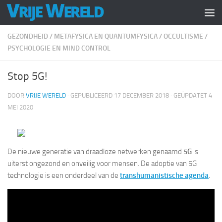
Doorgaan naar inhoud
GEZONDHEID
/
METAFYSICA EN QUANTUMFYSICA
/
OCCULTISME
/
PSYCHOLOGIE EN MIND CONTROL
Stop 5G!
DOOR
VRIJE WERELD
· GEPUBLICEERD
17 DECEMBER 2018
· GEÜPDATET
4
MEI 2020
De nieuwe generatie van draadloze netwerken genaamd
5G
is
uiterst ongezond en onveilig voor mensen. De adoptie van 5G
technologie is een onderdeel van de
transhumanistische agenda
.