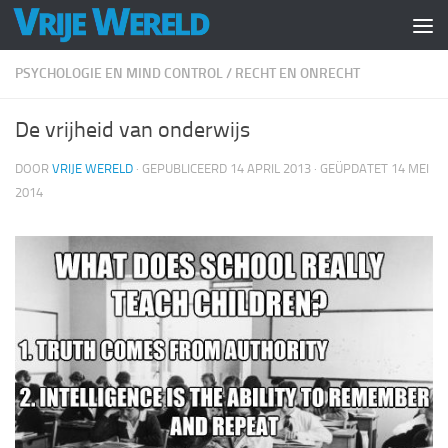
Doorgaan naar inhoud
PSYCHOLOGIE EN MIND CONTROL
/
RECHT EN ONRECHT
De vrijheid van onderwijs
DOOR
VRIJE WERELD
· GEPUBLICEERD
14 APRIL 2013
· GEÜPDATET
14 MEI
2014