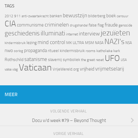
TAGS
bewustzijn
boek
banken
bilderberg
2012
911
censuur
anti-zwaartekracht
CIA
criminelen
fraude
communisme
false flag
genocide
drugshandel
jezuïeten
geschiedenis
illuminati
interview
internet
NAZI's
mind control
lezing
MK ULTRA
MSM
NASA
NSA
kindermisbruik
nwo
propaganda
ritueel kindermisbruik
oorlog
rooms katholieke kerk
UFO
satanisme
Rothschild
slavernij
symboliek
the great reset
USA
Vaticaan
vrijheid
vrijmetselarij
VrijeWereld.org
valse vlag
MEER
VOLGENDE VERHAAL
Docu v/d week #79 – Beyond Thought
VORIGE VERHAAL