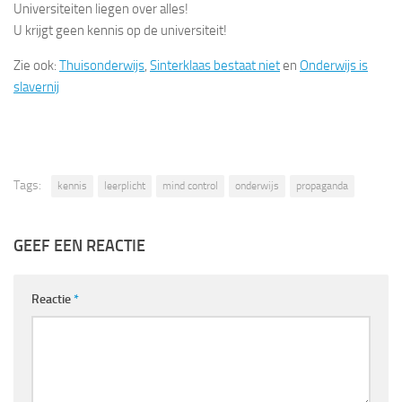
Universiteiten liegen over alles!
U krijgt geen kennis op de universiteit!
Zie ook:
Thuisonderwijs
,
Sinterklaas bestaat niet
en
Onderwijs is
slavernij
Tags:
kennis
leerplicht
mind control
onderwijs
propaganda
GEEF EEN REACTIE
Reactie
*