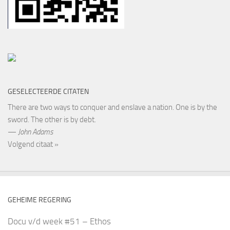
GESELECTEERDE CITATEN
There are two ways to conquer and enslave a nation. One is by the
sword. The other is by debt.
—
John Adams
Volgend citaat »
GEHEIME REGERING
Docu v/d week #51 – Ethos