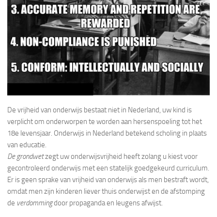
De vrijheid van onderwijs bestaat niet in Nederland, uw kind is
verplicht om onderworpen te worden aan hersenspoeling tot het
18e levensjaar. Onderwijs in Nederland betekend scholing in plaats
van educatie.
De grondwet
zegt uw onderwijsvrijheid heeft zolang u kiest voor
gecontroleerd onderwijs met een statelijk goedgekeurd curriculum.
Er is geen sprake van vrijheid van onderwijs als men bestraft wordt,
omdat men zijn kinderen liever thuis onderwijst en de afstomping
de
verdomming
door propaganda en leugens afwijst.